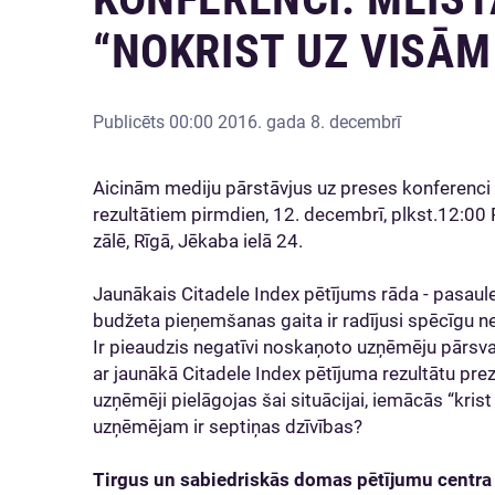
“NOKRIST UZ VISĀ
Publicēts
00:00 2016. gada 8. decembrī
Aicinām mediju pārstāvjus uz preses konferenci 
rezultātiem pirmdien, 12. decembrī, plkst.12:0
zālē, Rīgā, Jēkaba ielā 24.
Jaunākais Citadele Index pētījums rāda - pasaul
budžeta pieņemšanas gaita ir radījusi spēcīgu ne
Ir pieaudzis negatīvi noskaņoto uzņēmēju pārsva
ar jaunākā Citadele Index pētījuma rezultātu prez
uzņēmēji pielāgojas šai situācijai, iemācās “krist
uzņēmējam ir septiņas dzīvības?
Tirgus un sabiedriskās domas pētījumu centra 