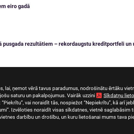
em eiro gadā
 pusgada rezultātiem – rekordaugstu kredītportfeli un u
, lai, ņemot vērā tavus paradumus, nodrošinātu ērtāku vietn
jošu saturu un pakalpojumus. Vairāk uzzini
Sīkdatņu lie
Piekrītu”, vai noraidīt tās, nospiežot “Nepiekrītu”, kā arī jeb
umi”. Izvēloties noraidīt visas sīkdatnes, vietnē saglabāsim 
vietnes darbību un drošību, un kuru lietošanai mums tava pi
as uzņēmumi
Karjera
Kontakti