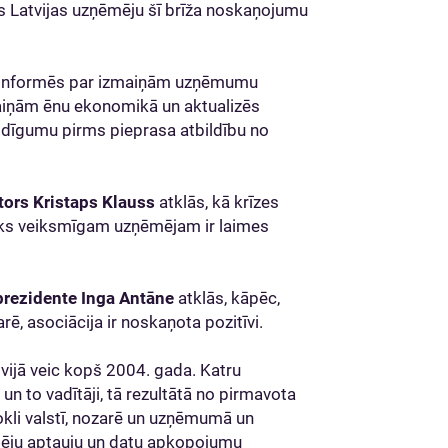
os Latvijas uzņēmēju šī brīža noskaņojumu
informēs par izmaiņām uzņēmumu
aiņām ēnu ekonomikā un aktualizēs
godīgumu pirms pieprasa atbildību no
ktors Kristaps Klauss
atklās, kā krīzes
isks veiksmīgam uzņēmējam ir laimes
 prezidente Inga Antāne
atklās, kāpēc,
ē, asociācija ir noskaņota pozitīvi.
tvijā veic kopš 2004. gada. Katru
n to vadītāji, tā rezultātā no pirmavota
kli valstī, nozarē un uzņēmumā un
ju aptauju un datu apkopojumu