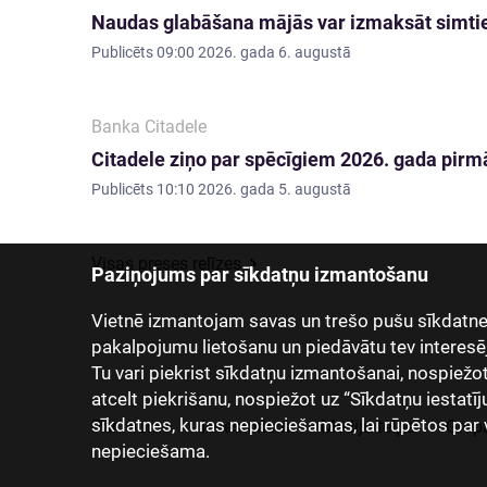
Naudas glabāšana mājās var izmaksāt simti
Publicēts
09:00 2026. gada 6. augustā
Banka Citadele
Citadele ziņo par spēcīgiem 2026. gada pirmā
Publicēts
10:10 2026. gada 5. augustā
Visas preses relīzes
Paziņojums par sīkdatņu izmantošanu
Vietnē izmantojam savas un trešo pušu sīkdatnes
pakalpojumu lietošanu un piedāvātu tev interesē
Tu vari piekrist sīkdatņu izmantošanai, nospiežot “
atcelt piekrišanu, nospiežot uz “Sīkdatņu iestatīj
sīkdatnes, kuras nepieciešamas, lai rūpētos par 
Par mums
Investoriem
Mediju telpa
Grup
nepieciešama.