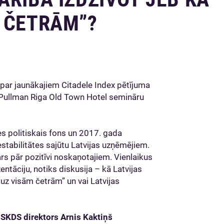
M ČETRĀM”?
par jaunākajiem Citadele Index pētījuma
0 Pullman Riga Old Town Hotel semināru
es politiskais fons un 2017. gada
stabilitātes sajūtu Latvijas uzņēmējiem.
rs pār pozitīvi noskaņotajiem. Vienlaikus
entāciju, notiks diskusija – kā Latvijas
 uz visām četrām” un vai Latvijas
SKDS direktors Arnis Kaktiņš