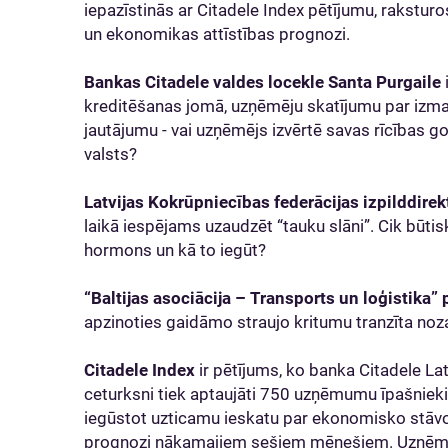
iepazīstinās ar Citadele Index pētījumu, rakstur
un ekonomikas attīstības prognozi.
Bankas Citadele valdes locekle Santa Purgaile
kreditēšanas jomā, uzņēmēju skatījumu par izm
jautājumu - vai uzņēmējs izvērtē savas rīcības 
valsts?
Latvijas Kokrūpniecības federācijas izpilddire
laikā iespējams uzaudzēt “tauku slāni”. Cik būt
hormons un kā to iegūt?
“Baltijas asociācija – Transports un loģistika”
apzinoties gaidāmo straujo kritumu tranzīta nozar
Citadele Index
ir pētījums, ko banka Citadele La
ceturksni tiek aptaujāti 750 uzņēmumu īpašnieki u
iegūstot uzticamu ieskatu par ekonomisko stāvo
prognozi nākamajiem sešiem mēnešiem. Uzņēmē