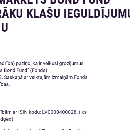
RĀKU KLAŠU IEGULDĪJUM
NU
ība) paziņo, ka ir veikusi grozījumus
ts Bond Fund” (Fonds)
. Saskaņā ar veiktajām izmaiņām Fonds
ības.
cībām ar ISIN kodu: LV0000400828, tiks
edged).