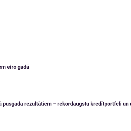
em eiro gadā
 pusgada rezultātiem – rekordaugstu kredītportfeli un u