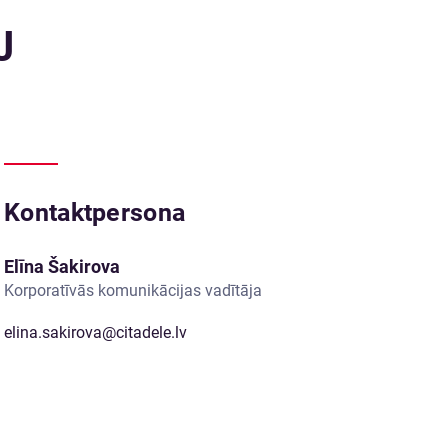
U
Kontaktpersona
Elīna Šakirova
Korporatīvās komunikācijas vadītāja
elina.sakirova@citadele.lv