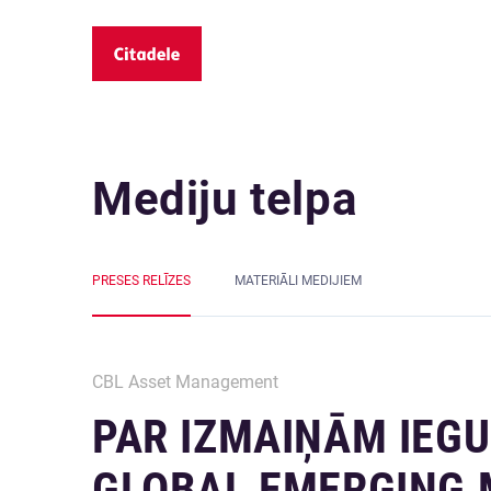
Mediju telpa
PRESES RELĪZES
MATERIĀLI MEDIJIEM
CBL Asset Management
PAR IZMAIŅĀM IEG
GLOBAL EMERGING 