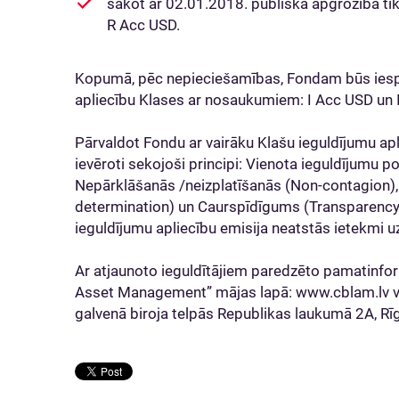
sākot ar 02.01.2018. publiskā apgrozībā tik
R Acc USD.
Kopumā, pēc nepieciešamības, Fondam būs iespēj
apliecību Klases ar nosaukumiem: I Acc USD un 
Pārvaldot Fondu ar vairāku Klašu ieguldījumu ap
ievēroti sekojoši principi: Vienota ieguldījumu 
Nepārklāšanās /neizplatīšanās (Non-contagion),
determination) un Caurspīdīgums (Transparency).
ieguldījumu apliecību emisija neatstās ietekmi u
Ar atjaunoto ieguldītājiem paredzēto pamatinfor
Asset Management” mājas lapā: www.cblam.lv v
galvenā biroja telpās Republikas laukumā 2A, Rīg