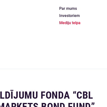
Par mums
Investoriem
Mediju telpa
ULDĪJUMU FONDA “CBL
MARKETS BOND FUND”