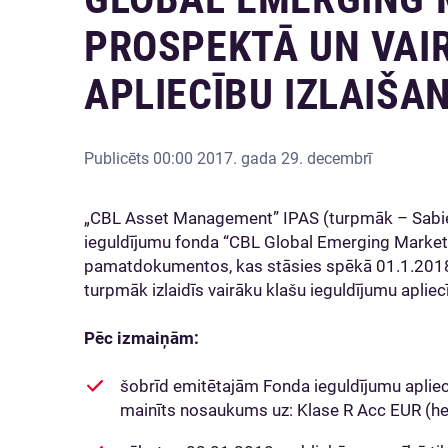
PROSPEKTĀ UN VAI
APLIECĪBU IZLAIŠA
Publicēts
00:00 2017. gada 29. decembrī
„CBL Asset Management” IPAS (turpmāk – Sabiedr
ieguldījumu fonda “CBL Global Emerging Marke
pamatdokumentos, kas stāsies spēkā 01.1.2018
turpmāk izlaidīs vairāku klašu ieguldījumu apliec
Pēc izmaiņām:
šobrīd emitētajām Fonda ieguldījumu aplie
mainīts nosaukums uz: Klase R Acc EUR (h