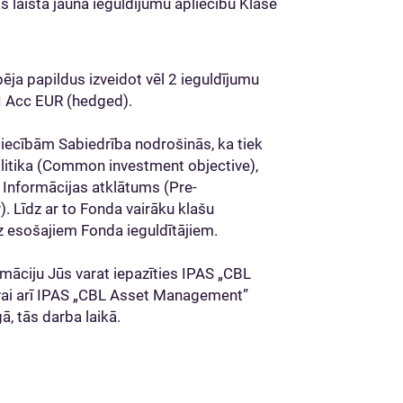
s laista jauna ieguldījumu apliecību Klase
a papildus izveidot vēl 2 ieguldījumu
I Acc EUR (hedged).
liecībām Sabiedrība nodrošinās, ka tiek
politika (Common investment objective),
 Informācijas atklātums (Pre-
 Līdz ar to Fonda vairāku klašu
z esošajiem Fonda ieguldītājiem.
māciju Jūs varat iepazīties IPAS „CBL
ai arī IPAS „CBL Asset Management”
ā, tās darba laikā.