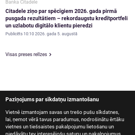
Banka Citadele
Citadele ziņo par spēcīgiem 2026. gada pirmā
pusgada rezultātiem – rekordaugstu kredītportfeli
un uzlabotu digitālo klientu pieredzi
Publicēts
10:10 2026. gada 5. augustā
Visas preses relīzes
Paziņojums par sīkdatņu izmantošanu
Latviski
Русский
Vietnē izmantojam savas un trešo pušu sīkdatnes,
lai, ņemot vērā tavus paradumus, nodrošinātu ērtāku
English
vietnes un tiešsaistes pakalpojumu lietošanu un
Eesti
piedāvātu tev interesējošu saturu un pakalpojumus.