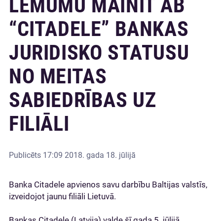
LĒMUMU MAINĪT AB
“CITADELE” BANKAS
JURIDISKO STATUSU
NO MEITAS
SABIEDRĪBAS UZ
FILIĀLI
Publicēts
17:09 2018. gada 18. jūlijā
Banka Citadele apvienos savu darbību Baltijas valstīs,
izveidojot jaunu filiāli Lietuvā.
Bankas Citadele (Latvija) valde šī gada 5. jūlijā