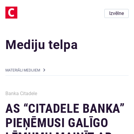
Izvēlne
Mediju telpa
MATERIĀLI MEDIJIEM
Banka Citadele
AS “CITADELE BANKA”
PIEŅĒMUSI GALĪGO