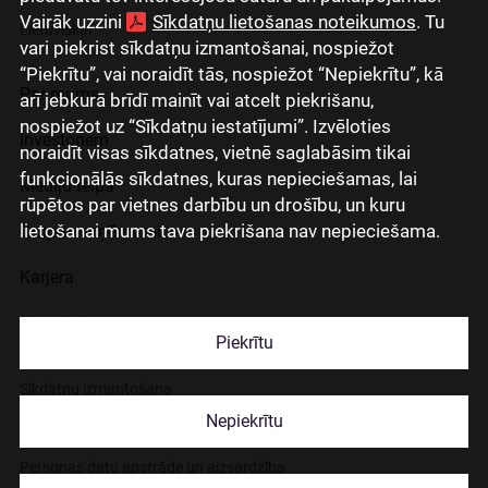
Vairāk uzzini
Sīkdatņu lietošanas noteikumos
. Tu
Lietuviškai
vari piekrist sīkdatņu izmantošanai, nospiežot
“Piekrītu”, vai noraidīt tās, nospiežot “Nepiekrītu”, kā
Par mums
arī jebkurā brīdī mainīt vai atcelt piekrišanu,
nospiežot uz “Sīkdatņu iestatījumi”. Izvēloties
Investoriem
noraidīt visas sīkdatnes, vietnē saglabāsim tikai
funkcionālās sīkdatnes, kuras nepieciešamas, lai
Mediju telpa
rūpētos par vietnes darbību un drošību, un kuru
lietošanai mums tava piekrišana nav nepieciešama.
Grupas uzņēmumi
Karjera
Kontakti
Piekrītu
Sīkdatņu izmantošana
Nepiekrītu
Lapas lietošanas noteikumi
Personas datu apstrāde un aizsardzība