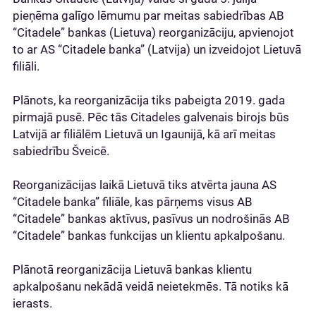
pieņēma galīgo lēmumu par meitas sabiedrības AB
“Citadele” bankas (Lietuva) reorganizāciju, apvienojot
to ar AS “Citadele banka” (Latvija) un izveidojot Lietuvā
filiāli.
Plānots, ka reorganizācija tiks pabeigta 2019. gada
pirmajā pusē. Pēc tās Citadeles galvenais birojs būs
Latvijā ar filiālēm Lietuvā un Igaunijā, kā arī meitas
sabiedrību Šveicē.
Reorganizācijas laikā Lietuvā tiks atvērta jauna AS
“Citadele banka” filiāle, kas pārņems visus AB
“Citadele” bankas aktīvus, pasīvus un nodrošinās AB
“Citadele” bankas funkcijas un klientu apkalpošanu.
Plānotā reorganizācija Lietuvā bankas klientu
apkalpošanu nekādā veidā neietekmēs. Tā notiks kā
ierasts.