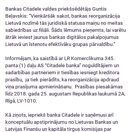
Bankas Citadele valdes priekšsēdētājs Guntis
Beļavskis: “Vienkāršāk sakot, bankas reorganizācija
Lietuvā nozīmē tās juridiskā statusa maiņu no meitas
sabiedrības uz filiāli. Šāds lēmums pieņemts, lai varētu
ātrāk ieviest jaunus bankas digitālos pakalpojumus
Lietuvā un īstenotu efektīvāku grupas pārvaldību.”
Informējam, ka saistībā ar LR Komerclikuma 345.
panta (1) daļu AS “Citadele banka” noguldītājiem un
sadarbības partneriem ir tiesības iesniegt kreditora
prasību, ja tiek pierādīts, ka reorganizācija apdraud
viņa prasījuma apmierināšanu. Prasības piesakāmas
līdz 2018. gada 25. augustam Republikas laukumā 2A,
Rīgā, LV-1010.
Kā ziņots, iepriekš banka Citadele ir saņēmusi arī
konceptuālu apstiprinājumu no Lietuvas Bankas un
Latvijas Finanšu un kapitāla tirgus komisijas par