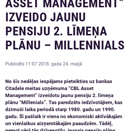
ASSET MANAGEMENT”
IZVEIDO JAUNU
PENSIJU 2. LĪMEŅA
PLĀNU – MILLENNIALS
Publicēts
11:07 2018. gada 24. maijā
No šīs nedēļas iespējams pieteikties uz bankas
Citadele meitas uzņēmuma “CBL Asset
Management” izveidotu jaunu pensiju 2. līmeņa
plānu “Millenials”. Tas paredzēts iedzīvotājiem, kas
dzimuši laika periodā starp 1980. gadu un 1990.
gadu. Šī pašlaik ir viena no ekonomiski aktīvākajām
un vienlaikus aizņemtākajām paaudzēm. Tādēļ,
ņemot vērā tās dzīvesstilu, jaunais pensiju plāns