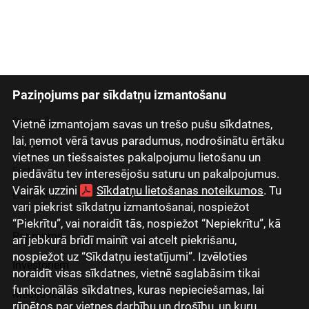
Paziņojums par sīkdatņu izmantošanu
Latviski
Русский
Vietnē izmantojam savas un trešo pušu sīkdatnes,
lai, ņemot vērā tavus paradumus, nodrošinātu ērtāku
English
vietnes un tiešsaistes pakalpojumu lietošanu un
Eesti
piedāvātu tev interesējošu saturu un pakalpojumus.
Vairāk uzzini
Sīkdatņu lietošanas noteikumos
. Tu
Lietuviškai
vari piekrist sīkdatņu izmantošanai, nospiežot
“Piekrītu”, vai noraidīt tās, nospiežot “Nepiekrītu”, kā
Par mums
arī jebkurā brīdī mainīt vai atcelt piekrišanu,
nospiežot uz “Sīkdatņu iestatījumi”. Izvēloties
Investoriem
noraidīt visas sīkdatnes, vietnē saglabāsim tikai
funkcionālās sīkdatnes, kuras nepieciešamas, lai
Mediju telpa
rūpētos par vietnes darbību un drošību, un kuru