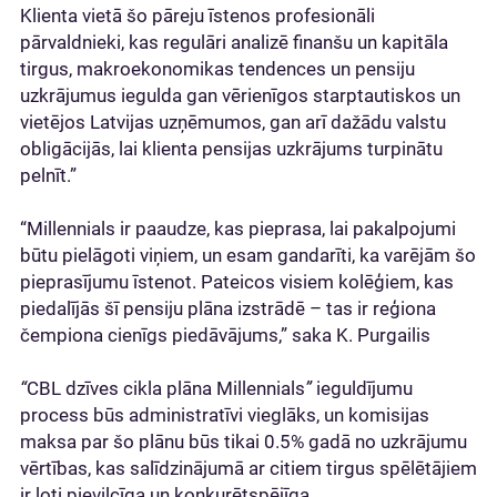
Klienta vietā šo pāreju īstenos profesionāli
pārvaldnieki, kas regulāri analizē finanšu un kapitāla
tirgus, makroekonomikas tendences un pensiju
uzkrājumus iegulda gan vērienīgos starptautiskos un
vietējos Latvijas uzņēmumos, gan arī dažādu valstu
obligācijās, lai klienta pensijas uzkrājums turpinātu
pelnīt.”
“Millennials ir paaudze, kas pieprasa, lai pakalpojumi
būtu pielāgoti viņiem, un esam gandarīti, ka varējām šo
pieprasījumu īstenot. Pateicos visiem kolēģiem, kas
piedalījās šī pensiju plāna izstrādē – tas ir reģiona
čempiona cienīgs piedāvājums,” saka K. Purgailis
“
CBL dzīves cikla plāna Millennials
”
ieguldījumu
process būs administratīvi vieglāks, un komisijas
maksa par šo plānu būs tikai 0.5% gadā no uzkrājumu
vērtības, kas salīdzinājumā ar citiem tirgus spēlētājiem
ir ļoti pievilcīga un konkurētspējīga.