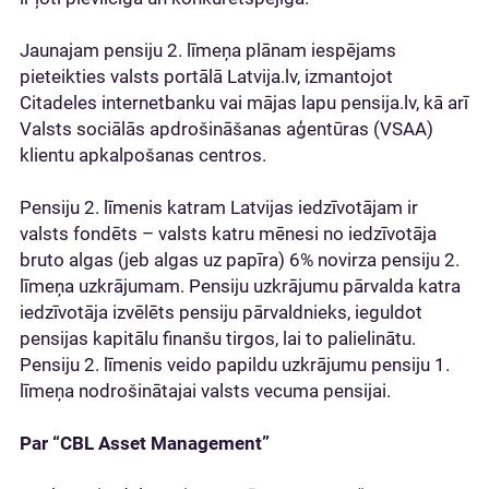
Jaunajam pensiju 2. līmeņa plānam iespējams
pieteikties valsts portālā Latvija.lv, izmantojot
Citadeles internetbanku vai mājas lapu pensija.lv, kā arī
Valsts sociālās apdrošināšanas aģentūras (VSAA)
klientu apkalpošanas centros.
Pensiju 2. līmenis katram Latvijas iedzīvotājam ir
valsts fondēts – valsts katru mēnesi no iedzīvotāja
bruto algas (jeb algas uz papīra) 6% novirza pensiju 2.
līmeņa uzkrājumam. Pensiju uzkrājumu pārvalda katra
iedzīvotāja izvēlēts pensiju pārvaldnieks, ieguldot
pensijas kapitālu finanšu tirgos, lai to palielinātu.
Pensiju 2. līmenis veido papildu uzkrājumu pensiju 1.
līmeņa nodrošinātajai valsts vecuma pensijai.
Par “CBL Asset Management”