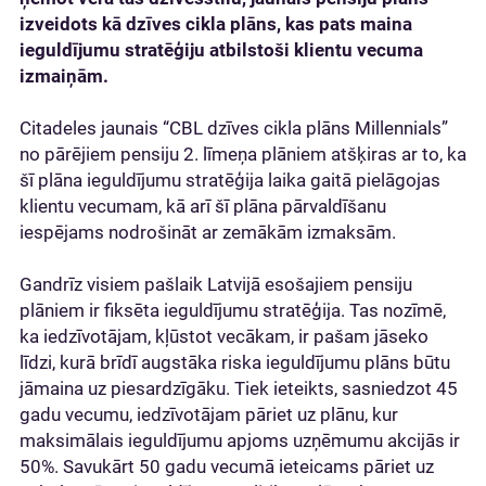
izveidots kā dzīves cikla plāns, kas pats maina
ieguldījumu stratēģiju atbilstoši klientu vecuma
izmaiņām.
Citadeles jaunais “CBL dzīves cikla plāns Millennials”
no pārējiem pensiju 2. līmeņa plāniem atšķiras ar to, ka
šī plāna ieguldījumu stratēģija laika gaitā pielāgojas
klientu vecumam, kā arī šī plāna pārvaldīšanu
iespējams nodrošināt ar zemākām izmaksām.
Gandrīz visiem pašlaik Latvijā esošajiem pensiju
plāniem ir fiksēta ieguldījumu stratēģija. Tas nozīmē,
ka iedzīvotājam, kļūstot vecākam, ir pašam jāseko
līdzi, kurā brīdī augstāka riska ieguldījumu plāns būtu
jāmaina uz piesardzīgāku. Tiek ieteikts, sasniedzot 45
gadu vecumu, iedzīvotājam pāriet uz plānu, kur
maksimālais ieguldījumu apjoms uzņēmumu akcijās ir
50%. Savukārt 50 gadu vecumā ieteicams pāriet uz