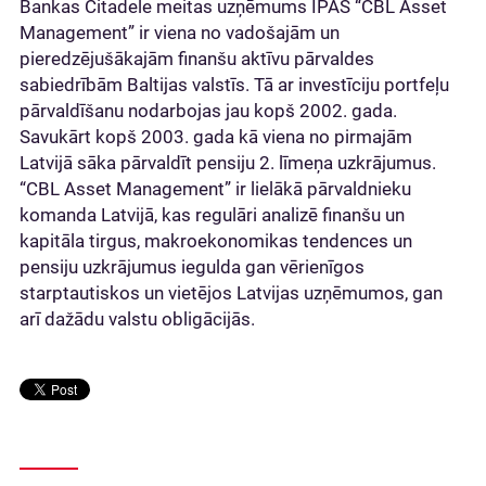
Bankas Citadele meitas uzņēmums IPAS “CBL Asset
Management” ir viena no vadošajām un
pieredzējušākajām finanšu aktīvu pārvaldes
sabiedrībām Baltijas valstīs. Tā ar investīciju portfeļu
pārvaldīšanu nodarbojas jau kopš 2002. gada.
Savukārt kopš 2003. gada kā viena no pirmajām
Latvijā sāka pārvaldīt pensiju 2. līmeņa uzkrājumus.
“CBL Asset Management” ir lielākā pārvaldnieku
komanda Latvijā, kas regulāri analizē finanšu un
kapitāla tirgus, makroekonomikas tendences un
pensiju uzkrājumus iegulda gan vērienīgos
starptautiskos un vietējos Latvijas uzņēmumos, gan
arī dažādu valstu obligācijās.