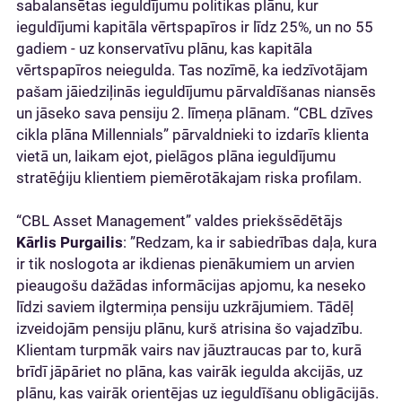
sabalansētas ieguldījumu politikas plānu, kur
ieguldījumi kapitāla vērtspapīros ir līdz 25%, un no 55
gadiem - uz konservatīvu plānu, kas kapitāla
vērtspapīros neiegulda. Tas nozīmē, ka iedzīvotājam
pašam jāiedziļinās ieguldījumu pārvaldīšanas niansēs
un jāseko sava pensiju 2. līmeņa plānam. “CBL dzīves
cikla plāna Millennials” pārvaldnieki to izdarīs klienta
vietā un, laikam ejot, pielāgos plāna ieguldījumu
stratēģiju klientiem piemērotākajam riska profilam.
“CBL Asset Management” valdes priekšsēdētājs
Kārlis Purgailis
: ”Redzam, ka ir sabiedrības daļa, kura
ir tik noslogota ar ikdienas pienākumiem un arvien
pieaugošu dažādas informācijas apjomu, ka neseko
līdzi saviem ilgtermiņa pensiju uzkrājumiem. Tādēļ
izveidojām pensiju plānu, kurš atrisina šo vajadzību.
Klientam turpmāk vairs nav jāuztraucas par to, kurā
brīdī jāpāriet no plāna, kas vairāk iegulda akcijās, uz
plānu, kas vairāk orientējas uz ieguldīšanu obligācijās.