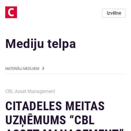
Izvēlne
Mediju telpa
MATERIĀLI MEDIJIEM
CBL Asset Management
CITADELES MEITAS
UZŅĒMUMS “CBL