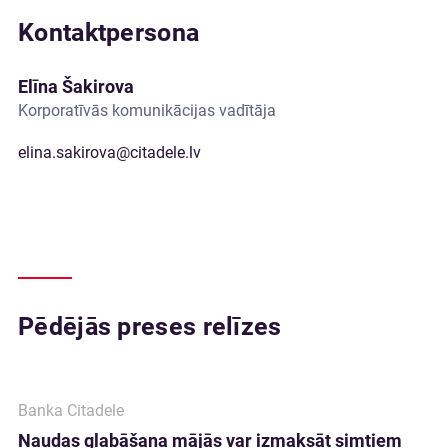
Kontaktpersona
Elīna Šakirova
Korporatīvās komunikācijas vadītāja
elina.sakirova@citadele.lv
Pēdējās preses relīzes
Banka Citadele
Naudas glabāšana mājās var izmaksāt simtiem