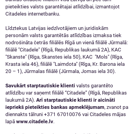
pieteikties valsts garantētajai atlīdzībai, izmantojot
Citadeles internetbanku.
Līdztekus Latvijas iedzīvotājiem un juridiskām
personām valsts garantētās atlīdzības izmaksa tiek
nodrošināta četrās filiālēs Rīgā un vienā filiālē Jūrmalā:
filiālē "Citadele" (Rīgā, Republikas laukumā 2A), KAC
"Skanste" (Rīga, Skanstes iela 50), KAC "Mols" (Rīga,
Krasta iela 46), filiālē "Laimdota" (Rīga, Kr. Barona iela
20 – 1), Jūrmalas filiālē (Jūrmala, Jomas iela 30).
Savukārt starptautiskie klienti
valsts garantēto
atlīdzību var saņemt filiālē “Citadele” (Rīgā, Republikas
laukumā 2A).
Arī starptautiskie klienti ir aicināti
iepriekš pieteikties bankas apmeklējumam
, zvanot pa
diennakts tālruni +371 67010076 vai Citadeles mājas
lapā
www.citadele.lv
.