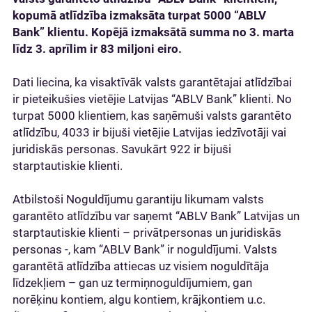
kopumā atlīdzība izmaksāta turpat 5000 “ABLV
Bank” klientu. Kopējā izmaksātā summa no 3. marta
līdz 3. aprīlim ir 83 miljoni eiro.
Dati liecina, ka visaktīvāk valsts garantētajai atlīdzībai
ir pieteikušies vietējie Latvijas “ABLV Bank” klienti. No
turpat 5000 klientiem, kas saņēmuši valsts garantēto
atlīdzību, 4033 ir bijuši vietējie Latvijas iedzīvotāji vai
juridiskās personas. Savukārt 922 ir bijuši
starptautiskie klienti.
Atbilstoši Noguldījumu garantiju likumam valsts
garantēto atlīdzību var saņemt “ABLV Bank” Latvijas un
starptautiskie klienti – privātpersonas un juridiskās
personas -, kam “ABLV Bank” ir noguldījumi. Valsts
garantētā atlīdzība attiecas uz visiem noguldītāja
līdzekļiem – gan uz termiņnoguldījumiem, gan
norēķinu kontiem, algu kontiem, krājkontiem u.c.