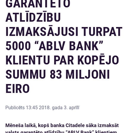
GARANTĒTO
ATLĪDZĪBU
IZMAKSĀJUSI TURPAT
5000 “ABLV BANK”
KLIENTU PAR KOPĒJO
SUMMU 83 MILJONI
EIRO
Publicēts
13:45 2018. gada 3. aprīlī
Mēneša laikā, kopš banka Citadele sāka izmaksāt
valsts garantēto atlīdzību “ABLV Bank” klientiem,