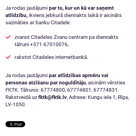
Ja rodas jautājumi
par to, kur un kā var saņemt
atlīdzību,
ikviens jebkurā diennakts laikā ir aicināts
sazināties ar banku Citadele:
zvanot Citadeles Zvanu centram pa diennakts
tālruni +371 67010076,
rakstot Citadeles internetbankā.
Ja rodas jautājumi
par atlīdzības apmēru vai
personas atzīšanu par noguldītāju
, aicinām vērsties
FKTK. Tālrunis: 67774800, 67774801, 67774831.
Rakstveidā uz
fktk@fktk.lv
, Adrese: Kungu iela 1, Rīga,
LV-1050.