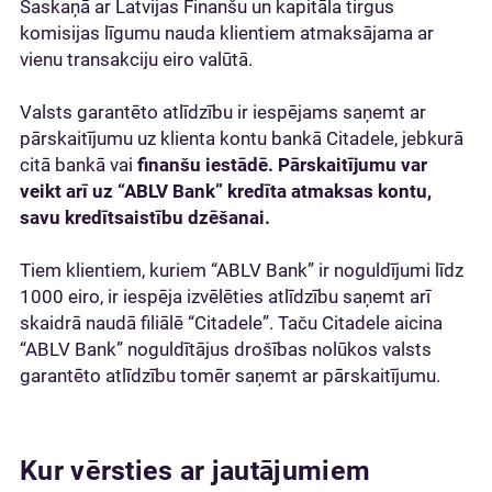
Saskaņā ar Latvijas Finanšu un kapitāla tirgus
komisijas līgumu nauda klientiem atmaksājama ar
vienu transakciju eiro valūtā.
Valsts garantēto atlīdzību ir iespējams saņemt ar
pārskaitījumu uz klienta kontu bankā Citadele, jebkurā
citā bankā vai
finanšu iestādē. Pārskaitījumu var
veikt arī uz “ABLV Bank” kredīta atmaksas kontu,
savu kredītsaistību dzēšanai.
Tiem klientiem, kuriem “ABLV Bank” ir noguldījumi līdz
1000 eiro, ir iespēja izvēlēties atlīdzību saņemt arī
skaidrā naudā filiālē “Citadele”. Taču Citadele aicina
“ABLV Bank” noguldītājus drošības nolūkos valsts
garantēto atlīdzību tomēr saņemt ar pārskaitījumu.
Kur vērsties ar jautājumiem