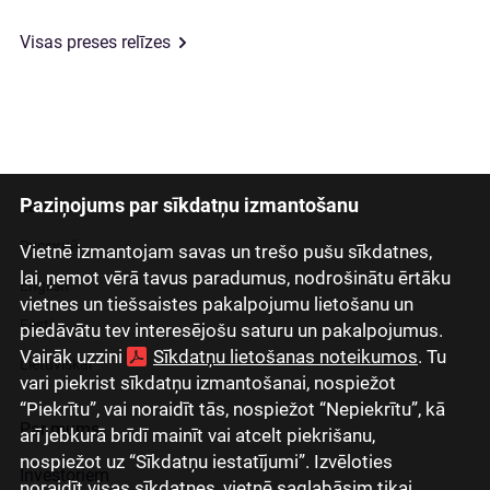
Visas preses relīzes
Paziņojums par sīkdatņu izmantošanu
Latviski
Русский
Vietnē izmantojam savas un trešo pušu sīkdatnes,
lai, ņemot vērā tavus paradumus, nodrošinātu ērtāku
English
vietnes un tiešsaistes pakalpojumu lietošanu un
Eesti
piedāvātu tev interesējošu saturu un pakalpojumus.
Vairāk uzzini
Sīkdatņu lietošanas noteikumos
. Tu
Lietuviškai
vari piekrist sīkdatņu izmantošanai, nospiežot
“Piekrītu”, vai noraidīt tās, nospiežot “Nepiekrītu”, kā
Par mums
arī jebkurā brīdī mainīt vai atcelt piekrišanu,
nospiežot uz “Sīkdatņu iestatījumi”. Izvēloties
Investoriem
noraidīt visas sīkdatnes, vietnē saglabāsim tikai