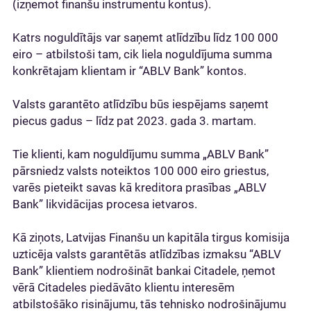
(izņemot finanšu instrumentu kontus).
Katrs noguldītājs var saņemt atlīdzību līdz 100 000
eiro – atbilstoši tam, cik liela noguldījuma summa
konkrētajam klientam ir “ABLV Bank” kontos.
Valsts garantēto atlīdzību būs iespējams saņemt
piecus gadus – līdz pat 2023. gada 3. martam.
Tie klienti, kam noguldījumu summa „ABLV Bank”
pārsniedz valsts noteiktos 100 000 eiro griestus,
varēs pieteikt savas kā kreditora prasības „ABLV
Bank” likvidācijas procesa ietvaros.
Kā ziņots, Latvijas Finanšu un kapitāla tirgus komisija
uzticēja valsts garantētās atlīdzības izmaksu “ABLV
Bank” klientiem nodrošināt bankai Citadele, ņemot
vērā Citadeles piedāvāto klientu interesēm
atbilstošāko risinājumu, tās tehnisko nodrošinājumu