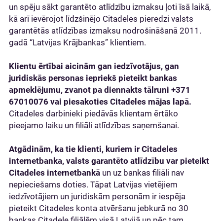
un spēju sākt garantēto atlīdzību izmaksu ļoti īsā laikā,
kā arī ievērojot līdzšinējo Citadeles pieredzi valsts
garantētās atlīdzības izmaksu nodrošināšanā 2011.
gadā “Latvijas Krājbankas” klientiem.
Klientu ērtībai aicinām gan iedzīvotājus, gan
juridiskās personas iepriekš pieteikt bankas
apmeklējumu, zvanot pa diennakts tālruni +371
67010076 vai
piesakoties
Citadeles mājas lapā.
Citadeles darbinieki piedāvās klientam ērtāko
pieejamo laiku un filiāli atlīdzības saņemšanai.
Atgādinām, ka tie klienti, kuriem ir Citadeles
internetbanka, valsts garantēto atlīdzību var pieteikt
Citadeles internetbankā
un uz bankas filiāli nav
nepieciešams doties. Tāpat Latvijas vietējiem
iedzīvotājiem un juridiskām personām ir iespēja
pieteikt Citadeles konta atvēršanu jebkurā no 30
bankas Citadele filiālēm visā Latvijā un pēc tam