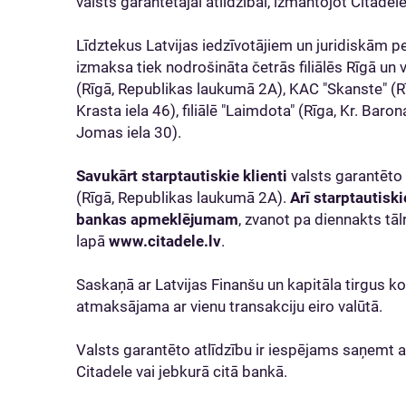
valsts garantētajai atlīdzībai, izmantojot Citadel
Līdztekus Latvijas iedzīvotājiem un juridiskām p
izmaksa tiek nodrošināta četrās filiālēs Rīgā un vie
(Rīgā, Republikas laukumā 2A), KAC "Skanste" (Rī
Krasta iela 46), filiālē "Laimdota" (Rīga, Kr. Baron
Jomas iela 30).
Savukārt starptautiskie klienti
valsts garantēto a
(Rīgā, Republikas laukumā 2A).
Arī starptautiskie
bankas apmeklējumam
, zvanot pa diennakts t
lapā
www.citadele.lv
.
Saskaņā ar Latvijas Finanšu un kapitāla tirgus k
atmaksājama ar vienu transakciju eiro valūtā.
Valsts garantēto atlīdzību ir iespējams saņemt a
Citadele vai jebkurā citā bankā.