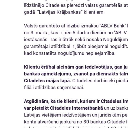
līdzšinējo Citadeles pieredzi valsts garantētās
gadā “Latvijas Krājbankas” klientiem.
Valsts garantēto atlīdzību izmaksu "ABLV Bank" 
no 3. marta, kas ir pēc 5 darba dienām no "ABL
iestāšanās. Tas ir ātrāk nekā nosaka Noguldījumu
garantētajai atlīdzībai ir jābūt pieejamai noguldī
kad konstatēta noguldījumu nepieejamība.
Klientu ērtībai aicinām gan iedzīvotājus, gan j
bankas apmeklējumu, zvanot pa diennakts tāl
Citadeles mājas lapā.
Citadeles darbinieki piedā
filiāli atlīdzības saņemšanai.
Atgādinām, ka tie klienti, kuriem ir Citadeles i
var pieteikt Citadeles internetbankā
un uz banka
Latvijas vietējiem iedzīvotājiem un juridiskām pe
konta atvēršanu jebkurā no 30 bankas Citadele fi