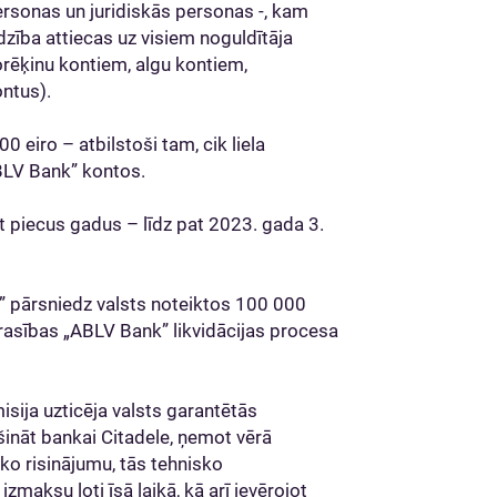
personas un juridiskās personas -, kam
dzība attiecas uz visiem noguldītāja
rēķinu kontiem, algu kontiem,
ontus).
0 eiro – atbilstoši tam, cik liela
BLV Bank” kontos.
 piecus gadus – līdz pat 2023. gada 3.
 pārsniedz valsts noteiktos 100 000
 prasības „ABLV Bank” likvidācijas procesa
isija uzticēja valsts garantētās
ināt bankai Citadele, ņemot vērā
ko risinājumu, tās tehnisko
zmaksu ļoti īsā laikā, kā arī ievērojot