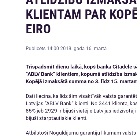
KLIENTAM PAR KOPĒ
EIRO
Publicēts
14:00 2018. gada 16. martā
Trīspadsmit dienu laikā, kopš banka Citadele s
“ABLV Bank” klientiem, kopumā atlīdzība izma
Kopējā izmaksātā summa no 3. līdz 15. martam i
Dati liecina, ka līdz šim visaktīvāk valsts garantēta
Latvijas “ABLV Bank” klienti. No 3441 klienta, ka
85% jeb 2929 ir bijuši vietējie Latvijas iedzīvotāj
bijuši starptautiskie klienti.
Atbilstoši Noguldījumu garantiju likumam valsts