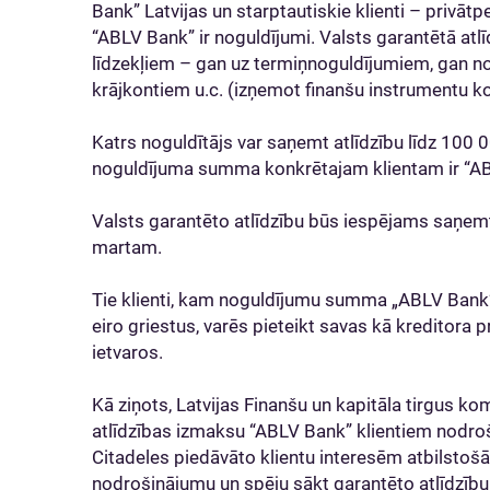
Bank” Latvijas un starptautiskie klienti – privāt
“ABLV Bank” ir noguldījumi. Valsts garantētā atlī
līdzekļiem – gan uz termiņnoguldījumiem, gan no
krājkontiem u.c. (izņemot finanšu instrumentu k
Katrs noguldītājs var saņemt atlīdzību līdz 100 00
noguldījuma summa konkrētajam klientam ir “A
Valsts garantēto atlīdzību būs iespējams saņemt
martam.
Tie klienti, kam noguldījumu summa „ABLV Bank”
eiro griestus, varēs pieteikt savas kā kreditora
ietvaros.
Kā ziņots, Latvijas Finanšu un kapitāla tirgus kom
atlīdzības izmaksu “ABLV Bank” klientiem nodroš
Citadeles piedāvāto klientu interesēm atbilstošā
nodrošinājumu un spēju sākt garantēto atlīdzību i