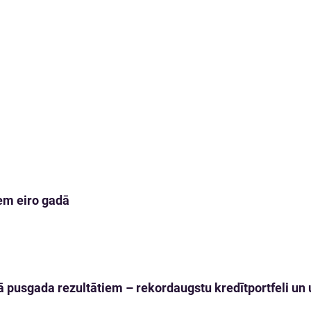
em eiro gadā
 pusgada rezultātiem – rekordaugstu kredītportfeli un u