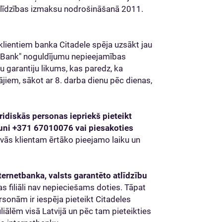
 atlīdzības izmaksu nodrošināšanā 2011.
klientiem banka Citadele spēja uzsākt jau
V Bank" noguldījumu nepieejamības
 garantiju likums, kas paredz, ka
tājiem, sākot ar 8. darba dienu pēc dienas,
uridiskās personas iepriekš pieteikt
runi +371 67010076 vai
piesakoties
vās klientam ērtāko pieejamo laiku un
nternetbanka, valsts garantēto atlīdzību
s filiāli nav nepieciešams doties. Tāpat
rsonām ir iespēja pieteikt Citadeles
liālēm visā Latvijā un pēc tam pieteikties