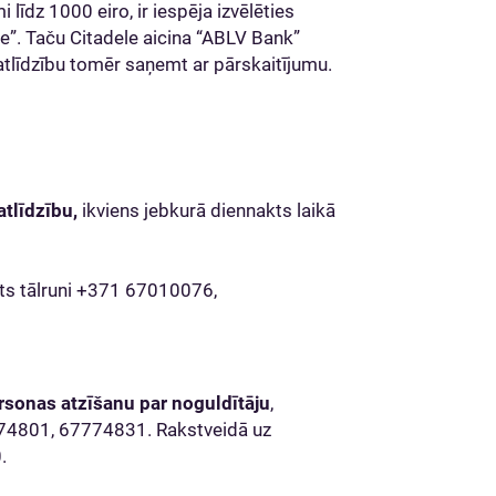
līdz 1000 eiro, ir iespēja izvēlēties
ele”. Taču Citadele aicina “ABLV Bank”
atlīdzību tomēr saņemt ar pārskaitījumu.
atlīdzību,
ikviens jebkurā diennakts laikā
ts tālruni +371 67010076,
rsonas atzīšanu par noguldītāju
,
774801, 67774831. Rakstveidā uz
.