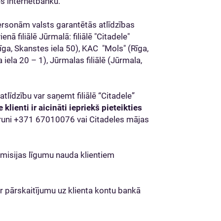
es internetbanku.
ersonām valsts garantētās atlīdzības
nā filiālē Jūrmalā: filiālē "Citadele"
ga, Skanstes iela 50), KAC "Mols" (Rīga,
a iela 20 – 1), Jūrmalas filiālē (Jūrmala,
tlīdzību var saņemt filiālē “Citadele”
 klienti ir aicināti iepriekš pieteikties
ālruni +371 67010076 vai Citadeles mājas
omisijas līgumu nauda klientiem
r pārskaitījumu uz klienta kontu bankā