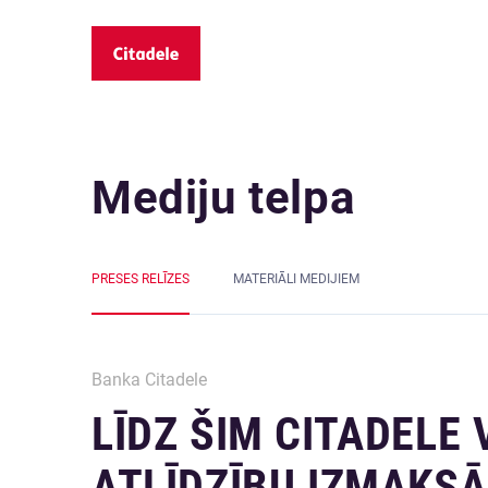
Mediju telpa
PRESES RELĪZES
MATERIĀLI MEDIJIEM
Banka Citadele
LĪDZ ŠIM CITADELE
ATLĪDZĪBU IZMAKSĀ