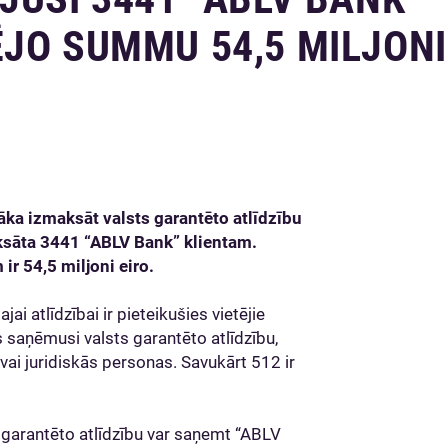
JO SUMMU 54,5 MILJONI
āka izmaksāt valsts garantēto atlīdzību
ksāta 3441 “ABLV Bank” klientam.
r 54,5 miljoni eiro.
jai atlīdzībai ir pieteikušies vietējie
s saņēmusi valsts garantēto atlīdzību,
i vai juridiskās personas. Savukārt 512 ir
 garantēto atlīdzību var saņemt “ABLV