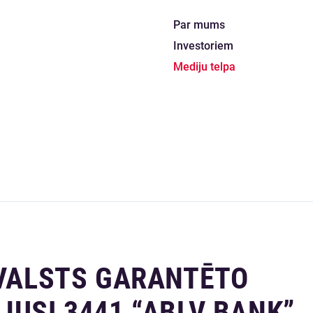
Par mums
Investoriem
Mediju telpa
 VALSTS GARANTĒTO
JUSI 3441 “ABLV BANK”