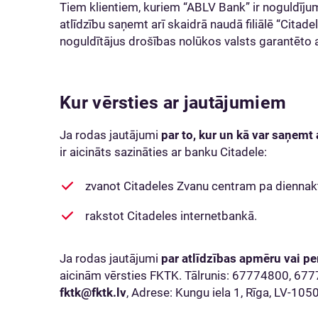
Tiem klientiem, kuriem “ABLV Bank” ir noguldījumi 
atlīdzību saņemt arī skaidrā naudā filiālē “Citad
noguldītājus drošības nolūkos valsts garantēto 
Kur vērsties ar jautājumiem
Ja rodas jautājumi
par to, kur un kā var saņemt 
ir aicināts sazināties ar banku Citadele:
zvanot Citadeles Zvanu centram pa diennak
rakstot Citadeles internetbankā.
Ja rodas jautājumi
par atlīdzības apmēru vai pe
aicinām vērsties FKTK. Tālrunis: 67774800, 67
fktk@fktk.lv
, Adrese: Kungu iela 1, Rīga, LV-1050