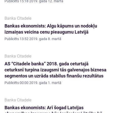
Publicēts
15:18 2019. gada 12. martā
Banka Citadele
Bankas ekonomists: Algu kāpums un nodokļu
izmaiņas veicina cenu pieaugumu Latvijā
Publicēts
13:52 2019. gada 8. martā
Banka Citadele
AS “Citadele banka” 2018. gada ceturtajā
ceturksnī turpina izaugsmi tās galvenajos biznesa
segmentos un uzrāda stabilus finanšu rezultātus
Publicēts
00:00 2019. gada 1. martā
Banka Citadele
Bankas ekonomists: Arī šogad Latvijas