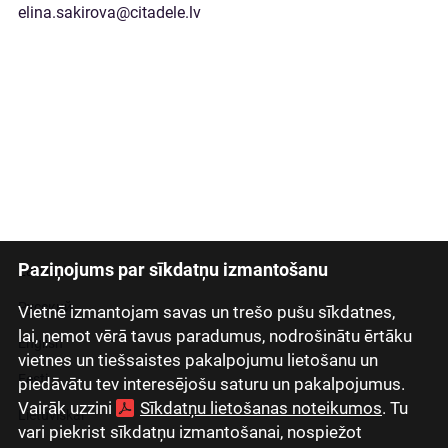
elina.sakirova@citadele.lv
Paziņojums par sīkdatņu izmantošanu
Latviski
Русский
Vietnē izmantojam savas un trešo pušu sīkdatnes,
lai, ņemot vērā tavus paradumus, nodrošinātu ērtāku
English
vietnes un tiešsaistes pakalpojumu lietošanu un
Eesti
piedāvātu tev interesējošu saturu un pakalpojumus.
Vairāk uzzini
Sīkdatņu lietošanas noteikumos
. Tu
Lietuviškai
vari piekrist sīkdatņu izmantošanai, nospiežot