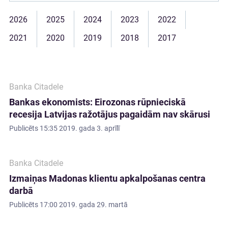
2026
2025
2024
2023
2022
2021
2020
2019
2018
2017
Banka Citadele
Bankas ekonomists: Eirozonas rūpnieciskā
recesija Latvijas ražotājus pagaidām nav skārusi
Publicēts
15:35 2019. gada 3. aprīlī
Banka Citadele
Izmaiņas Madonas klientu apkalpošanas centra
darbā
Publicēts
17:00 2019. gada 29. martā