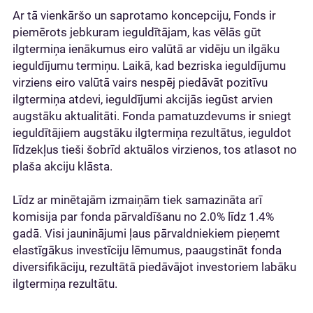
Ar tā vienkāršo un saprotamo koncepciju, Fonds ir
piemērots jebkuram ieguldītājam, kas vēlās gūt
ilgtermiņa ienākumus eiro valūtā ar vidēju un ilgāku
ieguldījumu termiņu. Laikā, kad bezriska ieguldījumu
virziens eiro valūtā vairs nespēj piedāvāt pozitīvu
ilgtermiņa atdevi, ieguldījumi akcijās iegūst arvien
augstāku aktualitāti. Fonda pamatuzdevums ir sniegt
ieguldītājiem augstāku ilgtermiņa rezultātus, ieguldot
līdzekļus tieši šobrīd aktuālos virzienos, tos atlasot no
plaša akciju klāsta.
Līdz ar minētajām izmaiņām tiek samazināta arī
komisija par fonda pārvaldīšanu no 2.0% līdz 1.4%
gadā. Visi jauninājumi ļaus pārvaldniekiem pieņemt
elastīgākus investīciju lēmumus, paaugstināt fonda
diversifikāciju, rezultātā piedāvājot investoriem labāku
ilgtermiņa rezultātu.