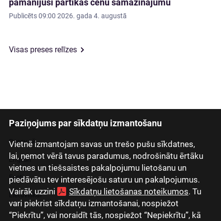
pamanījuši pārtikas cenu samazinājumu
Publicēts
09:00 2026. gada 4. augustā
Visas preses relīzes
Paziņojums par sīkdatņu izmantošanu
Latviski
Русский
Vietnē izmantojam savas un trešo pušu sīkdatnes,
lai, ņemot vērā tavus paradumus, nodrošinātu ērtāku
English
vietnes un tiešsaistes pakalpojumu lietošanu un
Eesti
piedāvātu tev interesējošu saturu un pakalpojumus.
Vairāk uzzini
Sīkdatņu lietošanas noteikumos
. Tu
Lietuviškai
vari piekrist sīkdatņu izmantošanai, nospiežot
“Piekrītu”, vai noraidīt tās, nospiežot “Nepiekrītu”, kā