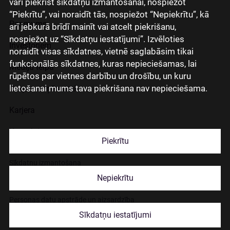
vari piekrist sīkdatņu izmantošanai, nospiežot
“Piekrītu”, vai noraidīt tās, nospiežot “Nepiekrītu”, kā
Par mums
arī jebkurā brīdī mainīt vai atcelt piekrišanu,
nospiežot uz “Sīkdatņu iestatījumi”. Izvēloties
Investoriem
noraidīt visas sīkdatnes, vietnē saglabāsim tikai
funkcionālās sīkdatnes, kuras nepieciešamas, lai
Mediju telpa
rūpētos par vietnes darbību un drošību, un kuru
lietošanai mums tava piekrišana nav nepieciešama.
Grupas uzņēmumi
Karjera
Kontakti
Piekrītu
Sīkdatņu izmantošana
Nepiekrītu
Lapas lietošanas noteikumi
Personas datu apstrāde un aizsardzība
Sīkdatņu iestatījumi
© 2026 Citadele Group