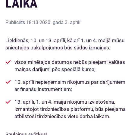
LAIKĀ
Publicēts
18:13 2020. gada 3. aprīlī
Lieldienās, 10. un 13. aprīlī, kā arī 1. un 4. maijā mūsu
sniegtajos pakalpojumos būs šādas izmaiņas:
visos minētajos datumos nebūs pieejami valūtas
maiņas darījumi pēc speciālā kursa;
10. aprīlī nepieņemsim rīkojumus par darījumiem
ar finanšu instrumentiem;
13. aprīlī, 1. un 4. maijā rīkojumu izvietošana,
izmantojot tirdzniecības platformu, būs pieejama
atbilstoši tirdzniecības vietu darba laikam.
Saulainus svētkus!