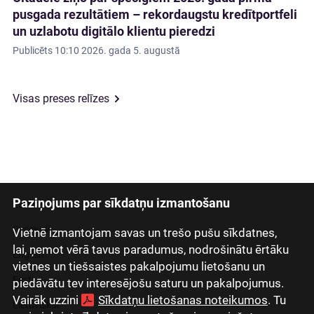
pusgada rezultātiem – rekordaugstu kredītportfeli
un uzlabotu digitālo klientu pieredzi
Publicēts
10:10 2026. gada 5. augustā
Visas preses relīzes
Paziņojums par sīkdatņu izmantošanu
Latviski
Русский
Vietnē izmantojam savas un trešo pušu sīkdatnes,
lai, ņemot vērā tavus paradumus, nodrošinātu ērtāku
English
vietnes un tiešsaistes pakalpojumu lietošanu un
Eesti
piedāvātu tev interesējošu saturu un pakalpojumus.
Vairāk uzzini
Sīkdatņu lietošanas noteikumos
. Tu
Lietuviškai