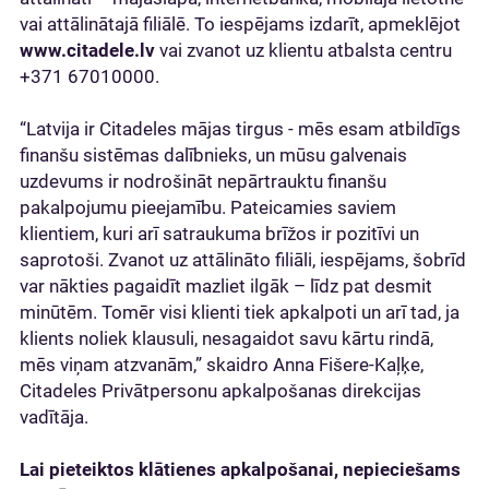
vai attālinātajā filiālē. To iespējams izdarīt, apmeklējot
www.citadele.lv
vai zvanot uz klientu atbalsta centru
+371 67010000.
“Latvija ir Citadeles mājas tirgus - mēs esam atbildīgs
finanšu sistēmas dalībnieks, un mūsu galvenais
uzdevums ir nodrošināt nepārtrauktu finanšu
pakalpojumu pieejamību. Pateicamies saviem
klientiem, kuri arī satraukuma brīžos ir pozitīvi un
saprotoši. Zvanot uz attālināto filiāli, iespējams, šobrīd
var nākties pagaidīt mazliet ilgāk – līdz pat desmit
minūtēm. Tomēr visi klienti tiek apkalpoti un arī tad, ja
klients noliek klausuli, nesagaidot savu kārtu rindā,
mēs viņam atzvanām,” skaidro Anna Fišere-Kaļķe,
Citadeles Privātpersonu apkalpošanas direkcijas
vadītāja.
Lai pieteiktos klātienes apkalpošanai, nepieciešams