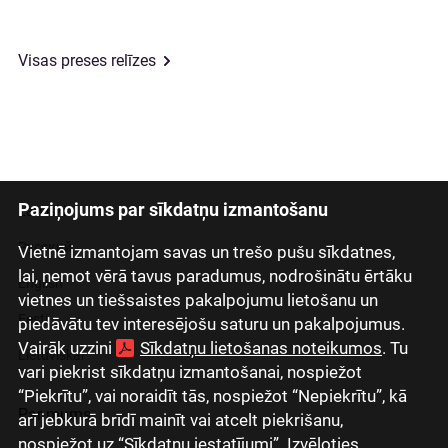
Visas preses relīzes
Paziņojums par sīkdatņu izmantošanu
Latviski
Русский
Vietnē izmantojam savas un trešo pušu sīkdatnes,
lai, ņemot vērā tavus paradumus, nodrošinātu ērtāku
English
vietnes un tiešsaistes pakalpojumu lietošanu un
Eesti
piedāvātu tev interesējošu saturu un pakalpojumus.
Vairāk uzzini
Sīkdatņu lietošanas noteikumos
. Tu
Lietuviškai
vari piekrist sīkdatņu izmantošanai, nospiežot
“Piekrītu”, vai noraidīt tās, nospiežot “Nepiekrītu”, kā
Par mums
arī jebkurā brīdī mainīt vai atcelt piekrišanu,
nospiežot uz “Sīkdatņu iestatījumi”. Izvēloties