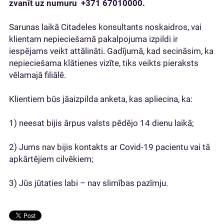
zvanīt uz numuru +371 67010000.
Sarunas laikā Citadeles konsultants noskaidros, vai
klientam nepieciešamā pakalpojuma izpildi ir
iespējams veikt attālināti. Gadījumā, kad secināsim, ka
nepieciešama klātienes vizīte, tiks veikts pieraksts
vēlamajā filiālē.
Klientiem būs jāaizpilda anketa, kas apliecina, ka:
1) neesat bijis ārpus valsts pēdējo 14 dienu laikā;
2) Jums nav bijis kontakts ar Covid-19 pacientu vai tā
apkārtējiem cilvēkiem;
3) Jūs jūtaties labi – nav slimības pazīmju.