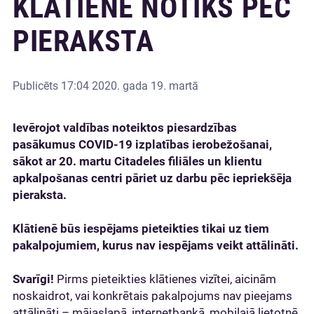
KLĀTIENĒ NOTIKS PĒC
PIERAKSTA
Publicēts
17:04 2020. gada 19. martā
Ievērojot valdības noteiktos piesardzības
pasākumus COVID-19 izplatības ierobežošanai,
sākot ar 20. martu Citadeles filiāles un klientu
apkalpošanas centri pāriet uz darbu pēc iepriekšēja
pieraksta.
Klātienē būs iespējams pieteikties tikai uz tiem
pakalpojumiem, kurus nav iespējams veikt attālināti.
Svarīgi!
Pirms pieteikties klātienes vizītei, aicinām
noskaidrot, vai konkrētais pakalpojums nav pieejams
attālināti – mājaslapā, internetbankā, mobilajā lietotnē