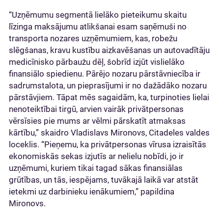
“Uzņēmumu segmentā lielāko pieteikumu skaitu
līzinga maksājumu atlikšanai esam saņēmuši no
transporta nozares uzņēmumiem, kas, robežu
slēgšanas, kravu kustību aizkavēšanas un autovadītāju
medicīnisko pārbaužu dēļ, šobrīd izjūt vislielāko
finansiālo spiedienu. Pārējo nozaru pārstāvniecība ir
sadrumstalota, un pieprasījumi ir no dažādāko nozaru
pārstāvjiem. Tāpat mēs sagaidām, ka, turpinoties lielai
nenoteiktībai tirgū, arvien vairāk privātpersonas
vērsīsies pie mums ar vēlmi pārskatīt atmaksas
kārtību,” skaidro Vladislavs Mironovs, Citadeles valdes
loceklis. “Pieņemu, ka privātpersonas vīrusa izraisītās
ekonomiskās sekas izjutīs ar nelielu nobīdi, jo ir
uzņēmumi, kuriem tikai tagad sākas finansiālas
grūtības, un tās, iespējams, tuvākajā laikā var atstāt
ietekmi uz darbinieku ienākumiem,” papildina
Mironovs.