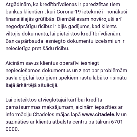
Atgādinām, ka kredītbrīvdienas ir paredzētas tiem
bankas klientiem, kuri Corona-19 ietekmē ir nonākuši
finansiālajās grūtībās. Diemžēl esam novērojuši arī
negodprātīgu rīcību: ir bijis gadījums, kad klients
viltojis dokumentu, lai pieteiktos kredītbrīvdienām.
Banka pārbauda iesniegto dokumentu izcelsmi un ir
neiecietīga pret šādu rīcību.
Aicinām savus klientus operatīvi iesniegt
nepieciešamos dokumentus un ziņot par problēmām
savlaicīgi, lai kopīgiem spēkiem rastu labāko risinātu
šajā ārkārtējā situācijā.
Lai pieteiktos atvieglotajai kārtībai kredīta
pamatsummas maksājumam, aicinām iepazīties ar
informāciju Citadeles mājas lapā
www.citadele.lv
un
sazināties ar klientu atbalsta centru pa tālruni 6701
0000.