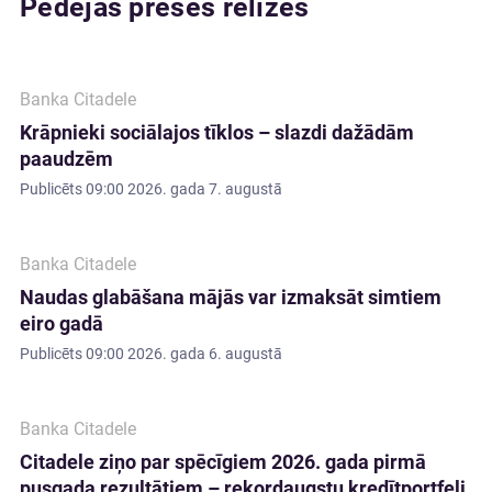
Pēdējās preses relīzes
Banka Citadele
Krāpnieki sociālajos tīklos – slazdi dažādām
paaudzēm
Publicēts
09:00 2026. gada 7. augustā
Banka Citadele
Naudas glabāšana mājās var izmaksāt simtiem
eiro gadā
Publicēts
09:00 2026. gada 6. augustā
Banka Citadele
Citadele ziņo par spēcīgiem 2026. gada pirmā
pusgada rezultātiem – rekordaugstu kredītportfeli