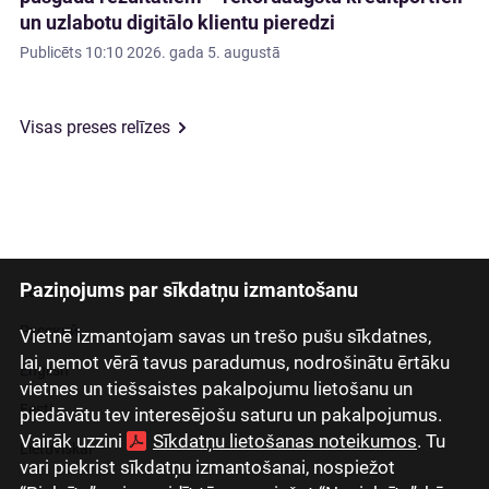
un uzlabotu digitālo klientu pieredzi
Publicēts
10:10 2026. gada 5. augustā
Visas preses relīzes
Paziņojums par sīkdatņu izmantošanu
Latviski
Русский
Vietnē izmantojam savas un trešo pušu sīkdatnes,
lai, ņemot vērā tavus paradumus, nodrošinātu ērtāku
English
vietnes un tiešsaistes pakalpojumu lietošanu un
Eesti
piedāvātu tev interesējošu saturu un pakalpojumus.
Vairāk uzzini
Sīkdatņu lietošanas noteikumos
. Tu
Lietuviškai
vari piekrist sīkdatņu izmantošanai, nospiežot