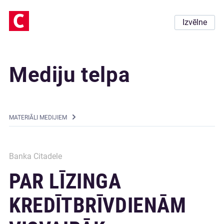
Izvēlne
Mediju telpa
MATERIĀLI MEDIJIEM
Banka Citadele
PAR LĪZINGA
KREDĪTBRĪVDIENĀM