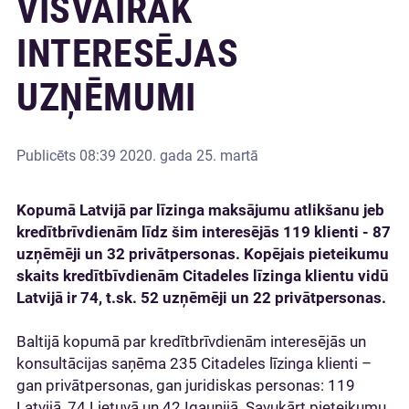
VISVAIRĀK
INTERESĒJAS
UZŅĒMUMI
Publicēts
08:39 2020. gada 25. martā
Kopumā Latvijā par līzinga maksājumu atlikšanu jeb
kredītbrīvdienām līdz šim interesējās 119 klienti - 87
uzņēmēji un 32 privātpersonas. Kopējais pieteikumu
skaits kredītbīvdienām Citadeles līzinga klientu vidū
Latvijā ir 74, t.sk. 52 uzņēmēji un 22 privātpersonas.
Baltijā kopumā par kredītbrīvdienām interesējās un
konsultācijas saņēma 235 Citadeles līzinga klienti –
gan privātpersonas, gan juridiskas personas: 119
Latvijā, 74 Lietuvā un 42 Igaunijā. Savukārt pieteikumu