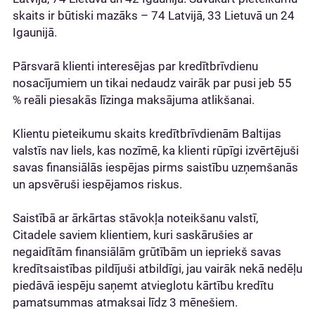
skaits ir būtiski mazāks – 74 Latvijā, 33 Lietuvā un 24
Igaunijā.
Pārsvarā klienti interesējas par kredītbrīvdienu
nosacījumiem un tikai nedaudz vairāk par pusi jeb 55
% reāli piesakās līzinga maksājuma atlikšanai.
Klientu pieteikumu skaits kredītbrīvdienām Baltijas
valstīs nav liels, kas nozīmē, ka klienti rūpīgi izvērtējuši
savas finansiālās iespējas pirms saistību uzņemšanās
un apsvēruši iespējamos riskus.
Saistībā ar ārkārtas stāvokļa noteikšanu valstī,
Citadele saviem klientiem, kuri saskārušies ar
negaidītām finansiālām grūtībām un iepriekš savas
kredītsaistības pildījuši atbildīgi, jau vairāk nekā nedēļu
piedāvā iespēju saņemt atvieglotu kārtību kredītu
pamatsummas atmaksai līdz 3 mēnešiem.