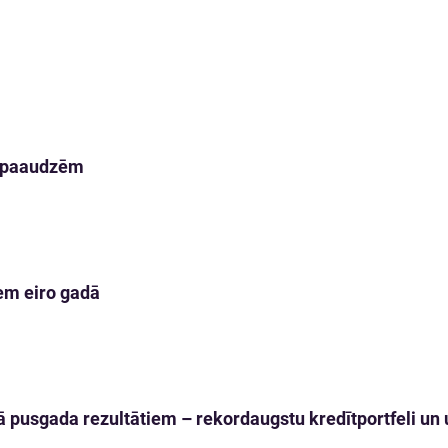
m paaudzēm
em eiro gadā
 pusgada rezultātiem – rekordaugstu kredītportfeli un u