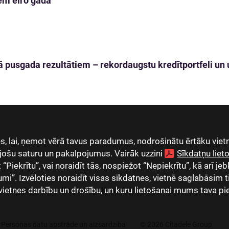
em eiro gadā
 pusgada rezultātiem – rekordaugstu kredītportfeli un u
, lai, ņemot vērā tavus paradumus, nodrošinātu ērtāku vietn
jošu saturu un pakalpojumus. Vairāk uzzini
Sīkdatņu lie
Piekrītu”, vai noraidīt tās, nospiežot “Nepiekrītu”, kā arī jeb
umi”. Izvēloties noraidīt visas sīkdatnes, vietnē saglabāsim 
vietnes darbību un drošību, un kuru lietošanai mums tava pi
as uzņēmumi
Karjera
Kontakti
Personas datu apstrāde un aizsardzība
© 2026 Citadele Group