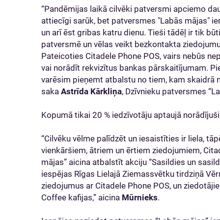
“Pandēmijas laikā cilvēki patversmi apciemo d
attiecīgi sarūk, bet patversmes "Labās mājas" i
un arī ēst gribas katru dienu. Tieši tādēļ ir tik būt
patversmē un vēlas veikt bezkontakta ziedojumu, to
Pateicoties Citadele Phone POS, vairs nebūs ne
vai norādīt rekvizītus bankas pārskaitījumam. 
varēsim pieņemt atbalstu no tiem, kam skaidrā n
saka
Astrīda Kārkliņa
, Dzīvnieku patversmes “La
Kopumā tikai 20 % iedzīvotāju aptaujā norādījuši,
“Cilvēku vēlme palīdzēt un iesaistīties ir liela, t
vienkāršiem, ātriem un ērtiem ziedojumiem, Cit
mājas” aicina atbalstīt akciju “Sasildies un sasil
iespējas Rīgas Lielajā Ziemassvētku tirdziņā V
ziedojumus ar Citadele Phone POS, un ziedotājie
Coffee kafijas,” aicina
Mūrnieks
.