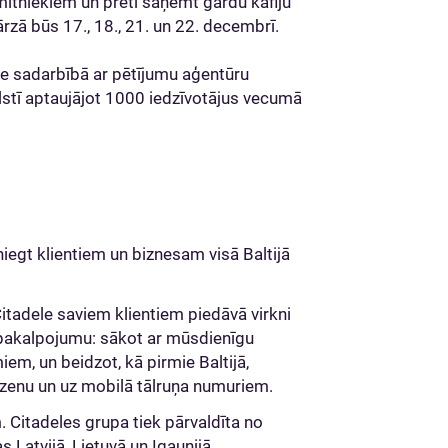
ītniekiem un pretī saņemt gardu kafiju
zā būs 17., 18., 21. un 22. decembrī.
le sadarbībā ar pētījumu aģentūru
alstī aptaujājot 1000 iedzīvotājus vecumā
niegt klientiem un biznesam visā Baltijā
tadele saviem klientiem piedāvā virkni
 pakalpojumu: sākot ar mūsdienīgu
em, un beidzot, kā pirmie Baltijā,
edzenu un uz mobilā tālruņa numuriem.
m. Citadeles grupa tiek pārvaldīta no
 Latvijā, Lietuvā un Igaunijā.