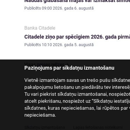
Naudas glabāšana mājās var izmaksāt simti
Publicēts
09:00 2026. gada 6. augustā
Banka Citadele
Citadele ziņo par spēcīgiem 2026. gada pirmā
Publicēts
10:10 2026. gada 5. augustā
Visas preses relīzes
Paziņojums par sīkdatņu izmantošanu
Vietnē izmantojam savas un trešo pušu sīkdatnes
pakalpojumu lietošanu un piedāvātu tev interesē
Tu vari piekrist sīkdatņu izmantošanai, nospiežot “
atcelt piekrišanu, nospiežot uz “Sīkdatņu iestatīj
sīkdatnes, kuras nepieciešamas, lai rūpētos par 
Par mums
Investoriem
Mediju telpa
Grup
nepieciešama.
Sīkdatņu izmantošana
Lapas lietošanas noteikumi