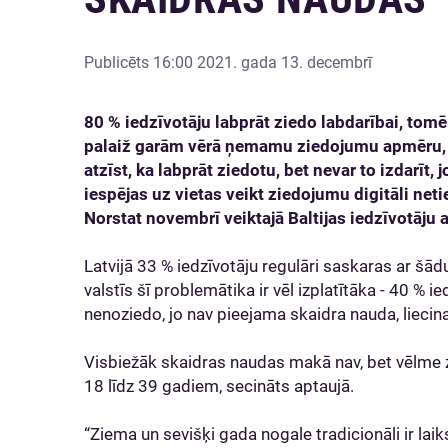
Publicēts
16:00 2021. gada 13. decembrī
80 % iedzīvotāju labprāt ziedo labdarībai, tomē
palaiž garām vērā ņemamu ziedojumu apmēru, jo 
atzīst, ka labprāt ziedotu, bet nevar to izdarīt
iespējas uz vietas veikt ziedojumu digitāli net
Norstat novembrī veiktajā Baltijas iedzīvotāju 
Latvijā 33 % iedzīvotāju regulāri saskaras ar šādu
valstīs šī problemātika ir vēl izplatītāka - 40 % i
nenoziedo, jo nav pieejama skaidra nauda, liecin
Visbiežāk skaidras naudas makā nav, bet vēlme z
18 līdz 39 gadiem, secināts aptaujā.
“Ziema un sevišķi gada nogale tradicionāli ir laik