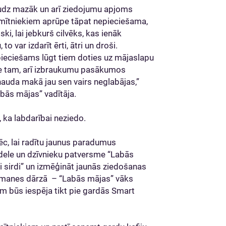
audz mazāk un arī ziedojumu apjoms
emītniekiem aprūpe tāpat nepieciešama,
iski, lai jebkurš cilvēks, kas ienāk
 var izdarīt ērti, ātri un droši.
pieciešams lūgt tiem doties uz mājaslapu
Pie tam, arī izbraukumu pasākumos
auda makā jau sen vairs neglabājas,”
bās mājas” vadītāja.
 ka labdarībai neziedo.
āpēc, lai radītu jaunus paradumus
adele un dzīvnieku patversme “Labās
di sirdi” un izmēģināt jaunās ziedošanas
ērmanes dārzā – “Labās mājas” vāks
m būs iespēja tikt pie gardās Smart