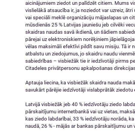
aicinājumiem ziedot un palīdzēt citiem. Mums vi
vislielākā atsaucība ir, ja noziedot var uzreiz, ātri 
vai speciāli meklē organizāciju mājaslapas un c
mūsdienās 25 % Latvijas jauniešu jeb cilvēki vec
skaidras naudas savā ikdienā, un šādiem sabie
pārejai uz elektroniskiem norēķiniem jāpielāgojas
vēlas maksimāli efektīvi pildīt savu misiju. Tā i
atbalstu un ziedojumus, jo skaidru naudu vienmēr
sabiedrības – visbiežāk tie ir iedzīvotāji pirms 
Citadeles privātpersonu apkalpošanas direkcijas
Aptauja liecina, ka visbiežāk skaidra nauda mak
savukārt pārējie iedzīvotāji vislabprātāk ziedotu 
Latvijā visbiežāk jeb 40 % iedzīvotāju ziedo labd
pārskaitījumu internetbankā vai uz vietas, maksāj
kas ziedo labdarībai, 33 % iedzīvotāju norāda, k
naudā, 26 % - mājās ar bankas pārskaitījumu un vē