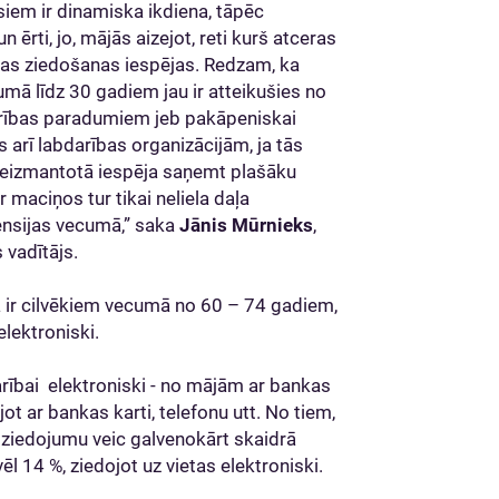
siem ir dinamiska ikdiena, tāpēc
un ērti, jo, mājās aizejot, reti kurš atceras
itas ziedošanas iespējas. Redzam, ka
umā līdz 30 gadiem jau ir atteikušies no
drības paradumiem jeb pakāpeniskai
 arī labdarības organizācijām, ja tās
r neizmantotā iespēja saņemt plašāku
 maciņos tur tikai neliela daļa
pensijas vecumā,” saka
Jānis Mūrnieks
,
 vadītājs.
ā ir cilvēkiem vecumā no 60 – 74 gadiem,
elektroniski.
arībai elektroniski - no mājām ar bankas
ot ar bankas karti, telefonu utt. No tiem,
a ziedojumu veic galvenokārt skaidrā
l 14 %, ziedojot uz vietas elektroniski.