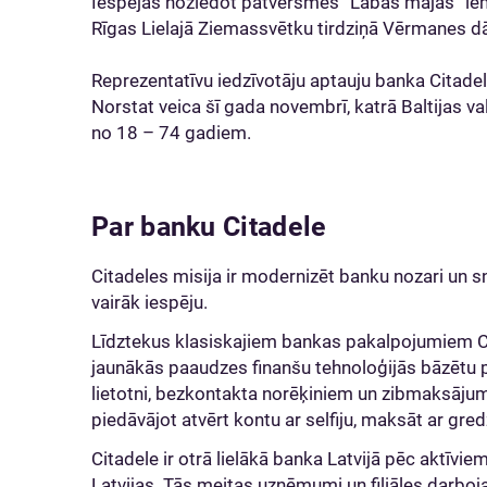
Iespējas noziedot patversmes “Labās mājas” iem
Rīgas Lielajā Ziemassvētku tirdziņā Vērmanes dār
Reprezentatīvu iedzīvotāju aptauju banka Citade
Norstat veica šī gada novembrī, katrā Baltijas v
no 18 – 74 gadiem.
Par banku Citadele
Citadeles misija ir modernizēt banku nozari un s
vairāk iespēju.
Līdztekus klasiskajiem bankas pakalpojumiem Ci
jaunākās paaudzes finanšu tehnoloģijās bāzētu
lietotni, bezkontakta norēķiniem un zibmaksājumi
piedāvājot atvērt kontu ar selfiju, maksāt ar gr
Citadele ir otrā lielākā banka Latvijā pēc aktīvie
Latvijas. Tās meitas uzņēmumi un filiāles darbojas