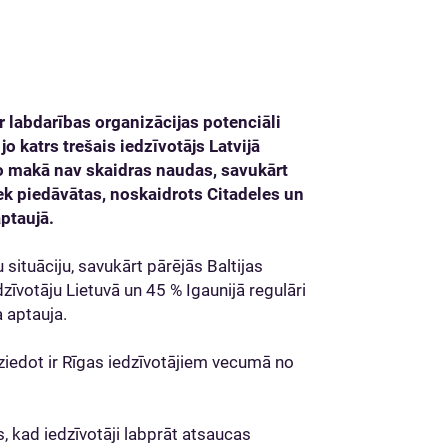
r labdarības organizācijas potenciāli
katrs trešais iedzīvotājs Latvijā
, jo makā nav skaidras naudas, savukārt
iek piedāvātas, noskaidrots Citadeles un
aptaujā.
 situāciju, savukārt pārējās Baltijas
edzīvotāju Lietuvā un 45 % Igaunijā regulāri
a aptauja.
iedot ir Rīgas iedzīvotājiem vecumā no
s, kad iedzīvotāji labprāt atsaucas