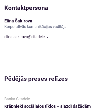
Kontaktpersona
Elīna Šakirova
Korporatīvās komunikācijas vadītāja
elina.sakirova@citadele.lv
Pēdējās preses relīzes
Banka Citadele
Krāpnieki sociālajos tīklos – slazdi dažādām