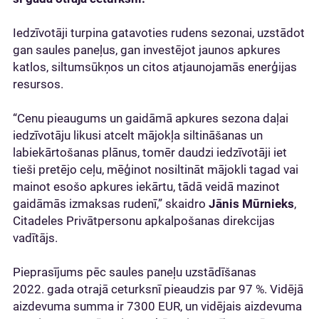
Iedzīvotāji turpina gatavoties rudens sezonai, uzstādot
gan saules paneļus, gan investējot jaunos apkures
katlos, siltumsūkņos un citos atjaunojamās enerģijas
resursos.
“Cenu pieaugums un gaidāmā apkures sezona daļai
iedzīvotāju likusi atcelt mājokļa siltināšanas un
labiekārtošanas plānus, tomēr daudzi iedzīvotāji iet
tieši pretējo ceļu, mēģinot nosiltināt mājokli tagad vai
mainot esošo apkures iekārtu, tādā veidā mazinot
gaidāmās izmaksas rudenī,” skaidro
Jānis Mūrnieks
,
Citadeles Privātpersonu apkalpošanas direkcijas
vadītājs.
Pieprasījums pēc saules paneļu uzstādīšanas
2022. gada otrajā ceturksnī pieaudzis par 97 %. Vidējā
aizdevuma summa ir 7300 EUR, un vidējais aizdevuma