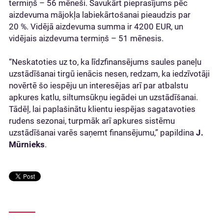
termiņš – 56 mēneši. Savukārt pieprasījums pēc
aizdevuma mājokļa labiekārtošanai pieaudzis par
20 %. Vidējā aizdevuma summa ir 4200 EUR, un
vidējais aizdevuma termiņš – 51 mēnesis.
“Neskatoties uz to, ka līdzfinansējums saules paneļu
uzstādīšanai tirgū ienācis nesen, redzam, ka iedzīvotāji
novērtē šo iespēju un interesējas arī par atbalstu
apkures katlu, siltumsūkņu iegādei un uzstādīšanai.
Tādēļ, lai paplašinātu klientu iespējas sagatavoties
rudens sezonai, turpmāk arī apkures sistēmu
uzstādīšanai varēs saņemt finansējumu,” papildina
J.
Mūrnieks
.