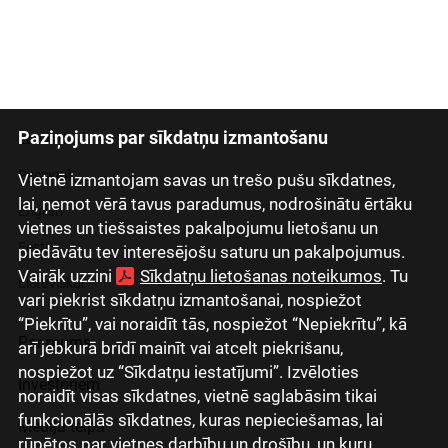
Paziņojums par sīkdatņu izmantošanu
Latviski
Русский
Vietnē izmantojam savas un trešo pušu sīkdatnes,
lai, ņemot vērā tavus paradumus, nodrošinātu ērtāku
English
vietnes un tiešsaistes pakalpojumu lietošanu un
Eesti
piedāvātu tev interesējošu saturu un pakalpojumus.
Vairāk uzzini
Sīkdatņu lietošanas noteikumos
. Tu
Lietuviškai
vari piekrist sīkdatņu izmantošanai, nospiežot
“Piekrītu”, vai noraidīt tās, nospiežot “Nepiekrītu”, kā
Par mums
arī jebkurā brīdī mainīt vai atcelt piekrišanu,
nospiežot uz “Sīkdatņu iestatījumi”. Izvēloties
Investoriem
noraidīt visas sīkdatnes, vietnē saglabāsim tikai
funkcionālās sīkdatnes, kuras nepieciešamas, lai
Mediju telpa
rūpētos par vietnes darbību un drošību, un kuru