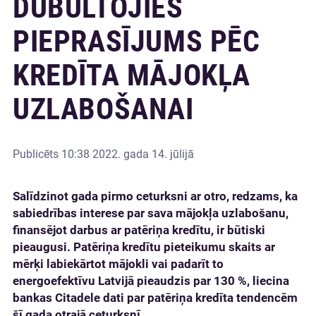
DUBULTOJIES
PIEPRASĪJUMS PĒC
KREDĪTA MĀJOKĻA
UZLABOŠANAI
Publicēts
10:38 2022. gada 14. jūlijā
Salīdzinot gada pirmo ceturksni ar otro, redzams, ka
sabiedrības interese par sava mājokļa uzlabošanu,
finansējot darbus ar patēriņa kredītu, ir būtiski
pieaugusi. Patēriņa kredītu pieteikumu skaits ar
mērķi labiekārtot mājokli vai padarīt to
energoefektīvu Latvijā pieaudzis par 130 %, liecina
bankas Citadele dati par patēriņa kredīta tendencēm
šī gada otrajā ceturksnī.