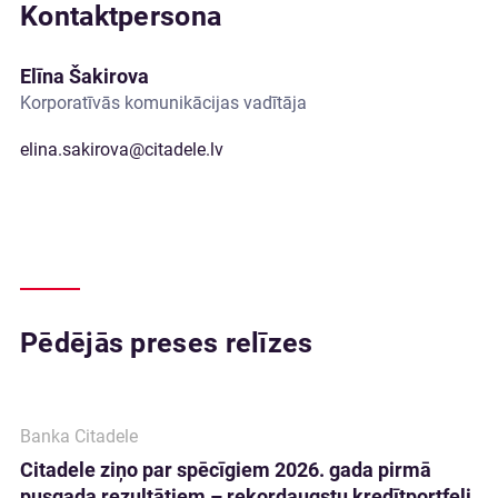
Kontaktpersona
Elīna Šakirova
Korporatīvās komunikācijas vadītāja
elina.sakirova@citadele.lv
Pēdējās preses relīzes
Banka Citadele
Citadele ziņo par spēcīgiem 2026. gada pirmā
pusgada rezultātiem – rekordaugstu kredītportfeli