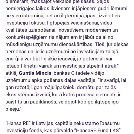
piemēram, maksājot veikalos pie kases. Šajos
nemierīgajos laikos ikvienam ir jāpieņem gudri lēmumi
ne vien īstermiņā, bet arī ilgtermiņā, īpaši, izvēloties
investīciju fokusu. Ilgtspējas veicināšanai, vides
kvalitātes uzlabošanai, inovatīviem, moderniem un
konkurētspējīgiem risinājumiem ir jābūt daļai no
mūsdienīgu uzņēmumu dienaskārtības. Tieši juridiskas
personas un lielie uzņēmumi no investīcijām zaļajā
enerģijā var būt lielākie ieguvēji, jo potenciāli var
ietaupīt krietni vairāk un investīcijas atpelnīt ātrāk,”
atklāj
Guntis Mincis
, bankas Citadele vidējo
uzņēmumu apkalpošanas daļas vadītājs. “Ir svarīgi, lai
gan ražotāji, gan māju īpašnieki domātu par zaļās
ekosistēmas izveidi, kurā katrs procesa elements ir
saistīts un papildinošs, veidojot kopīgo ilgtspējīgo
pieeju.”
“Hansa.RE” ir Latvijas kapitāla nekustamo īpašumu
investīciju fonds, kas pārvalda “HansaRE Fund I KS”