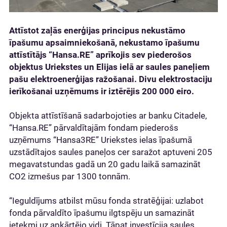
Attīstot zaļās enerģijas principus nekustāmo
īpašumu apsaimniekošanā, nekustamo īpašumu
attīstītājs “Hansa.RE” aprīkojis sev piederošos
objektus Uriekstes un Elijas ielā ar saules paneļiem
pašu elektroenerģijas ražošanai. Divu elektrostaciju
ierīkošanai uzņēmums ir iztērējis 200 000 eiro.
Objekta attīstīšanā sadarbojoties ar banku Citadele,
“Hansa.RE” pārvaldītajām fondam piederošs
uzņēmums “Hansa3RE” Uriekstes ielas īpašumā
uzstādītajos saules paneļos cer saražot aptuveni 205
megavatstundas gadā un 20 gadu laikā samazināt
CO2 izmešus par 1300 tonnām.
“Ieguldījums atbilst mūsu fonda stratēģijai: uzlabot
fonda pārvaldīto īpašumu ilgtspēju un samazināt
ietekmi uz apkārtējo vidi. Tāpat investīcija saules