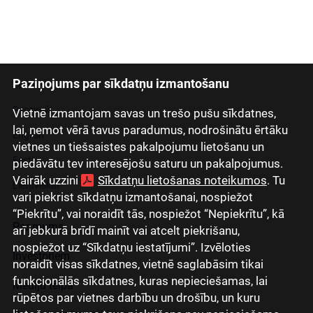
Paziņojums par sīkdatņu izmantošanu
Latviski
Русский
Vietnē izmantojam savas un trešo pušu sīkdatnes,
lai, ņemot vērā tavus paradumus, nodrošinātu ērtāku
English
vietnes un tiešsaistes pakalpojumu lietošanu un
Eesti
piedāvātu tev interesējošu saturu un pakalpojumus.
Vairāk uzzini
Sīkdatņu lietošanas noteikumos
. Tu
Lietuviškai
vari piekrist sīkdatņu izmantošanai, nospiežot
“Piekrītu”, vai noraidīt tās, nospiežot “Nepiekrītu”, kā
Par mums
arī jebkurā brīdī mainīt vai atcelt piekrišanu,
nospiežot uz “Sīkdatņu iestatījumi”. Izvēloties
Investoriem
noraidīt visas sīkdatnes, vietnē saglabāsim tikai
funkcionālās sīkdatnes, kuras nepieciešamas, lai
Mediju telpa
rūpētos par vietnes darbību un drošību, un kuru