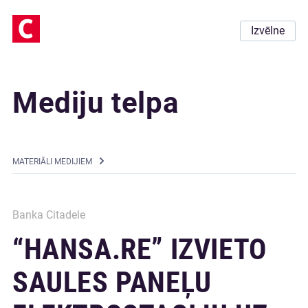
Izvēlne
Mediju telpa
MATERIĀLI MEDIJIEM
Banka Citadele
“HANSA.RE” IZVIETO
SAULES PANEĻU