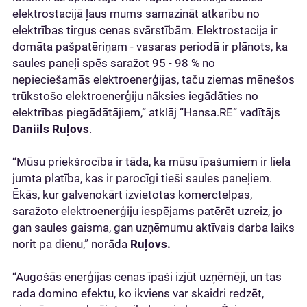
elektrostacijā ļaus mums samazināt atkarību no
elektrības tirgus cenas svārstībām. Elektrostacija ir
domāta pašpatēriņam - vasaras periodā ir plānots, ka
saules paneļi spēs saražot 95 - 98 % no
nepieciešamās elektroenerģijas, taču ziemas mēnešos
trūkstošo elektroenerģiju nāksies iegādāties no
elektrības piegādātājiem,” atklāj “Hansa.RE” vadītājs
Daniils Ruļovs
.
“Mūsu priekšrocība ir tāda, ka mūsu īpašumiem ir liela
jumta platība, kas ir parocīgi tieši saules paneļiem.
Ēkās, kur galvenokārt izvietotas komerctelpas,
saražoto elektroenerģiju iespējams patērēt uzreiz, jo
gan saules gaisma, gan uzņēmumu aktīvais darba laiks
norit pa dienu,” norāda
Ruļovs.
“Augošās enerģijas cenas īpaši izjūt uzņēmēji, un tas
rada domino efektu, ko ikviens var skaidri redzēt,