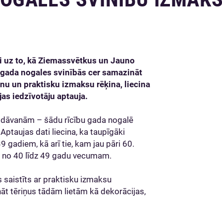
mi uz to, kā Ziemassvētkus un Jauno
js gada nogales svinībās cer samazināt
nu un praktisku izmaksu rēķina, liecina
as iedzīvotāju aptauja.
uz dāvanām – šādu rīcību gada nogalē
Aptaujas dati liecina, ka taupīgāki
9 gadiem, kā arī tie, kam jau pāri 60.
 no 40 līdz 49 gadu vecumam.
 saistīts ar praktisku izmaksu
t tēriņus tādām lietām kā dekorācijas,