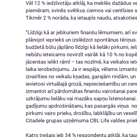
Vēl 12 % iedzīvotāju atklāj, ka meklēs dažādus 
piemēram, svinēs svētkus ciemos vai centīsies sa
Tikmēr 2 % norāda, ka ietaupīs naudu, atsakotie
“Līdzīgi kā ar jebkuriem finanšu lēmumiem, arī sv
plānojot iepriekš un izslēdzot spontānus tēriņ
budžetā būtu jāplāno līdzīgi kā lielāki pirkumi, 
nebūtu ieteicams novirzīt vairāk kā 10 % no ko
jācenšas ielikt rāmī – tas nozīmē, ka veikalos ie
laika ierobežojumu. Ja ir iespēja, vēlams izmant
izvairīties no veikalu kņadas, garajām rindām, u
ievietosi virtuālajā grozā, nepieciešamību un ce
izmantot arī pārdomātas finanšu vairošanai par
uzkrājumu lielāku vai mazāku sapņu īstenošanai
gadījumu apdrošināšanu, kas pasargās viņus n
pirkumi vairo prieku, drošību, labklājību un vesel
Citadele grupas uzņēmuma CBL Life valdes prie
Katrs trešais jeb 34 % respondentu atklāj, ka ta