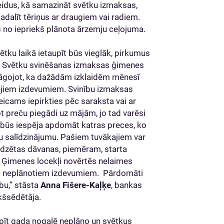
veidus, kā samazināt svētku izmaksas,
dalīt tēriņus ar draugiem vai radiem.
s no iepriekš plānota ārzemju ceļojuma.
ētku laikā ietaupīt būs vieglāk, pirkumus
us. Svētku svinēšanas izmaksas ģimenes
ielāgojot, ka dažādām izklaidēm mēnesī
pējiem izdevumiem. Svinību izmaksas
teicams iepirkties pēc saraksta vai ar
ot preču piegādi uz mājām, jo tad varēsi
n būs iespēja apdomāt katras preces, ko
nu salīdzinājumu. Pašiem tuvākajiem var
edzētas dāvanas, piemēram, starta
. Ģimenes locekļi novērtēs nelaimes
o neplānotiem izdevumiem. Pārdomāti
ību,” stāsta
Anna Fišere-Kaļķe
, bankas
kšsēdētāja.
upīt gada nogalē neplāno un svētkus