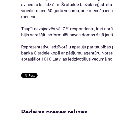
svinēs tā kā līdz šim. Šī atbilde biežāk reģistrē
vīriešiem pēc 60 gadu vecuma, ar ikmēneša ien
mēnesī.
Taupīt nevajadzēs vēl 7 % respondentu, kuri norā
bijis sarežģīti noformulēt savas domas šajā jau
Reprezentatīvu iedzīvotāju aptauju par taupīb
banka Citadele kopā ar pētījumu aģentūru Norst
aptaujājot 1010 Latvijas iedzīvotājus vecumā n
Pēdējās preses relīzes