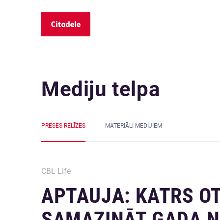
Mediju telpa
PRESES RELĪZES
MATERIĀLI MEDIJIEM
CBL Life
APTAUJA: KATRS OT
SAMAZINĀT GADA N