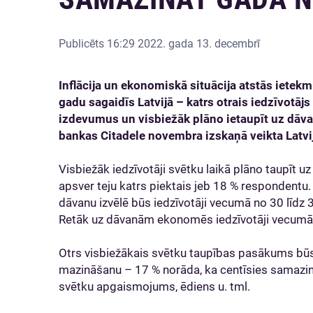
Publicēts
16:29 2022. gada 13. decembrī
Inflācija un ekonomiskā situācija atstās ietek
gadu sagaidīs Latvijā – katrs otrais iedzīvotā
izdevumus un visbiežāk plāno ietaupīt uz dāva
bankas Citadele novembra izskaņā veikta Latvij
Visbiežāk iedzīvotāji svētku laikā plāno taupīt 
apsver teju katrs piektais jeb 18 % respondentu. 
dāvanu izvēlē būs iedzīvotāji vecumā no 30 līdz 3
Retāk uz dāvanām ekonomēs iedzīvotāji vecumā
Otrs visbiežākais svētku taupības pasākums būs
mazināšanu – 17 % norāda, ka centīsies samazinā
svētku apgaismojums, ēdiens u. tml.