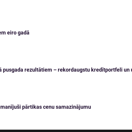
em eiro gadā
 pusgada rezultātiem – rekordaugstu kredītportfeli un u
 pamanījuši pārtikas cenu samazinājumu