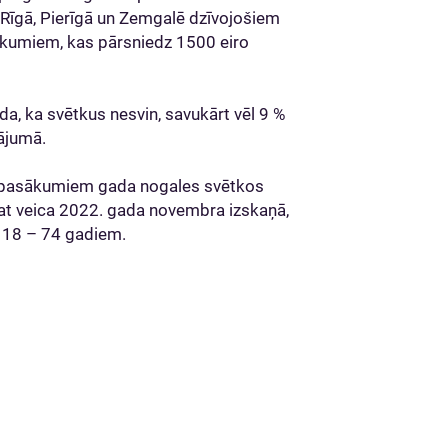
ta Rīgā, Pierīgā un Zemgalē dzīvojošiem
ākumiem, kas pārsniedz 1500 eiro
da, ka svētkus nesvin, savukārt vēl 9 %
tājumā.
as pasākumiem gada nogales svētkos
at veica 2022. gada novembra izskaņā,
o 18 – 74 gadiem.