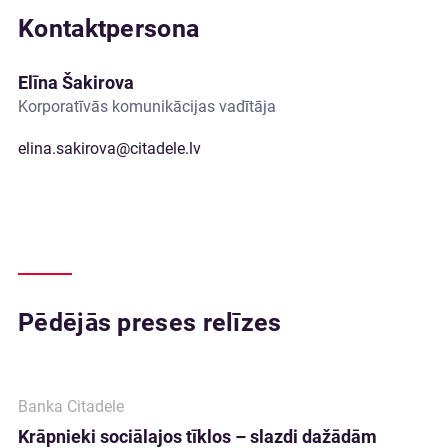
Kontaktpersona
Elīna Šakirova
Korporatīvās komunikācijas vadītāja
elina.sakirova@citadele.lv
Pēdējās preses relīzes
Banka Citadele
Krāpnieki sociālajos tīklos – slazdi dažādām