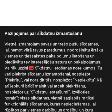
Paziņojums par sīkdatņu izmantošanu
Latviski
Русский
Vietnē izmantojam savas un trešo pušu sīkdatnes,
lai, ņemot vērā tavus paradumus, nodrošinātu ērtāku
English
vietnes un tiešsaistes pakalpojumu lietošanu un
Eesti
piedāvātu tev interesējošu saturu un pakalpojumus.
Vairāk uzzini
Sīkdatņu lietošanas noteikumos
. Tu
Lietuviškai
vari piekrist sīkdatņu izmantošanai, nospiežot
“Piekrītu”, vai noraidīt tās, nospiežot “Nepiekrītu”, kā
Par mums
arī jebkurā brīdī mainīt vai atcelt piekrišanu,
nospiežot uz “Sīkdatņu iestatījumi”. Izvēloties
Investoriem
noraidīt visas sīkdatnes, vietnē saglabāsim tikai
funkcionālās sīkdatnes, kuras nepieciešamas, lai
Mediju telpa
rūpētos par vietnes darbību un drošību, un kuru