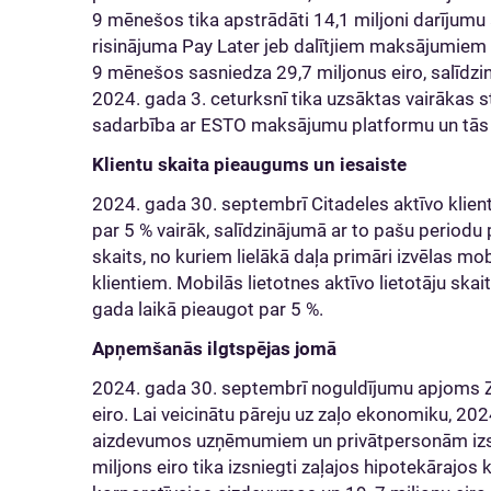
9 mēnešos tika apstrādāti 14,1 miljoni darījumu a
risinājuma Pay Later jeb dalītjiem maksājumie
9 mēnešos sasniedza 29,7 miljonus eiro, salīdzi
2024. gada 3. ceturksnī tika uzsāktas vairākas st
sadarbība ar ESTO maksājumu platformu un tās t
Klientu skaita pieaugums un iesaiste
2024. gada 30. septembrī Citadeles aktīvo klient
par 5 % vairāk, salīdzinājumā ar to pašu periodu p
skaits, no kuriem lielākā daļa primāri izvēlas mob
klientiem. Mobilās lietotnes aktīvo lietotāju ska
gada laikā pieaugot par 5 %.
Apņemšanās ilgtspējas jomā
2024. gada 30. septembrī noguldījumu apjoms Z
eiro. Lai veicinātu pāreju uz zaļo ekonomiku, 2
aizdevumos uzņēmumiem un privātpersonām izsnie
miljons eiro tika izsniegti zaļajos hipotekārajos k