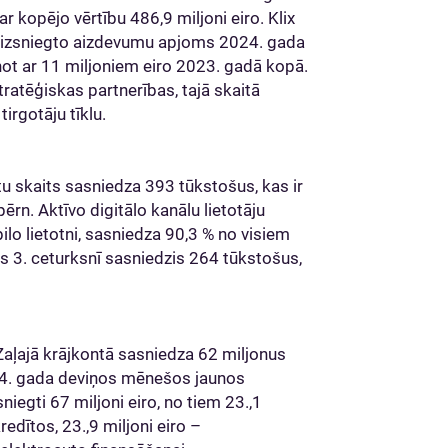
r kopējo vērtību 486,9 miljoni eiro. Klix
m izsniegto aizdevumu apjoms 2024. gada
not ar 11 miljoniem eiro 2023. gadā kopā.
ratēģiskas partnerības, tajā skaitā
irgotāju tīklu.
u skaits sasniedza 393 tūkstošus, kas ir
ērn. Aktīvo digitālo kanālu lietotāju
ilo lietotni, sasniedza 90,3 % no visiem
its 3. ceturksnī sasniedzis 264 tūkstošus,
aļajā krājkontā sasniedza 62 miljonus
024. gada deviņos mēnešos jaunos
gti 67 miljoni eiro, no tiem 23.,1
redītos, 23.,9 miljoni eiro –