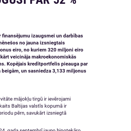
ar finansējumu izaugsmei un darbības
mēnešos no jauna izsniegtais
onus eiro, no kuriem 320 miljoni eiro
nokārt veicināja makroekonomiskās
s. Kopējais kredītportfelis pieauga par
a beigām, un sasniedza 3,133 miljonus
tāte mājokļu tirgū ir ievērojami
aits Baltijas valstīs kopumā ir
periodu pērn, savukārt izsniegtā
 2024. gada septembrī jauno hipotekāro