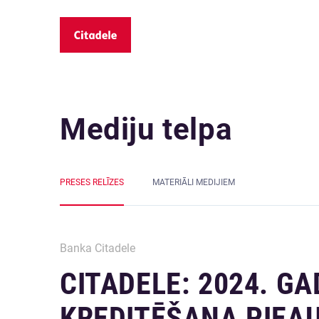
Mediju telpa
PRESES RELĪZES
MATERIĀLI MEDIJIEM
Banka Citadele
CITADELE: 2024. G
KREDITĒŠANA PIEAU