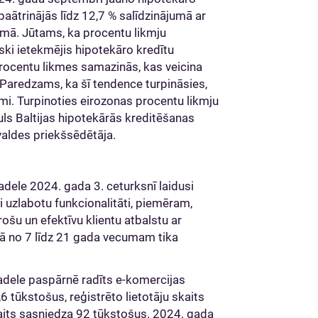
aātrinājās līdz 12,7 % salīdzinājumā ar
umā. Jūtams, ka procentu likmju
ski ietekmējis hipotekāro kredītu
procentu likmes samazinās, kas veicina
Paredzams, ka šī tendence turpināsies,
i. Turpinoties eirozonas procentu likmju
s Baltijas hipotekārās kreditēšanas
valdes priekšsēdētāja.
itadele 2024. gada 3. ceturksnī laidusi
mi uzlabotu funkcionalitāti, piemēram,
rošu un efektīvu klientu atbalstu ar
umā no 7 līdz 21 gada vecumam tika
tadele paspārnē radīts e-komercijas
6 tūkstošus, reģistrēto lietotāju skaits
kaits sasniedza 92 tūkstošus. 2024. gada