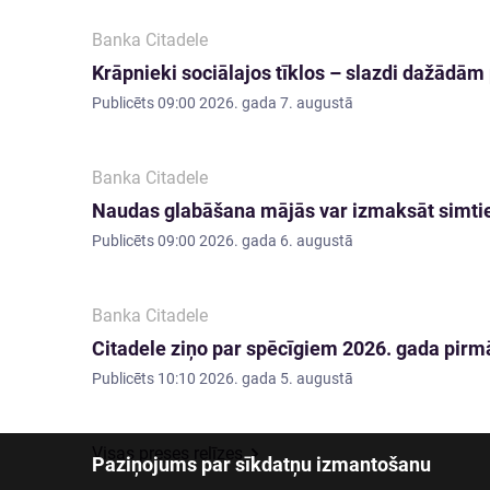
Banka Citadele
Krāpnieki sociālajos tīklos – slazdi dažādā
Publicēts
09:00 2026. gada 7. augustā
Banka Citadele
Naudas glabāšana mājās var izmaksāt simti
Publicēts
09:00 2026. gada 6. augustā
Banka Citadele
Citadele ziņo par spēcīgiem 2026. gada pirmā
Publicēts
10:10 2026. gada 5. augustā
Visas preses relīzes
Paziņojums par sīkdatņu izmantošanu