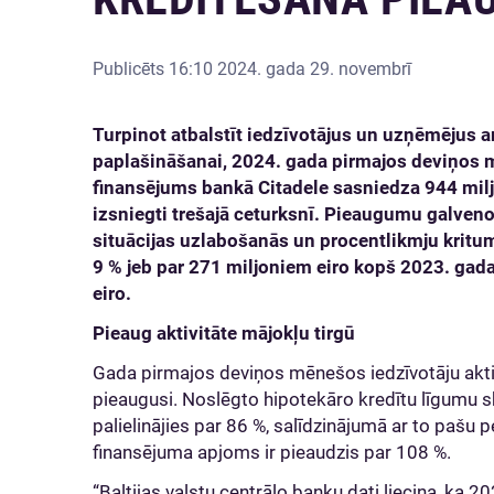
Publicēts
16:10 2024. gada 29. novembrī
Turpinot atbalstīt iedzīvotājus un uzņēmējus 
paplašināšanai, 2024. gada pirmajos deviņos 
finansējums bankā Citadele sasniedza 944 milj
izsniegti trešajā ceturksnī. Pieaugumu galve
situācijas uzlabošanās un procentlikmju kritum
9 % jeb par 271 miljoniem eiro kopš 2023. gad
eiro.
Pieaug aktivitāte mājokļu tirgū
Gada pirmajos deviņos mēnešos iedzīvotāju aktivi
pieaugusi. Noslēgto hipotekāro kredītu līgumu sk
palielinājies par 86 %, salīdzinājumā ar to pašu 
finansējuma apjoms ir pieaudzis par 108 %.
“Baltijas valstu centrālo banku dati liecina, ka