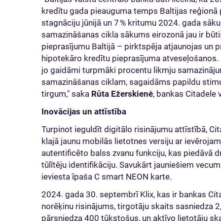
kredītu gada pieauguma temps Baltijas reģionā p
stagnāciju jūnijā un 7 % kritumu 2024. gada sāk
samazināšanas cikla sākums eirozonā jau ir būti
pieprasījumu Baltijā – pirktspēja atjaunojas un 
hipotekāro kredītu pieprasījuma atveseļošanos. 
jo gaidāmi turpmāki procentu likmju samazinājum
samazināšanas ciklam, sagaidāms papildu stimul
tirgum," saka
Rūta Ežerskienė
, bankas Citadele 
Inovācijas un attīstība
Turpinot ieguldīt digitālo risinājumu attīstībā, C
klajā jaunu mobilās lietotnes versiju ar ievēroja
autentificēto balss zvanu funkciju, kas piedāvā d
tūlītēju identifikāciju. Savukārt jauniešiem vec
ieviesta īpaša C smart NEON karte.
2024. gada 30. septembrī Klix, kas ir bankas Ci
norēķinu risinājums, tirgotāju skaits sasniedza 2,
pārsniedza 400 tūkstošus, un aktīvo lietotāju s