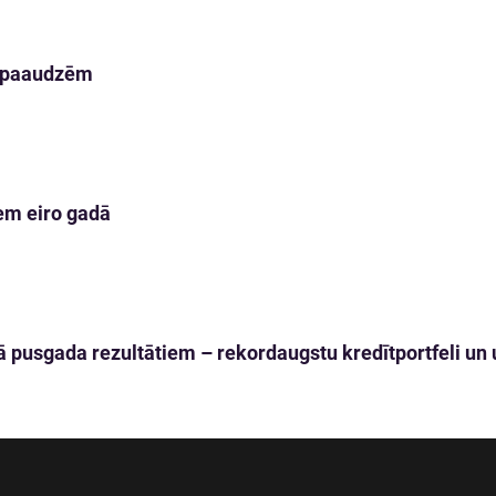
m paaudzēm
em eiro gadā
 pusgada rezultātiem – rekordaugstu kredītportfeli un u