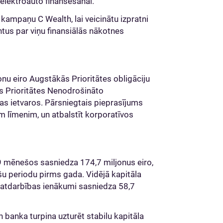
 elektroauto finansēšanai.
 kampaņu C Wealth, lai veicinātu izpratni
ntus par viņu finansiālās nākotnes
onu eiro Augstākās Prioritātes obligāciju
s Prioritātes Nenodrošināto
s ietvaros. Pārsniegtais pieprasījums
m līmenim, un atbalstīt korporatīvos
 mēnešos sasniedza 174,7 miljonus eiro,
ašu periodu pirms gada. Vidējā kapitāla
matdarbības ienākumi sasniedza 58,7
n banka turpina uzturēt stabilu kapitāla