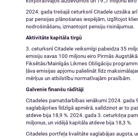
korporatīvajos aizdevumos un 19.,7 miljonu eiro
2024. gada trešajā ceturksnī Citadele uzsāka arī
par pensijas plānošanas iespējām, izglītojot klie
nodrošināšanu, izmantojot pensiju risinājumus.
Aktivitāte kapitāla tirgū
3. ceturksnī Citadele veiksmīgi pabeidza 35 milj
emisiju savas 100 miljonu eiro Pirmās Augstākā
Fiksētās/Mainīgās Likmes Obligāciju programma
ļāva emisijas apjomu palielināt līdz maksimālaja
mērķus un atbilstību normatīvajām prasībām.
Galvenie finanšu rādītāji
Citadeles pamatdarbības ienākumi 2024. gada 9
saglabājoties līdzīgā apmērā, salīdzinot ar to p
atdeve bija 18,9 %. 2024. gada 3. ceturkšņa pa
miljonus, un vidējā kapitāla atdeve bija 18,3 %.
Citadeles portfeļa kvalitāte saglabājas augsta, u