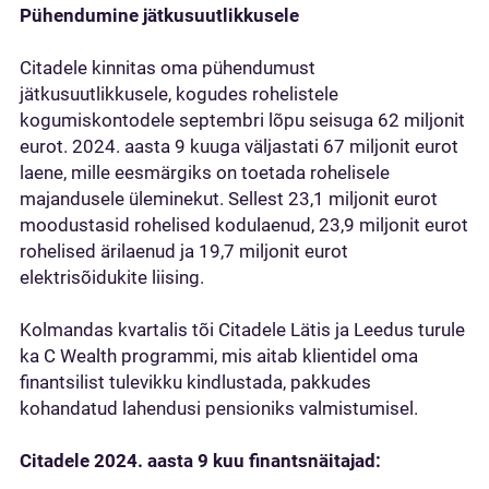
Pühendumine jätkusuutlikkusele
Citadele kinnitas oma pühendumust
jätkusuutlikkusele, kogudes rohelistele
kogumiskontodele septembri lõpu seisuga 62 miljonit
eurot. 2024. aasta 9 kuuga väljastati 67 miljonit eurot
laene, mille eesmärgiks on toetada rohelisele
majandusele üleminekut. Sellest 23,1 miljonit eurot
moodustasid rohelised kodulaenud, 23,9 miljonit eurot
rohelised ärilaenud ja 19,7 miljonit eurot
elektrisõidukite liising.
Kolmandas kvartalis tõi Citadele Lätis ja Leedus turule
ka C Wealth programmi, mis aitab klientidel oma
finantsilist tulevikku kindlustada, pakkudes
kohandatud lahendusi pensioniks valmistumisel.
Citadele 2024. aasta 9 kuu finantsnäitajad: