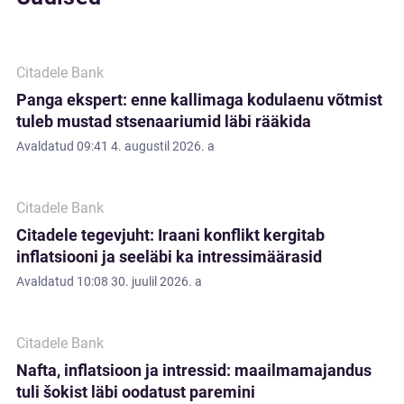
Citadele Bank
Panga ekspert: enne kallimaga kodulaenu võtmist
tuleb mustad stsenaariumid läbi rääkida
Avaldatud
09:41 4. augustil 2026. a
Citadele Bank
Citadele tegevjuht: Iraani konflikt kergitab
inflatsiooni ja seeläbi ka intressimäärasid
Avaldatud
10:08 30. juulil 2026. a
Citadele Bank
Nafta, inflatsioon ja intressid: maailmamajandus
tuli šokist läbi oodatust paremini