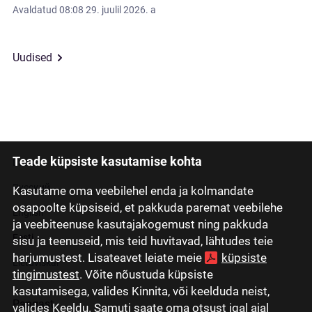
Avaldatud
08:08 29. juulil 2026. a
Uudised
Teade küpsiste kasutamise kohta
Latviski
Русский
Kasutame oma veebilehel enda ja kolmandate
osapoolte küpsiseid, et pakkuda paremat veebilehe
English
ja veebiteenuse kasutajakogemust ning pakkuda
Eesti
sisu ja teenuseid, mis teid huvitavad, lähtudes teie
harjumustest. Lisateavet leiate meie
küpsiste
Lietuviškai
tingimustest
. Võite nõustuda küpsiste
kasutamisega, valides Kinnita, või keelduda neist,
Pangast
valides Keeldu. Samuti saate oma otsust igal ajal