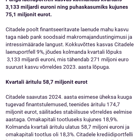
3,133 miljardi euroni ning puhaskasumiks kujunes
75,1 miljonit eurot.
Citadele poolt finantseeritavate laenude mahu kasvu
taga näeb pank soodsaid makromajandustingimusi ja
intressimäärade langust. Kokkuvõttes kasvas Citadele
laenuportfell 9%, jõudes kolmanda kvartali lõpuks
3,133 miljardi euroni, mis tähendab 271 miljoni euro
suurust kasvu võrreldes 2023. aasta lõpuga.
Kvartali äritulu 58,7 miljonit eurot
Citadele saavutas 2024. aasta esimese üheksa kuuga
tugevad finantstulemused, teenides äritulu 174,7
miljonit eurot, säilitades stabiilsuse võrreldes eelmise
aastaga. Omakapitali tootluseks kujunes 18,9%.
Kolmanda kvartali äritulu ulatus 58,7 miljoni euroni ja
omakapitali tootlus oli 18,3%. Citadele krediidiportfelli