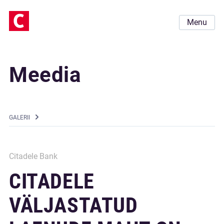
Menu
Meedia
GALERII
Citadele Bank
CITADELE
VÄLJASTATUD