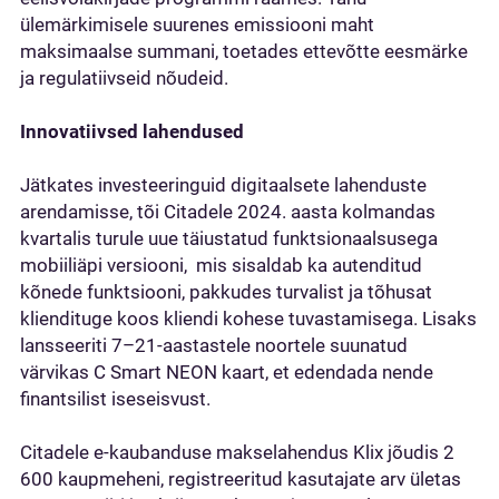
ülemärkimisele suurenes emissiooni maht
maksimaalse summani, toetades ettevõtte eesmärke
ja regulatiivseid nõudeid.
Innovatiivsed lahendused
Jätkates investeeringuid digitaalsete lahenduste
arendamisse, tõi Citadele 2024. aasta kolmandas
kvartalis turule uue täiustatud funktsionaalsusega
mobiiliäpi versiooni, mis sisaldab ka autenditud
kõnede funktsiooni, pakkudes turvalist ja tõhusat
kliendituge koos kliendi kohese tuvastamisega. Lisaks
lansseeriti 7–21-aastastele noortele suunatud
värvikas C Smart NEON kaart, et edendada nende
finantsilist iseseisvust.
Citadele e-kaubanduse makselahendus Klix jõudis 2
600 kaupmeheni, registreeritud kasutajate arv ületas