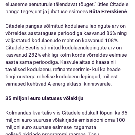
eluasemelaenuturule täiendavat tõuget,“ ütles Citadele
panga tegevjuht ja juhatuse esimees
Rūta Ežerskienė
.
Citadele pangas sõlmitud kodulaenu lepingute arv on
võrreldes aastataguse perioodiga kasvanud 86% ning
väljastatud kodulaenude maht on kasvanud 108%.
Citadele Eestis sõlmitud kodulaenulepingute arv on
kasvanud 282% ehk ligi kolm korda võrreldes eelmise
aasta sama perioodiga. Kasvule aitasid kaasa nii
tavalised kodulaenu, refinantseerimis- kui ka heade
tingimustega rohelise kodulaenu lepingud, millest
viimased kehtivad A-energiaklassi kinnisvarale.
35 miljoni euro ulatuses võlakirju
Kolmandas kvartalis viis Citadele edukalt lõpuni ka 35
miljoni euro suuruse võlakirjade emissiooni oma 100
miljoni euro suuruse esimese tagamata
eelisvõlakirjade programmi raames. Tänu