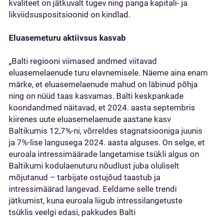
kvaliteet on jätkuvalt tugev ning panga kapitali- ja
likviidsuspositsioonid on kindlad.
Eluasemeturu aktiivsus kasvab
„Balti regiooni viimased andmed viitavad
eluasemelaenude turu elavnemisele. Näeme aina enam
märke, et eluasemelaenude mahud on läbinud põhja
ning on nüüd taas kasvamas. Balti keskpankade
koondandmed näitavad, et 2024. aasta septembris
kiirenes uute eluasemelaenude aastane kasv
Baltikumis 12,7%-ni, võrreldes stagnatsiooniga juunis
ja 7%-lise langusega 2024. aasta alguses. On selge, et
euroala intressimäärade langetamise tsükli algus on
Baltikumi kodulaenuturu nõudlust juba oluliselt
mõjutanud – tarbijate ostujõud taastub ja
intressimäärad langevad. Eeldame selle trendi
jätkumist, kuna euroala liigub intressilangetuste
tsüklis veelgi edasi, pakkudes Balti