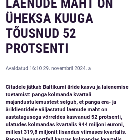
LAENUDE MAHT ON
ÜHEKSA KUUGA
TÕUSNUD 52
PROTSENTI
Avaldatud
16:10 29. novembril 2024. a
Citadele jätkab Baltikumi äride kasvu ja laienemise
toetamist: panga kolmanda kvartali
majandustulemustest selgub, et panga era- ja
äriklientidele väljastatud laenude maht on
aastatagusega võrreldes kasvanud 52 protsenti,
ulatudes kolmandas kvartalis 944 miljoni euroni,
millest 319,8 miljonit lisandus viimases kvartalis.
Panga laenuportfell kasvas kolmandas kvartalis