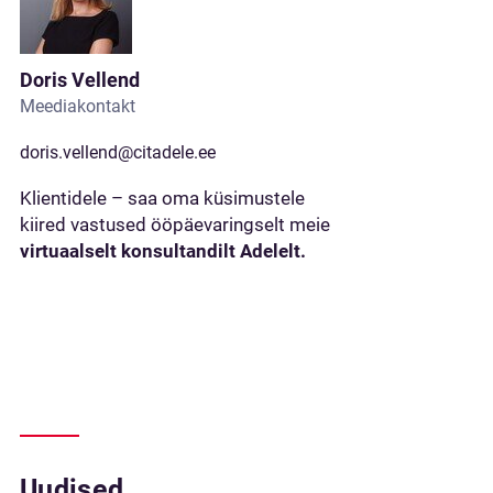
Doris Vellend
Meediakontakt
doris.vellend@citadele.ee
Klientidele – saa oma küsimustele
kiired vastused ööpäevaringselt meie
virtuaalselt konsultandilt Adelelt.
Uudised