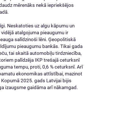
nedaudz mērenāks nekā iepriekšējos
adā.
dzīgi. Neskatoties uz algu kāpumu un
vidējā atalgojuma pieaugumu ir
eauga salīdzinoši lēni. Ģeopolitiskā
guldījumu pieaugumu bankās. Tikai gada
ču, tai skaitā automobiļu tirdzniecība,
oriem palīdzēja IKP trešajā ceturksnī
uma tempu, proti, 0,6 % ceturksnī. Arī
 pamatu ekonomikas attīstībai, mazinot
opumā 2025. gads Latvijai bijis
ga izaugsme gaidāma arī nākamgad.