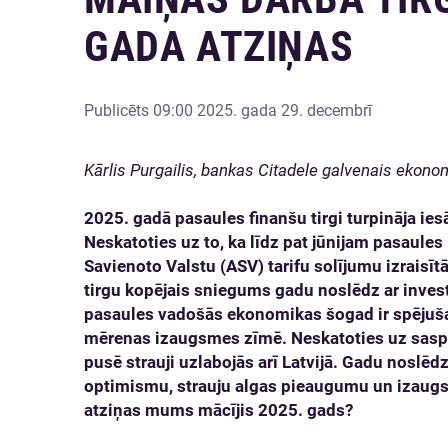
GADA ATZIŅAS
Publicēts
09:00 2025. gada 29. decembrī
Kārlis Purgailis, bankas Citadele galvenais ekono
2025. gadā pasaules finanšu tirgi turpināja ie
Neskatoties uz to, ka līdz pat jūnijam pasaules
Savienoto Valstu (ASV) tarifu solījumu izraisīt
tirgu kopējais sniegums gadu noslēdz ar invest
pasaules vadošās ekonomikas šogad ir spējuša
mērenas izaugsmes zīmē. Neskatoties uz saspr
pusē strauji uzlabojās arī Latvijā. Gadu nosl
optimismu, strauju algas pieaugumu un izaugs
atziņas mums mācījis 2025. gads?