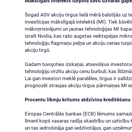
Mākslīgais intelekts turpina savu uzvaras gāji
Šogad ASV akciju tirgus lielā mērā balstījās uz 
investīcijas mākslīgajā intelektā (MI). Tiek būvēti 
mākoņrisinājumi un jaunas tehnoloģijas MI kap
izcelt Nvidia, kas ražo augstas veiktspējas mik
tehnoloģiju flagmaņu peļņa un akciju cenas turpi
akciju tirgū.
Gadam tuvojoties izskaņai, atsevišķus investor
tehnoloģiju virzītu akciju cenu burbuli, kas līd
Lai gan investori meklē paralēles, tirgus ir salīd
prognozēt straujas akciju tirgus pārmaiņas MI i
Procentu likmju kritums atdzīvina kreditēšanu
Eiropas Centrālās bankas (ECB) lēmums samazināt
līmenī kopš vasaras radīja skaidrību un uzticību
un tas iedrošināja gan iedzīvotājus, gan uzņēmum