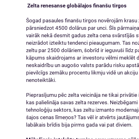
Zelta renesanse globālajos finanšu tirgos
Šogad pasaules finanšu tirgos novērojām krasu 
pārsniedzot 4500 dolārus par unci. Šīs pārmaiņas
vairāk nekā desmit gadus zelta cena svārstījās 
neizrādot izteiktu tendenci pieaugumam. Tas noz
zeltu par 2500 dolāriem, šobrīd ir ieguvuši līdz 
kāpums skaidrojams ar investoru vēlmi meklēt 
neskaidrību un augošo valsts parādu risku apstāk
pievilcīgs zemāku procentu likmju vidē un akcij
nenoteiktāki.
Pieprasījumu pēc zelta veicināja ne tikai privātie 
kas palielināja savas zelta rezerves. Neizbēgami 
tehnoloģiju sektors, kas zeltu izmanto modernajā
šajos cenas līmeņos? Tas vēl ir atvērts jautājums, 
labākais brīdis bija pirms gada vai pat diviem.