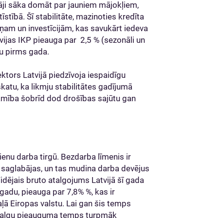
tāji sāka domāt par jauniem mājokļiem,
tībā. Šī stabilitāte, mazinoties kredīta
ņam un investīcijām, kas savukārt iedeva
vijas IKP pieauga par 2,5 % (sezonāli un
du pirms gada.
tors Latvijā piedzīvoja iespaidīgu
atu, ka likmju stabilitātes gadījumā
amība šobrīd dod drošības sajūtu gan
ienu darba tirgū. Bezdarba līmenis ir
 saglabājas, un tas mudina darba devējus
idējais bruto atalgojums Latvijā šī gada
 gadu, pieauga par 7,8% %, kas ir
ļā Eiropas valstu. Lai gan šis temps
a algu pieauguma temps turpmāk