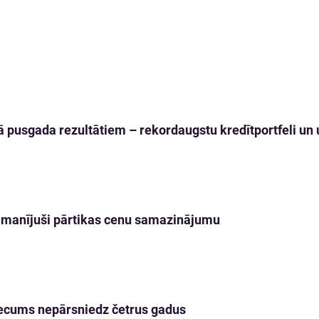
 pusgada rezultātiem – rekordaugstu kredītportfeli un u
 pamanījuši pārtikas cenu samazinājumu
s vecums nepārsniedz četrus gadus