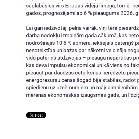
saglabāsies virs Eiropas vidējā līmeņa, tomēr 
gados, prognozējami ap 6 % pieaugums 2026. g
Lai gan iedzīvotāji pelna vairāk, viņi tērē piesar
darba nodokļu izmaiņām gada sākumā, kas neto 
nodrošinājis 10,5 % apmērā, iekšējais patēriņš pi
nenoteiktība un bažas par nākotni veicināja no
vidū patēriņš atdzīvojās – pieauga nepārtikas pre
kas deva impulsu ekonomikai un kā viens no fakt
pieaugt par daudzus ceturkšņus neredzētu pieaug
energoresursu cenas šogad bija stabilas, radot
spiedienu uz uzņēmumiem un mājsaimniecībām. K
mērenas ekonomiskās izaugsmes gads, un līdzī