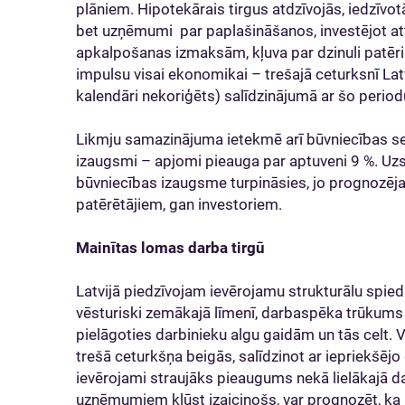
plāniem. Hipotekārais tirgus atdzīvojās, iedzīvo
bet uzņēmumi par paplašināšanos, investējot attīs
apkalpošanas izmaksām, kļuva par dzinuli patēri
impulsu visai ekonomikai – trešajā ceturksnī Lat
kalendāri nekoriģēts) salīdzinājumā ar šo perio
Likmju samazinājuma ietekmē arī būvniecības sek
izaugsmi – apjomi pieauga par aptuveni 9 %. Uzsk
būvniecības izaugsme turpināsies, jo prognozēj
patērētājiem, gan investoriem.
Mainītas lomas darba tirgū
Latvijā piedzīvojam ievērojamu strukturālu spied
vēsturiski zemākajā līmenī, darbaspēka trūkums
pielāgoties darbinieku algu gaidām un tās celt. V
trešā ceturkšņa beigās, salīdzinot ar iepriekšējo
ievērojami straujāks pieaugums nekā lielākajā da
uzņēmumiem kļūst izaicinošs, var prognozēt, k