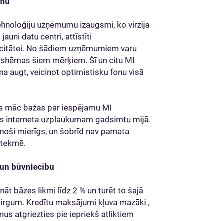
enu
tehnoloģiju uzņēmumu izaugsmi, ko virzīja
jauni datu centri, attīstīti
acitātei. No šādiem uzņēmumiem varu
roshēmas šiem mērķiem. Šī un citu MI
na augt, veicinot optimistisku fonu visā
us māc bažas par iespējamu MI
zinās interneta uzplaukumam gadsimtu mijā.
zinoši mierīgs, un šobrīd nav pamata
etekmē.
 un būvniecību
 bāzes likmi līdz 2 % un turēt to šajā
 tirgum. Kredītu maksājumi kļuva mazāki ,
us atgriezties pie iepriekš atliktiem