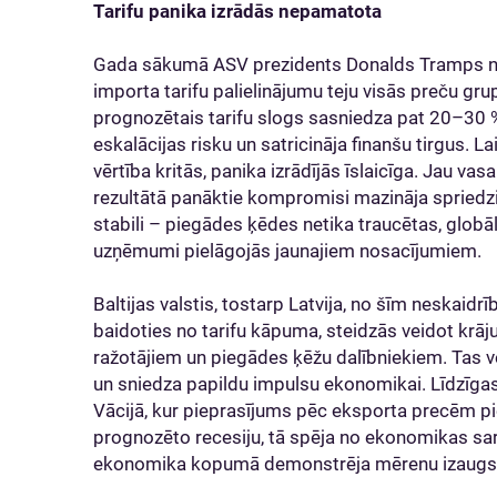
Tarifu panika izrādās nepamatota
Gada sākumā ASV prezidents Donalds Tramps nā
importa tarifu palielinājumu teju visās preču gr
prognozētais tarifu slogs sasniedza pat 20–30 %
eskalācijas risku un satricināja finanšu tirgus. La
vērtība kritās, panika izrādījās īslaicīga. Jau vasa
rezultātā panāktie kompromisi mazināja spriedz
stabili – piegādes ķēdes netika traucētas, globāl
uzņēmumi pielāgojās jaunajiem nosacījumiem.
Baltijas valstis, tostarp Latvija, no šīm neskaidr
baidoties no tarifu kāpuma, steidzās veidot krā
ražotājiem un piegādes ķēžu dalībniekiem. Tas v
un sniedza papildu impulsu ekonomikai. Līdzīgas
Vācijā, kur pieprasījums pēc eksporta precēm pi
prognozēto recesiju, tā spēja no ekonomikas sar
ekonomika kopumā demonstrēja mērenu izaugsmi, 