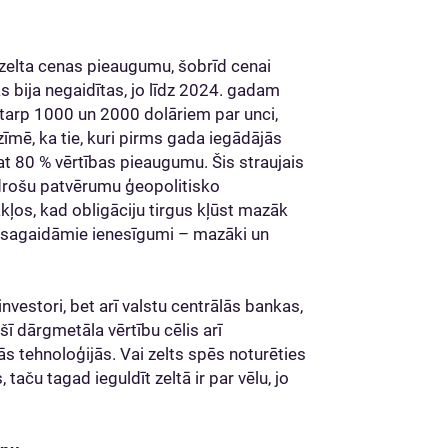
zelta cenas pieaugumu, šobrīd cenai
 bija negaidītas, jo līdz 2024. gadam
starp 1000 un 2000 dolāriem par unci,
īmē, ka tie, kuri pirms gada iegādājās
pat 80 % vērtības pieaugumu. Šis straujais
drošu patvērumu ģeopolitisko
ļos, kad obligāciju tirgus kļūst mazāk
u sagaidāmie ienesīgumi – mazāki un
investori, bet arī valstu centrālās bankas,
šī dārgmetāla vērtību cēlis arī
s tehnoloģijās. Vai zelts spēs noturēties
taču tagad ieguldīt zeltā ir par vēlu, jo