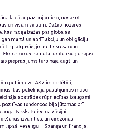
ca klajā ar paziņojumiem, nosakot
upās un visām valstīm. Dažās nozarēs
, kas radīja bažas par globālas
i gan martā un aprīlī akciju un obligāciju
rā tirgi atguvās, jo politisko sarunu
i. Ekonomikas pamata rādītāji saglabājās
ais pieprasījums turpināja augt, un
ībām pat ieguva. ASV importētāji,
jumus, kas palielināja pasūtījumus mūsu
eicināja apstrādes rūpniecības izaugsmi
 pozitīvas tendences bija jūtamas arī
eauga. Neskatoties uz Vācijai
ukšanas izvairīties, un eirozonas
īpaši veselīgu – Spānijā un Francijā.