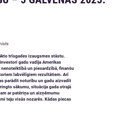
mists
sākto trīsgades izaugsmes stāstu.
 investori gadu vadīja Amerikas
ā nenoteiktībā un piesardzībā, finanšu
oriem labvēlīgiem rezultātiem. Arī
s parādīt noturību un gadu aizvadīt
ingto sākumu, situācija gada otrajā
ēdzam ar patēriņa un aizņēmumu
mi teju visās nozarēs. Kādas piecas