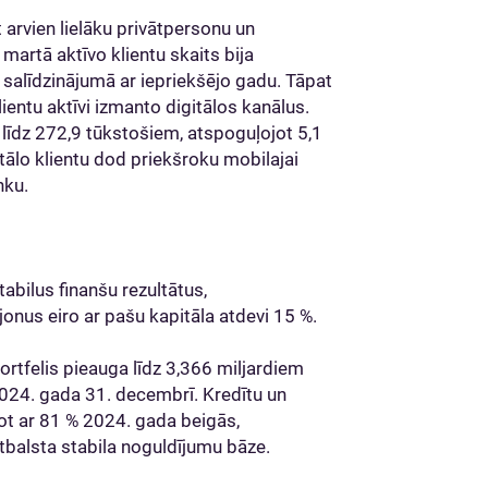
t arvien lielāku privātpersonu un
artā aktīvo klientu skaits bija
k salīdzinājumā ar iepriekšējo gadu. Tāpat
lientu aktīvi izmanto digitālos kanālus.
 līdz 272,9 tūkstošiem, atspoguļojot 5,1
tālo klientu dod priekšroku mobilajai
anku.
abilus finanšu rezultātus,
nus eiro ar pašu kapitāla atdevi 15 %.
rtfelis pieauga līdz 3,366 miljardiem
ā 2024. gada 31. decembrī. Kredītu un
not ar 81 % 2024. gada beigās,
atbalsta stabila noguldījumu bāze.