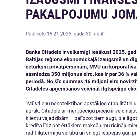
PAKALPOJUMU JOM
Publicēts
16:21 2025. gada 30. aprīlī
Banka Citadele ir veiksmīgi iesākusi 2025. ga
Baltijas reģiona ekonomiskajā izaugsmē un digi
ceturksnī privātpersonām, MVU un korporatīvaj
sasniedza 350 miljonus eiro, kas ir par 36 % va
periodā. No šīs summas 46 miljoni eiro novirzīt
Citadeles apņemšanos veicināt ilgtspējīgu ek
"Mūsdienu nenoteiktības apstākļos stabilitātei un
agrāk. Citadele ar mērķtiecīgu pieeju ir veicināju
klientu vajadzībām – palīdzot tiem augt, pielāgo
kredīta līdz pat ērtākiem maksājumu risinājum
radīt ilgtermiņa vērtību un sniegt iespējas gan