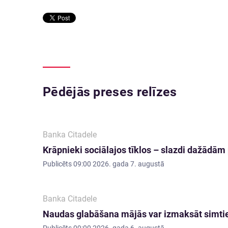
Pēdējās preses relīzes
Banka Citadele
Krāpnieki sociālajos tīklos – slazdi dažādā
Publicēts
09:00 2026. gada 7. augustā
Banka Citadele
Naudas glabāšana mājās var izmaksāt simti