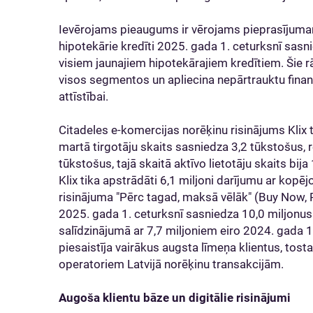
Ievērojams pieaugums ir vērojams pieprasījuma
hipotekārie kredīti 2025. gada 1. ceturksnī sasni
visiem jaunajiem hipotekārajiem kredītiem. Šie r
visos segmentos un apliecina nepārtrauktu finan
attīstībai.
Citadeles e-komercijas norēķinu risinājums Klix 
martā tirgotāju skaits sasniedza 3,2 tūkstošus, r
tūkstošus, tajā skaitā aktīvo lietotāju skaits bij
Klix tika apstrādāti 6,1 miljoni darījumu ar kopējo
risinājuma "Pērc tagad, maksā vēlāk" (Buy Now,
2025. gada 1. ceturksnī sasniedza 10,0 miljonu
salīdzinājumā ar 7,7 miljoniem eiro 2024. gada 1.
piesaistīja vairākus augsta līmeņa klientus, tos
operatoriem Latvijā norēķinu transakcijām.
Augoša klientu bāze un digitālie risinājumi