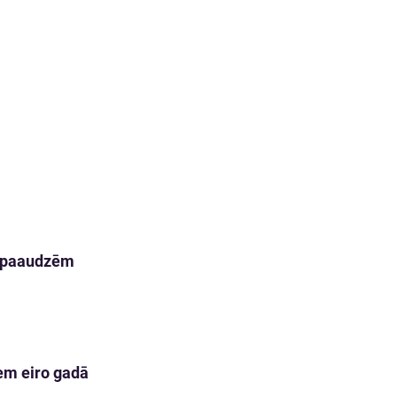
m paaudzēm
em eiro gadā