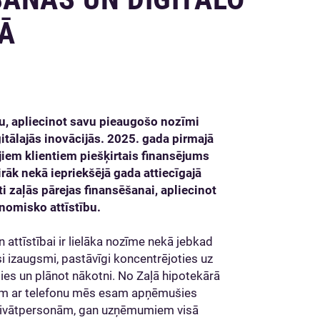
Ā
du, apliecinot savu pieaugošo nozīmi
tālajās inovācijās. 2025. gada pirmajā
iem klientiem piešķirtais finansējums
irāk nekā iepriekšējā gada attiecīgajā
i zaļās pārejas finansēšanai, apliecinot
onomisko attīstību.
 attīstībai ir lielāka nozīme nekā jebkad
si izaugsmi, pastāvīgi koncentrējoties uz
ties un plānot nākotni. No Zaļā hipotekārā
iem ar telefonu mēs esam apņēmušies
 privātpersonām, gan uzņēmumiem visā