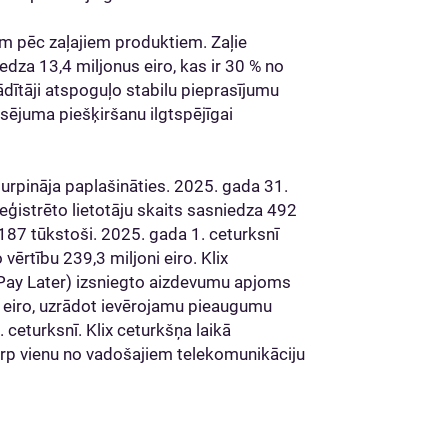
m pēc zaļajiem produktiem. Zaļie
edza 13,4 miljonus eiro, kas ir 30 % no
ādītāji atspoguļo stabilu pieprasījumu
sējuma piešķiršanu ilgtspējīgai
turpināja paplašināties. 2025. gada 31.
eģistrēto lietotāju skaits sasniedza 492
a 187 tūkstoši. 2025. gada 1. ceturksnī
 vērtību 239,3 miljoni eiro. Klix
 Pay Later) izsniegto aizdevumu apjoms
s eiro, uzrādot ievērojamu pieaugumu
 ceturksnī. Klix ceturkšņa laikā
tarp vienu no vadošajiem telekomunikāciju