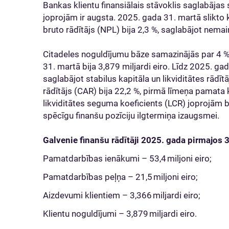
Bankas klientu finansiālais stāvoklis saglabājas s
joprojām ir augsta. 2025. gada 31. martā slikto k
bruto rādītājs (NPL) bija 2,3 %, saglabājot nem
Citadeles noguldījumu bāze samazinājās par 4 
31. martā bija 3,879 miljardi eiro. Līdz 2025. ga
saglabājot stabilus kapitāla un likviditātes rādī
rādītājs (CAR) bija 22,2 %, pirmā līmeņa pamata k
likviditātes seguma koeficients (LCR) joprojām b
spēcīgu finanšu pozīciju ilgtermiņa izaugsmei.
Galvenie finanšu rādītāji 2025. gada pirmajos
Pamatdarbības ienākumi – 53,4 miljoni eiro;
Pamatdarbības peļņa – 21,5 miljoni eiro;
Aizdevumi klientiem – 3,366 miljardi eiro;
Klientu noguldījumi – 3,879 miljardi eiro.