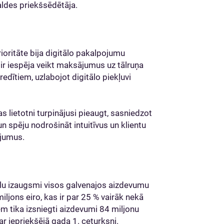
valdes priekšsēdētāja.
oritāte bija digitālo pakalpojumu
d ir iespēja veikt maksājumus uz tālruņa
edītiem, uzlabojot digitālo piekļuvi
 lietotni turpinājusi pieaugt, sasniedzot
 spēju nodrošināt intuitīvus un klientu
ojumus.
ilu izaugsmi visos galvenajos aizdevumu
jons eiro, kas ir par 25 % vairāk nekā
em tika izsniegti aizdevumi 84 miljonu
r iepriekšējā gada 1. ceturksni.