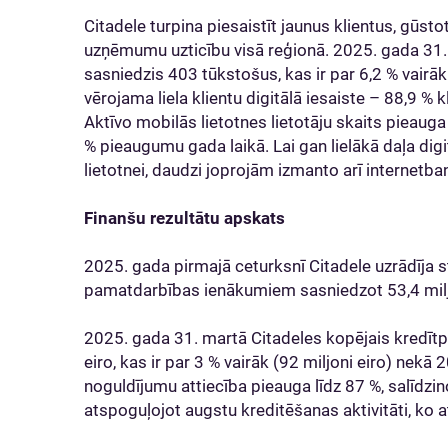
Citadele turpina piesaistīt jaunus klientus, gūsto
uzņēmumu uzticību visā reģionā. 2025. gada 31. m
sasniedzis 403 tūkstošus, kas ir par 6,2 % vairā
vērojama liela klientu digitālā iesaiste – 88,9 % k
Aktīvo mobilās lietotnes lietotāju skaits pieauga
% pieaugumu gada laikā. Lai gan lielākā daļa digi
lietotnei, daudzi joprojām izmanto arī internetb
Finanšu rezultātu apskats
2025. gada pirmajā ceturksnī Citadele uzrādīja st
pamatdarbības ienākumiem sasniedzot 53,4 miljo
2025. gada 31. martā Citadeles kopējais kredītpo
eiro, kas ir par 3 % vairāk (92 miljoni eiro) nek
noguldījumu attiecība pieauga līdz 87 %, salīdzi
atspoguļojot augstu kreditēšanas aktivitāti, ko 