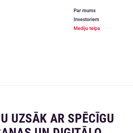
Par mums
Investoriem
Mediju telpa
DU UZSĀK AR SPĒCĪGU
ŠANAS UN DIGITĀLO