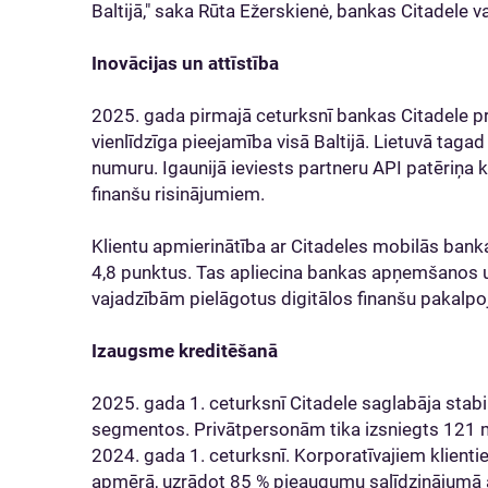
Baltijā," saka Rūta Ežerskienė, bankas Citadele 
Inovācijas un attīstība
2025. gada pirmajā ceturksnī bankas Citadele pri
vienlīdzīga pieejamība visā Baltijā. Lietuvā taga
numuru. Igaunijā ieviests partneru API patēriņa kr
finanšu risinājumiem.
Klientu apmierinātība ar Citadeles mobilās bankas
4,8 punktus. Tas apliecina bankas apņemšanos un
vajadzībām pielāgotus digitālos finanšu pakalp
Izaugsme kreditēšanā
2025. gada 1. ceturksnī Citadele saglabāja stab
segmentos. Privātpersonām tika izsniegts 121 mil
2024. gada 1. ceturksnī. Korporatīvajiem klienti
apmērā, uzrādot 85 % pieaugumu salīdzinājumā a