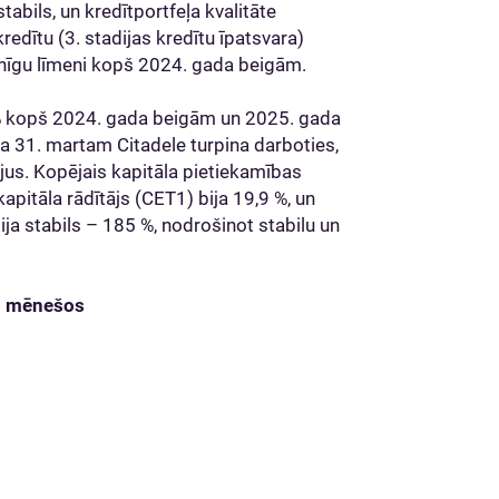
tabils, un kredītportfeļa kvalitāte
redītu (3. stadijas kredītu īpatsvara)
ainīgu līmeni kopš 2024. gada beigām.
% kopš 2024. gada beigām un 2025. gada
da 31. martam Citadele turpina darboties,
tājus. Kopējais kapitāla pietiekamības
apitāla rādītājs (CET1) bija 19,9 %, un
ija stabils – 185 %, nodrošinot stabilu un
 3 mēnešos