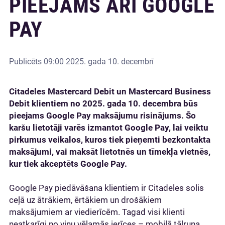
PIEEJAMS ARĪ GOOGLE
PAY
Publicēts
09:00 2025. gada 10. decembrī
Citadeles Mastercard Debit un Mastercard Business
Debit klientiem no 2025. gada 10. decembra būs
pieejams Google Pay maksājumu risinājums.
Šo
karšu lietotāji varēs izmantot Google Pay, lai veiktu
pirkumus veikalos, kuros tiek pieņemti bezkontakta
maksājumi, vai maksāt lietotnēs un tīmekļa vietnēs,
kur tiek akceptēts Google Pay.
Google Pay piedāvāšana klientiem ir Citadeles solis
ceļā uz ātrākiem, ērtākiem un drošākiem
maksājumiem ar viedierīcēm. Tagad visi klienti
neatkarīgi no viņu vēlamās ierīces – mobilā tālruņa,