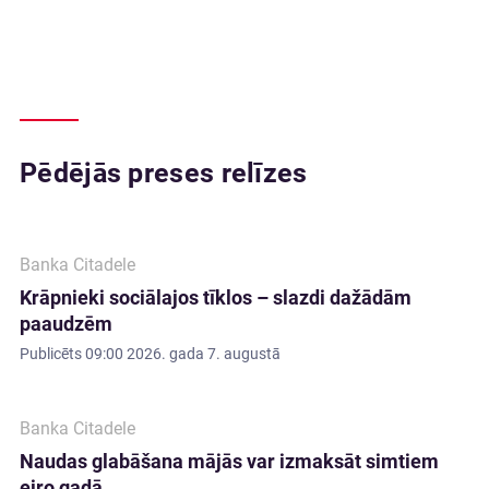
Pēdējās preses relīzes
Banka Citadele
Krāpnieki sociālajos tīklos – slazdi dažādām
paaudzēm
Publicēts
09:00 2026. gada 7. augustā
Banka Citadele
Naudas glabāšana mājās var izmaksāt simtiem
eiro gadā