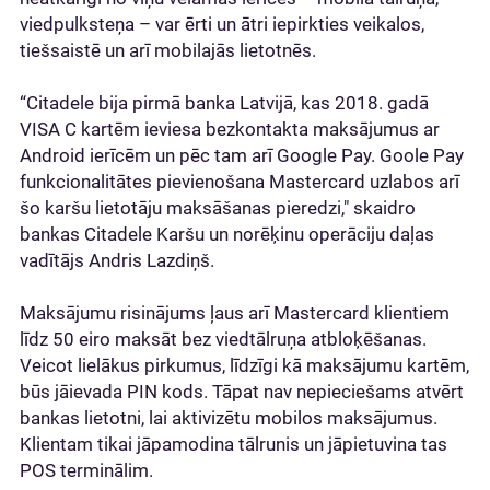
viedpulksteņa – var ērti un ātri iepirkties veikalos,
tiešsaistē un arī mobilajās lietotnēs.
“Citadele bija pirmā banka Latvijā, kas 2018. gadā
VISA C kartēm ieviesa bezkontakta maksājumus ar
Android ierīcēm un pēc tam arī Google Pay. Goole Pay
funkcionalitātes pievienošana Mastercard uzlabos arī
šo karšu lietotāju maksāšanas pieredzi," skaidro
bankas Citadele Karšu un norēķinu operāciju daļas
vadītājs Andris Lazdiņš.
Maksājumu risinājums ļaus arī Mastercard klientiem
līdz 50 eiro maksāt bez viedtālruņa atbloķēšanas.
Veicot lielākus pirkumus, līdzīgi kā maksājumu kartēm,
būs jāievada PIN kods. Tāpat nav nepieciešams atvērt
bankas lietotni, lai aktivizētu mobilos maksājumus.
Klientam tikai jāpamodina tālrunis un jāpietuvina tas
POS terminālim.