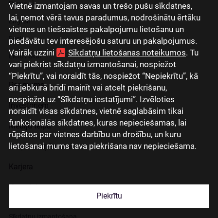
Русский
Vietnē izmantojam savas un trešo pušu sīkdatnes,
lai, ņemot vērā tavus paradumus, nodrošinātu ērtāku
English
vietnes un tiešsaistes pakalpojumu lietošanu un
Eesti
piedāvātu tev interesējošu saturu un pakalpojumus.
Vairāk uzzini
Sīkdatņu lietošanas noteikumos
. Tu
Lietuviškai
vari piekrist sīkdatņu izmantošanai, nospiežot
“Piekrītu”, vai noraidīt tās, nospiežot “Nepiekrītu”, kā
Par mums
arī jebkurā brīdī mainīt vai atcelt piekrišanu,
nospiežot uz “Sīkdatņu iestatījumi”. Izvēloties
Investoriem
noraidīt visas sīkdatnes, vietnē saglabāsim tikai
funkcionālās sīkdatnes, kuras nepieciešamas, lai
Mediju telpa
rūpētos par vietnes darbību un drošību, un kuru
lietošanai mums tava piekrišana nav nepieciešama.
Grupas uzņēmumi
Karjera
Kontakti
Piekrītu
Sīkdatņu izmantošana