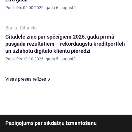
Publicēts
09:00 2026. gada 6. augustā
Banka Citadele
Citadele ziņo par spēcīgiem 2026. gada pirmā
pusgada rezultātiem – rekordaugstu kredītportfeli
un uzlabotu digitālo klientu pieredzi
Publicēts
10:10 2026. gada 5. augustā
Visas preses relīzes
Paziņojums par sīkdatņu izmantošanu
Latviski