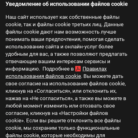
Уведомление об использовании файлов cookie
Наш сайт использует как собственные файлы
cookie, так и файлы cookie третьих лиц. Данные
файлы cookie дают нам возможность лучше
понимать ваши предпочтения, помогая сделать
Latviski
использование сайта и онлайн-услуг более
удобным для вас, а также позволяют предлагать
Русский
отвечающие вашим интересам сервисы и
English
информацию. Подробнее в
Правилах
использования файлов cookie
. Вы можете дать
Eesti
свое согласие на использование файлов cookie,
Lietuviškai
кликнув на «Согласиться», или отклонить их,
нажав на «Не согласиться», а также вы можете в
любой момент изменить или отозвать свое
О нас
согласие, кликнув на «Настройки файлов
cookie». Если вы решите отклонить все файлы
Инвесторам
cookie, мы сохраним только функциональные
Медиа-пространство
файлы cookie, которые необходимы для