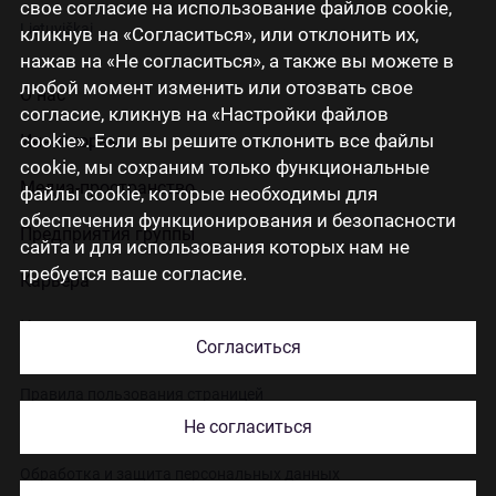
свое согласие на использование файлов cookie,
Lietuviškai
кликнув на «Согласиться», или отклонить их,
нажав на «Не согласиться», а также вы можете в
любой момент изменить или отозвать свое
О нас
согласие, кликнув на «Настройки файлов
cookie». Если вы решите отклонить все файлы
Инвесторам
cookie, мы сохраним только функциональные
Медиа-пространство
файлы cookie, которые необходимы для
обеспечения функционирования и безопасности
Предприятия группы
сайта и для использования которых нам не
требуется ваше согласие.
Карьера
Контакты
Согласиться
Правила пользования страницей
Не согласиться
Использование cookies
Обработка и защита персональных данных