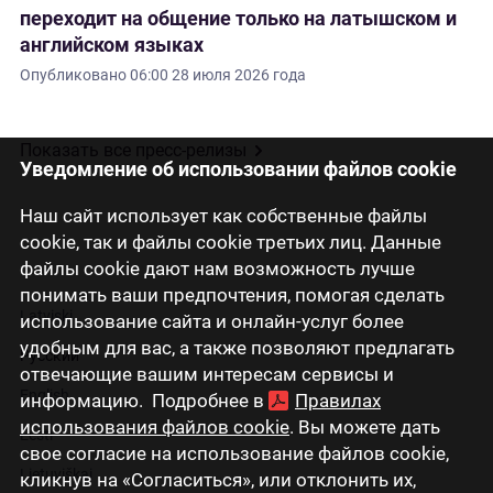
переходит на общение только на латышском и
английском языках
Опубликовано
06:00 28 июля 2026 года
Показать все пресс-релизы
Уведомление об использовании файлов cookie
Наш сайт использует как собственные файлы
cookie, так и файлы cookie третьих лиц. Данные
файлы cookie дают нам возможность лучше
понимать ваши предпочтения, помогая сделать
Latviski
использование сайта и онлайн-услуг более
удобным для вас, а также позволяют предлагать
Русский
отвечающие вашим интересам сервисы и
English
информацию. Подробнее в
Правилах
использования файлов cookie
. Вы можете дать
Eesti
свое согласие на использование файлов cookie,
Lietuviškai
кликнув на «Согласиться», или отклонить их,