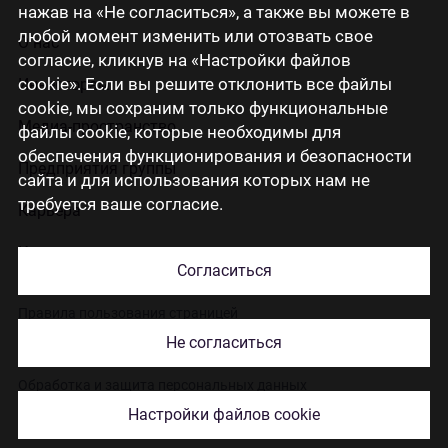
нажав на «Не согласиться», а также вы можете в
любой момент изменить или отозвать свое
О нас
согласие, кликнув на «Настройки файлов
cookie». Если вы решите отклонить все файлы
Инвесторам
cookie, мы сохраним только функциональные
Медиа-пространство
файлы cookie, которые необходимы для
обеспечения функционирования и безопасности
Предприятия группы
сайта и для использования которых нам не
требуется ваше согласие.
Карьера
Контакты
Согласиться
Правила пользования страницей
Не согласиться
Использование cookies
Обработка и защита персональных данных
Настройки файлов cookie
© 2026 Citadele Group