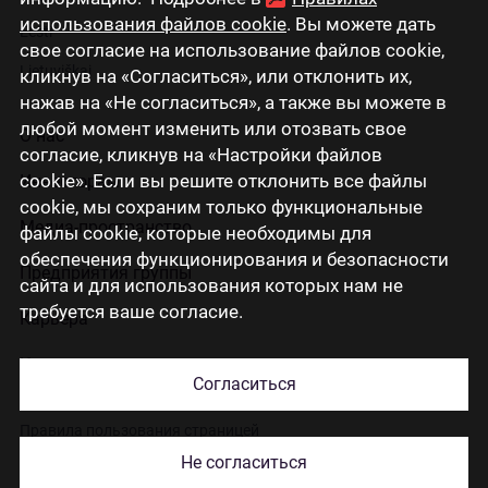
использования файлов cookie
. Вы можете дать
Eesti
свое согласие на использование файлов cookie,
Lietuviškai
кликнув на «Согласиться», или отклонить их,
нажав на «Не согласиться», а также вы можете в
любой момент изменить или отозвать свое
О нас
согласие, кликнув на «Настройки файлов
cookie». Если вы решите отклонить все файлы
Инвесторам
cookie, мы сохраним только функциональные
Медиа-пространство
файлы cookie, которые необходимы для
обеспечения функционирования и безопасности
Предприятия группы
сайта и для использования которых нам не
требуется ваше согласие.
Карьера
Контакты
Согласиться
Правила пользования страницей
Не согласиться
Использование cookies