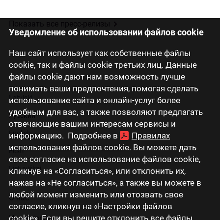
Показать все пресс-релизы
Уведомление об использовании файлов cookie
Наш сайт использует как собственные файлы
cookie, так и файлы cookie третьих лиц. Данные
файлы cookie дают нам возможность лучше
понимать ваши предпочтения, помогая сделать
Latviski
использование сайта и онлайн-услуг более
удобным для вас, а также позволяют предлагать
Русский
отвечающие вашим интересам сервисы и
English
информацию. Подробнее в
Правилах
использования файлов cookie
. Вы можете дать
Eesti
свое согласие на использование файлов cookie,
Lietuviškai
кликнув на «Согласиться», или отклонить их,
нажав на «Не согласиться», а также вы можете в
любой момент изменить или отозвать свое
О нас
согласие, кликнув на «Настройки файлов
cookie». Если вы решите отклонить все файлы
Инвесторам