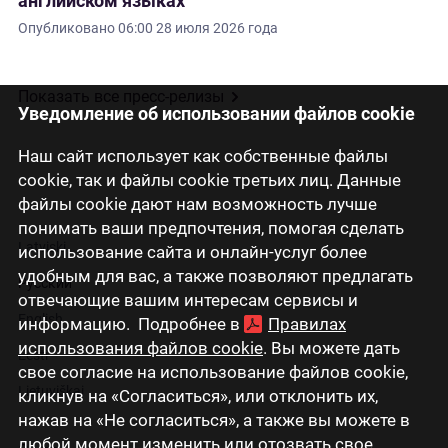
английском языках
Опубликовано
06:00 28 июля 2026 года
Показать все пресс-релизы
Уведомление об использовании файлов cookie
Наш сайт использует как собственные файлы
cookie, так и файлы cookie третьих лиц. Данные
файлы cookie дают нам возможность лучше
понимать ваши предпочтения, помогая сделать
Latviski
использование сайта и онлайн-услуг более
удобным для вас, а также позволяют предлагать
Русский
отвечающие вашим интересам сервисы и
English
информацию. Подробнее в
Правилах
использования файлов cookie
. Вы можете дать
Eesti
свое согласие на использование файлов cookie,
Lietuviškai
кликнув на «Согласиться», или отклонить их,
нажав на «Не согласиться», а также вы можете в
любой момент изменить или отозвать свое