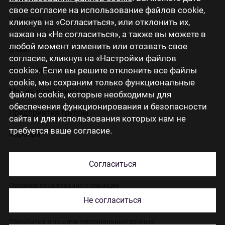
Eesti
свое согласие на использование файлов cookie,
Lietuviškai
кликнув на «Согласиться», или отклонить их,
нажав на «Не согласиться», а также вы можете в
любой момент изменить или отозвать свое
О нас
согласие, кликнув на «Настройки файлов
cookie». Если вы решите отклонить все файлы
Инвесторам
cookie, мы сохраним только функциональные
Медиа-пространство
файлы cookie, которые необходимы для
обеспечения функционирования и безопасности
Предприятия группы
сайта и для использования которых нам не
требуется ваше согласие.
Карьера
Контакты
Согласиться
Правила пользования страницей
Не согласиться
Использование cookies
Обработка и защита персональных данных