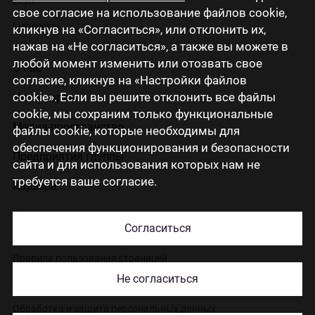
Eesti
свое согласие на использование файлов cookie,
Lietuviškai
кликнув на «Согласиться», или отклонить их,
нажав на «Не согласиться», а также вы можете в
любой момент изменить или отозвать свое
О нас
согласие, кликнув на «Настройки файлов
cookie». Если вы решите отклонить все файлы
Инвесторам
cookie, мы сохраним только функциональные
Медиа-пространство
файлы cookie, которые необходимы для
обеспечения функционирования и безопасности
Предприятия группы
сайта и для использования которых нам не
требуется ваше согласие.
Карьера
Контакты
Согласиться
Правила пользования страницей
Не согласиться
Использование cookies
Обработка и защита персональных данных