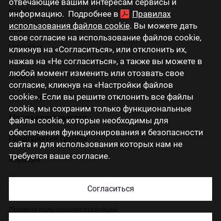
отвечающие вашим интересам сервисы и
English
информацию. Подробнее в
Правилах
использования файлов cookie
. Вы можете дать
Eesti
свое согласие на использование файлов cookie,
Lietuviškai
кликнув на «Согласиться», или отклонить их,
нажав на «Не согласиться», а также вы можете в
любой момент изменить или отозвать свое
О нас
согласие, кликнув на «Настройки файлов
cookie». Если вы решите отклонить все файлы
Инвесторам
cookie, мы сохраним только функциональные
Медиа-пространство
файлы cookie, которые необходимы для
обеспечения функционирования и безопасности
Предприятия группы
сайта и для использования которых нам не
требуется ваше согласие.
Карьера
Контакты
Согласиться
Правила пользования страницей