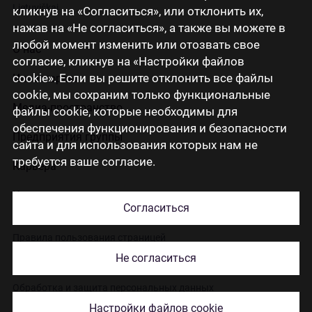
Lietuviškai
кликнув на «Согласиться», или отклонить их,
нажав на «Не согласиться», а также вы можете в
любой момент изменить или отозвать свое
О нас
согласие, кликнув на «Настройки файлов
cookie». Если вы решите отклонить все файлы
Инвесторам
cookie, мы сохраним только функциональные
Медиа-пространство
файлы cookie, которые необходимы для
обеспечения функционирования и безопасности
Предприятия группы
сайта и для использования которых нам не
требуется ваше согласие.
Карьера
Контакты
Согласиться
Правила пользования страницей
Не согласиться
Использование cookies
Обработка и защита персональных данных
Настройки файлов cookie