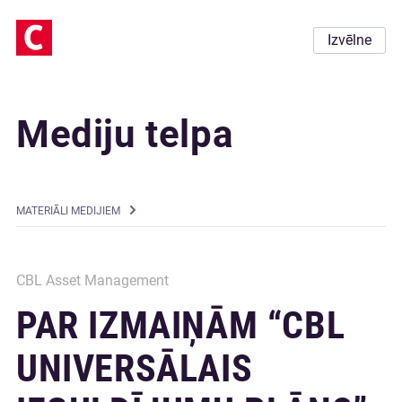
Izvēlne
Mediju telpa
MATERIĀLI MEDIJIEM
CBL Asset Management
PAR IZMAIŅĀM “CBL
UNIVERSĀLAIS