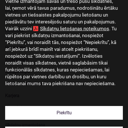
Vietnē izmantojam savas un trešo pušu sīkdatnes,
lai, ņemot vērā tavus paradumus, nodrošinātu ērtāku
English
vietnes un tiešsaistes pakalpojumu lietošanu un
Eesti
piedāvātu tev interesējošu saturu un pakalpojumus.
Vairāk uzzini
Sīkdatņu lietošanas noteikumos
. Tu
Lietuviškai
vari piekrist sīkdatņu izmantošanai, nospiežot
“Piekrītu”, vai noraidīt tās, nospiežot “Nepiekrītu”, kā
Par mums
arī jebkurā brīdī mainīt vai atcelt piekrišanu,
nospiežot uz “Sīkdatņu iestatījumi”. Izvēloties
Investoriem
noraidīt visas sīkdatnes, vietnē saglabāsim tikai
funkcionālās sīkdatnes, kuras nepieciešamas, lai
Mediju telpa
rūpētos par vietnes darbību un drošību, un kuru
lietošanai mums tava piekrišana nav nepieciešama.
Grupas uzņēmumi
Karjera
Kontakti
Piekrītu
Sīkdatņu izmantošana