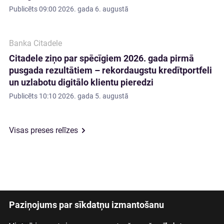
Publicēts
09:00 2026. gada 6. augustā
Banka Citadele
Citadele ziņo par spēcīgiem 2026. gada pirmā
pusgada rezultātiem – rekordaugstu kredītportfeli
un uzlabotu digitālo klientu pieredzi
Publicēts
10:10 2026. gada 5. augustā
Visas preses relīzes
Paziņojums par sīkdatņu izmantošanu
Latviski
Русский