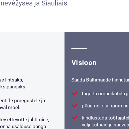
nevėžyses ja Šiauliais.
Visioon
e lihtsaks,
Saada Baltimaade hinnatum
uks pangaks.
tagada omanikutulu j
entide praegustele ja
püüame olla parim fin
aval moel.
kindlustada töötajat
ev ettevõtte juhtimine,
väljakutseid ja saavut
skonna usalduse panga