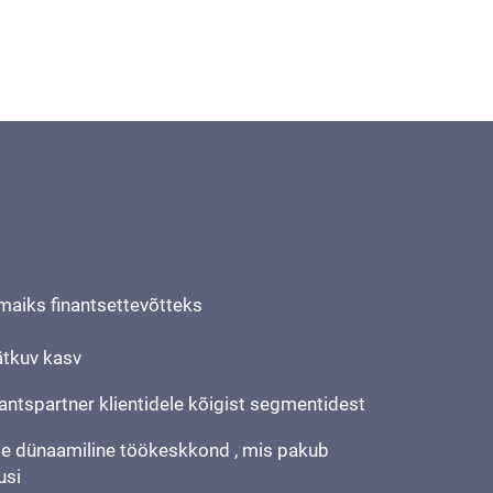
aiks finantsettevõtteks
ätkuv kasv
antspartner klientidele kõigist segmentidest
ele dünaamiline töökeskkond , mis pakub
usi