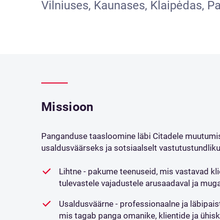
Vilniuses, Kaunases, Klaipėdas, Pa
Missioon
Panganduse taasloomine läbi Citadele muutumis
usaldusväärseks ja sotsiaalselt vastutustundlik
Lihtne - pakume teenuseid, mis vastavad kli
tulevastele vajadustele arusaadaval ja mug
Usaldusväärne - professionaalne ja läbipaist
mis tagab panga omanike, klientide ja ühi