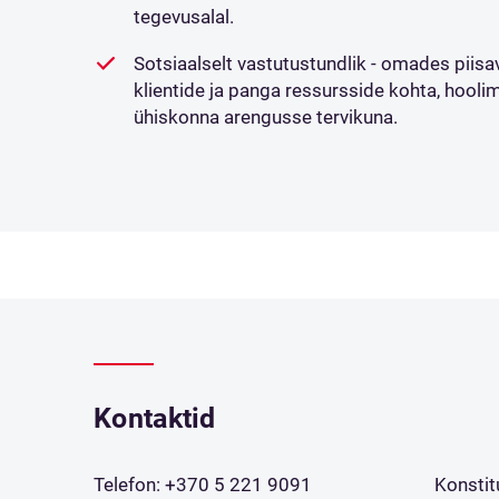
tegevusalal.
Sotsiaalselt vastutustundlik - omades piisav
klientide ja panga ressursside kohta, hool
ühiskonna arengusse tervikuna.
Kontaktid
Telefon:
+370 5 221 9091
Konstit