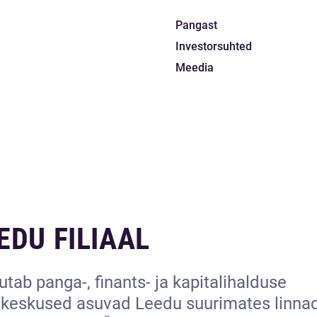
Pangast
Investorsuhted
Meedia
EDU FILIAAL
tab panga-, finants- ja kapitalihalduse
skeskused asuvad Leedu suurimates linna