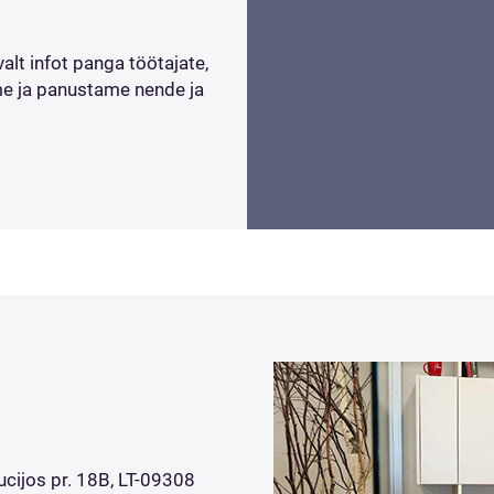
alt infot panga töötajate,
ime ja panustame nende ja
ucijos pr. 18B, LT-09308