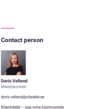
Contact person
Doris Vellend
Meediakontakt
doris.vellend@citadele.ee
Klientidele – saa oma küsimustele