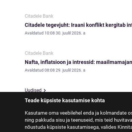
Citadele Bank
Citadele tegevjuht: Iraani konflikt kergitab i
Avaldatud
10:08 30. juulil 2026. a
Citadele Bank
Nafta, inflatsioon ja intressid: maailmamajan
Avaldatud
08:08 29. juulil 2026. a
Uudised
Teade küpsiste kasutamise kohta
Kasutame oma veebilehel enda ja kolmandate os
ning pakkuda sisu ja teenuseid, mis teid huvitav
nõustuda küpsiste kasutamisega, valides Kinnita,