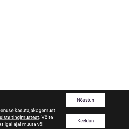
Nõustun
teenuse kasutajakogemust
siste tingimustest
. Võite
Keeldun
t igal ajal muuta või