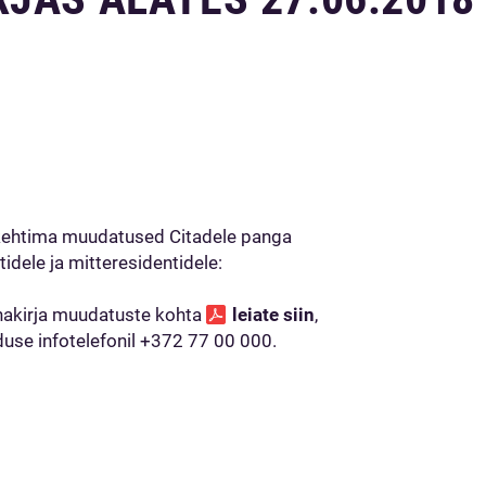
 kehtima muudatused Citadele panga
tidele ja mitteresidentidele:
nnakirja muudatuste kohta
leiate siin
,
nduse infotelefonil +372 77 00 000.