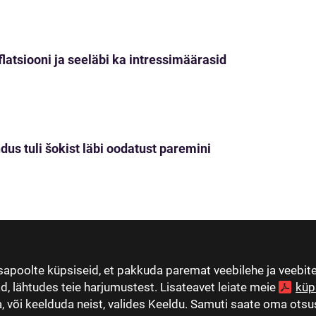
nflatsiooni ja seeläbi ka intressimäärasid
dus tuli šokist läbi oodatust paremini
apoolte küpsiseid, et pakkuda paremat veebilehe ja veebi
ad, lähtudes teie harjumustest. Lisateavet leiate meie
küp
 või keelduda neist, valides Keeldu. Samuti saate oma otsus