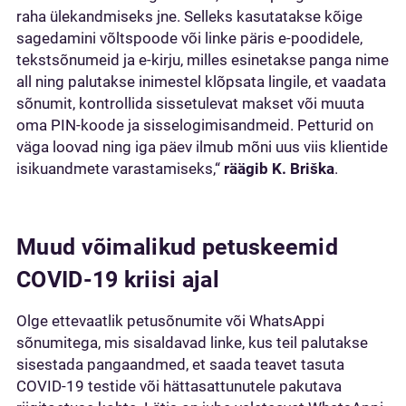
raha ülekandmiseks jne. Selleks kasutatakse kõige
sagedamini võltspoode või linke päris e-poodidele,
tekstsõnumeid ja e-kirju, milles esinetakse panga nime
all ning palutakse inimestel klõpsata lingile, et vaadata
sõnumit, kontrollida sissetulevat makset või muuta
oma PIN-koode ja sisselogimisandmeid. Petturid on
väga loovad ning iga päev ilmub mõni uus viis klientide
isikuandmete varastamiseks,“
räägib K. Briška
.
Muud võimalikud petuskeemid
COVID-19 kriisi ajal
Olge ettevaatlik petusõnumite või WhatsAppi
sõnumitega, mis sisaldavad linke, kus teil palutakse
sisestada pangaandmed, et saada teavet tasuta
COVID-19 testide või hättasattunutele pakutava