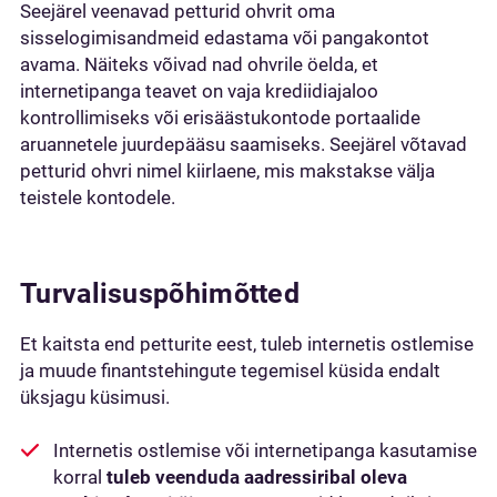
Seejärel veenavad petturid ohvrit oma
sisselogimisandmeid edastama või pangakontot
avama. Näiteks võivad nad ohvrile öelda, et
internetipanga teavet on vaja krediidiajaloo
kontrollimiseks või erisäästukontode portaalide
aruannetele juurdepääsu saamiseks. Seejärel võtavad
petturid ohvri nimel kiirlaene, mis makstakse välja
teistele kontodele.
Turvalisuspõhimõtted
Et kaitsta end petturite eest, tuleb internetis ostlemise
ja muude finantstehingute tegemisel küsida endalt
üksjagu küsimusi.
Internetis ostlemise või internetipanga kasutamise
korral
tuleb veenduda aadressiribal oleva