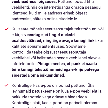
veebiaadressi õigsuses.
Petturid loovad tihti
veebilehti, mis on internetipanga omaga peaaegu
identsed, kuid mille aadress erineb õigest
aadressist, näiteks online.citadele.lv.
Kui saate mõnelt teenuseosutajalt tekstsõnumi või
e-kirja,
veenduge, et lingid oleksid
usaldusväärsed, ning ärge avage kunagi linki
, kui
kahtlete sõnumi autentsuses. Soovitame
kontrollida teabe õigsust teenuseosutaja
veebilehel või helistades nende veebilehel olevale
infotelefonile.
Pidage meeles, et pank ei saada
teile kunagi tekstsõnumeid ega e-kirju palvega
sisestada oma isikuandmed.
Kontrollige, kas e-poe on loonud petturid. Üks
levinumaid petuskeeme on luua e-poe veebileht ja
pakkuda tooteid väga odavate hindadega.
Kontrollige alati, kas e-pood on päriselt olemas.