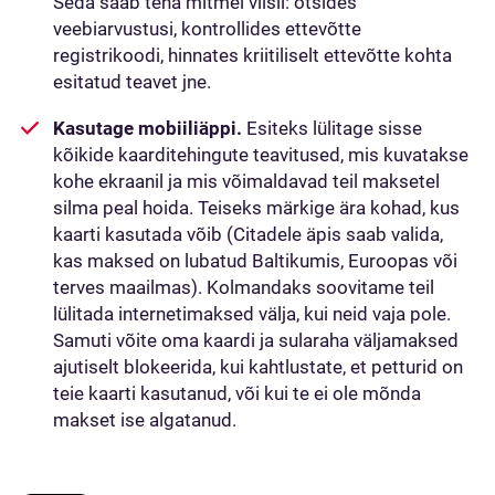
Seda saab teha mitmel viisil: otsides
veebiarvustusi, kontrollides ettevõtte
registrikoodi, hinnates kriitiliselt ettevõtte kohta
esitatud teavet jne.
Kasutage mobiiliäppi.
Esiteks lülitage sisse
kõikide kaarditehingute teavitused, mis kuvatakse
kohe ekraanil ja mis võimaldavad teil maksetel
silma peal hoida. Teiseks märkige ära kohad, kus
kaarti kasutada võib (Citadele äpis saab valida,
kas maksed on lubatud Baltikumis, Euroopas või
terves maailmas). Kolmandaks soovitame teil
lülitada internetimaksed välja, kui neid vaja pole.
Samuti võite oma kaardi ja sularaha väljamaksed
ajutiselt blokeerida, kui kahtlustate, et petturid on
teie kaarti kasutanud, või kui te ei ole mõnda
makset ise algatanud.