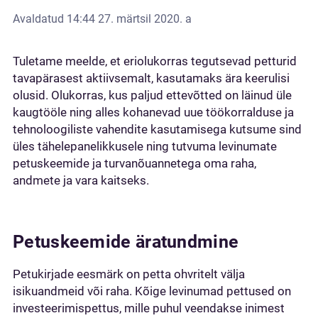
Avaldatud
14:44 27. märtsil 2020. a
Tuletame meelde, et eriolukorras tegutsevad petturid
tavapärasest aktiivsemalt, kasutamaks ära keerulisi
olusid. Olukorras, kus paljud ettevõtted on läinud üle
kaugtööle ning alles kohanevad uue töökorralduse ja
tehnoloogiliste vahendite kasutamisega kutsume sind
üles tähelepanelikkusele ning tutvuma levinumate
petuskeemide ja turvanõuannetega oma raha,
andmete ja vara kaitseks.
Petuskeemide äratundmine
Petukirjade eesmärk on petta ohvritelt välja
isikuandmeid või raha. Kõige levinumad pettused on
investeerimispettus, mille puhul veendakse inimest