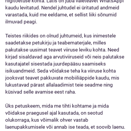
riigitoetuse kohta. Lätis on juba valeteavet WhatsAppi
kaudu levitatud. Nendel juhtudel ei üritatud andmeid
varastada, kuid me eeldame, et sellist liiki sõnumid
ilmuvad peagi.
Teistes riikides on olnud juhtumeid, kus inimestele
saadetakse petukirju ja teabematerjale, milles
pakutakse uusimat teavet viiruse leviku kohta. Need
kirjad sisaldavad aga arvutiviiruseid või neis palutakse
kasutajatel sisestada juurdepääsu saamiseks
isikuandmeid. Seda võidakse teha ka viiruse kohta
jooksvat teavet pakkuvate mobiiliäppide kaudu, mis
lukustavad pärast allalaadimist teie seadme ning
küsivad selle avamise eest raha.
Üks petuskeem, mida me tihti kohtame ja mida
võidakse praegusel ajal kasutada, on seotud
olukorraga, kus võimalik ohver vastab
laenupakkumisele või annab ise teada, et soovib laenu.