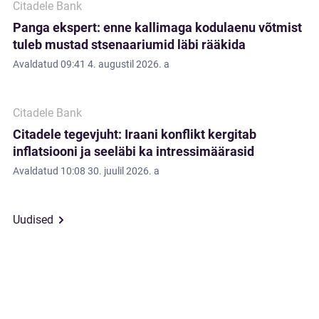
Citadele Bank
Panga ekspert: enne kallimaga kodulaenu võtmist
tuleb mustad stsenaariumid läbi rääkida
Avaldatud
09:41 4. augustil 2026. a
Citadele Bank
Citadele tegevjuht: Iraani konflikt kergitab
inflatsiooni ja seeläbi ka intressimäärasid
Avaldatud
10:08 30. juulil 2026. a
Uudised