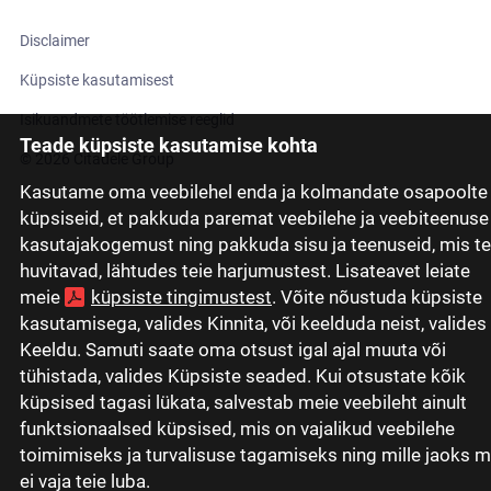
Disclaimer
Küpsiste kasutamisest
Isikuandmete töötlemise reeglid
Teade küpsiste kasutamise kohta
© 2026 Citadele Group
Kasutame oma veebilehel enda ja kolmandate osapoolte
küpsiseid, et pakkuda paremat veebilehe ja veebiteenuse
kasutajakogemust ning pakkuda sisu ja teenuseid, mis te
huvitavad, lähtudes teie harjumustest. Lisateavet leiate
meie
küpsiste tingimustest
. Võite nõustuda küpsiste
kasutamisega, valides Kinnita, või keelduda neist, valides
Keeldu. Samuti saate oma otsust igal ajal muuta või
tühistada, valides Küpsiste seaded. Kui otsustate kõik
küpsised tagasi lükata, salvestab meie veebileht ainult
funktsionaalsed küpsised, mis on vajalikud veebilehe
toimimiseks ja turvalisuse tagamiseks ning mille jaoks 
ei vaja teie luba.