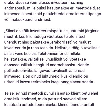
erakordsesse võimalusse investeerima, ning
andmepüük, mille puhul kasutatakse eri meetodeid, et
inimesed sisestaksid petulehtedel oma internetipanga
või maksekaardi andmeid.
„Siiani on kõik investeerimispettuse juhtumid järginud
mustrit, kus klientidega võetakse telefoni teel
ühendust ning pakutakse „erakordset“ võimalust
investeerida ja raha teenida. Helistaja räägib tavaliselt
ainult vene keeles. Telefoninumbrid, millele
helistatakse, valitakse juhuslikult või võetakse
ebaseaduslikult hangitud andmebaasist. Nende
pettuste ohvriks langevad tavaliselt vanemad
inimesed ja on olnud juhtumeid, kus kliendid on
üritanud investeerimiseks isegi pangalaenu saada.
Teise levinud meetodi puhul sisestab klient petulehel
oma isikuandmed, mida petturid saavad hiljem
kasutada ostude tegemiseks, kliendi pangakontolt