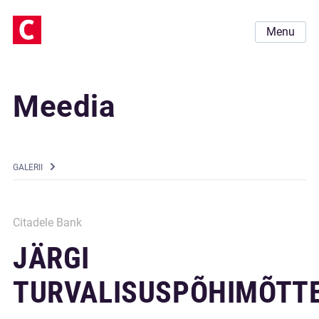
Menu
Meedia
GALERII
Citadele Bank
JÄRGI
TURVALISUSPÕHIMÕTTE