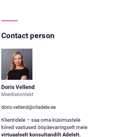
Contact person
Doris Vellend
Meediakontakt
doris.vellend@citadele.ee
Klientidele – saa oma küsimustele
kiired vastused ööpäevaringselt meie
virtuaalselt konsultandilt Adelelt.