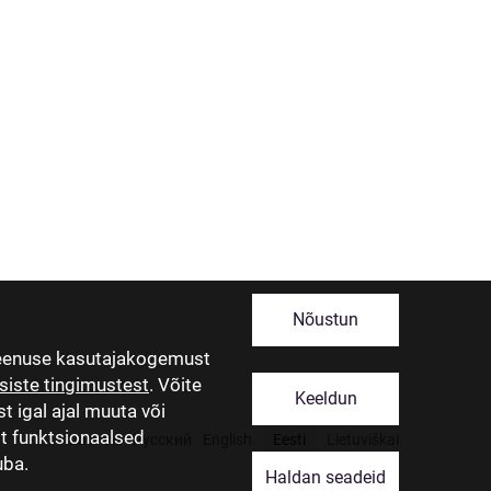
Nõustun
teenuse kasutajakogemust
siste tingimustest
. Võite
Keeldun
t igal ajal muuta või
lt funktsionaalsed
Latviski
Русский
English
Eesti
Lietuviškai
uba.
Haldan seadeid