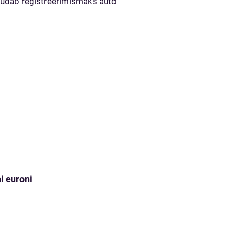
uudab registreerimismaks auto
i euroni