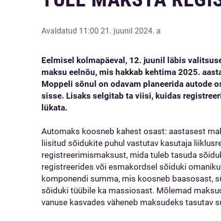
Avaldatud
11:00 21. juunil 2024. a
Eelmisel kolmapäeval, 12. juunil läbis valits
maksu eelnõu, mis hakkab kehtima 2025. aastas
Moppeli sõnul on odavam planeerida autode os
sisse. Lisaks selgitab ta viisi, kuidas registr
lükata.
Automaks koosneb kahest osast: aastasest mak
liisitud sõidukite puhul vastutav kasutaja liiklusr
registreerimismaksust, mida tuleb tasuda sõiduk
registreerides või esmakordsel sõiduki omanik
komponendi summa, mis koosneb baasosast, süsi
sõiduki tüübile ka massiosast. Mõlemad maksud
vanuse kasvades väheneb maksudeks tasutav