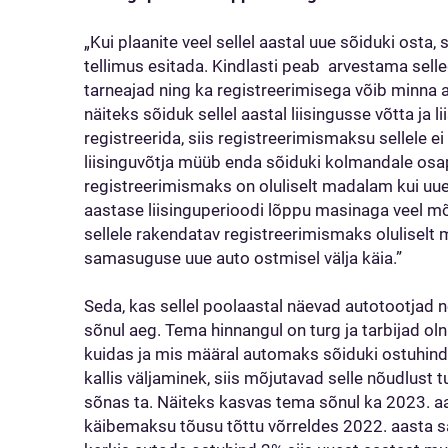
„Kui plaanite veel sellel aastal uue sõiduki osta
tellimus esitada. Kindlasti peab arvestama selle
tarneajad ning ka registreerimisega võib minna ae
näiteks sõiduk sellel aastal liisingusse võtta ja
registreerida, siis registreerimismaksu sellele ei
liisinguvõtja müüb enda sõiduki kolmandale osa
registreerimismaks on oluliselt madalam kui uue 
aastase liisinguperioodi lõppu masinaga veel m
sellele rakendatav registreerimismaks oluliselt 
samasuguse uue auto ostmisel välja käia.”
Seda, kas sellel poolaastal näevad autotootjad 
sõnul aeg. Tema hinnangul on turg ja tarbijad oln
kuidas ja mis määral automaks sõiduki ostuhind
kallis väljaminek, siis mõjutavad selle nõudlust 
sõnas ta. Näiteks kasvas tema sõnul ka 2023. 
käibemaksu tõusu tõttu võrreldes 2022. aasta 