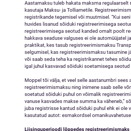
Aastamaksu tuleb hakata maksma regulaarselt ni
kasutaja Maksu- ja Tolliametile. Registreerim
registrikande tegemisel või muutmisel. “Kui se
huvides lisanud sõiduki registreerimisega seotu
registreerimisega seotud kanded omalt poolt regi
hakkava seaduse valguses ei ole automüüjatel ja 
praktikat, kes tasub registreerimismaksu Transp
selgumisel, kas registreerimismaksu tasumine jä
või saab seda teha ka registrikannet tehes sõidu
igal juhul kasvavad sõiduki soetamisega seotud
Moppel tõi välja, et veel selle aastanumbri sees 
registreerimismaksu ning inimene saab selle võrr
soetatud sõiduki puhul on võimalik registreerimi
vanuse kasvades makse summa ka väheneb,” sõ
juba registrisse kantud sõiduki puhul ehk ei ole 
kasutatud autot: esmakordsel omanikuvahetuse
Liisinguperioodi lõppedes registreerimismaks