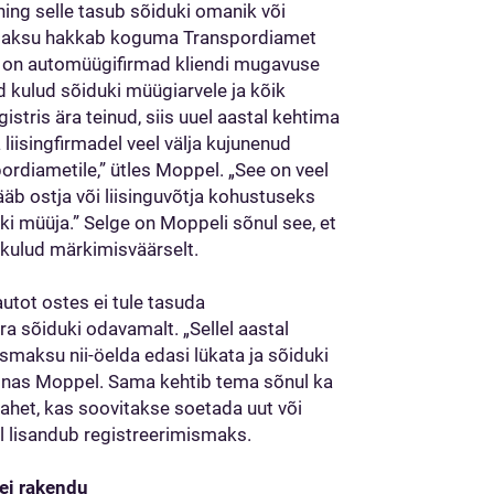
ng selle tasub sõiduki omanik või
ismaksu hakkab koguma Transpordiamet
ni on automüügifirmad kliendi mugavuse
d kulud sõiduki müügiarvele ja kõik
stris ära teinud, siis uuel aastal kehtima
liisingfirmadel veel välja kujunenud
ordiametile,” ütles Moppel. „See on veel
äb ostja või liisinguvõtja kohustuseks
ki müüja.” Selge on Moppeli sõnul see, et
 kulud märkimisväärselt.
autot ostes ei tule tasuda
a sõiduki odavamalt. „Sellel aastal
smaksu nii-öelda edasi lükata ja sõiduki
nas Moppel. Sama kehtib tema sõnul ka
vahet, kas soovitakse soetada uut või
l lisandub registreerimismaks.
 ei rakendu