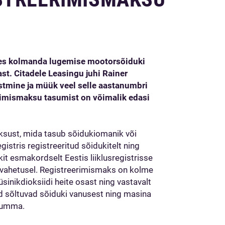
uses kolmanda lugemise mootorsõiduki
t. Citadele Leasingu juhi Rainer
tmine ja müük veel selle aastanumbri
eerimismaksu tasumist on võimalik edasi
sust, mida tasub sõidukiomanik või
egistris registreeritud sõidukitelt ning
it esmakordselt Eestis liiklusregistrisse
uvahetusel. Registreerimismaks on kolme
nikdioksiidi heite osast ning vastavalt
 sõltuvad sõiduki vanusest ning masina
 summa.