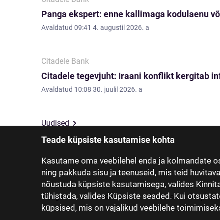
Panga ekspert: enne kallimaga kodulaenu võ
Avaldatud
09:41 4. augustil 2026. a
Citadele Bank
Citadele tegevjuht: Iraani konflikt kergitab i
Avaldatud
10:08 30. juulil 2026. a
Uudised
Teade küpsiste kasutamise kohta
Kasutame oma veebilehel enda ja kolmandate os
ning pakkuda sisu ja teenuseid, mis teid huvitav
nõustuda küpsiste kasutamisega, valides Kinnita,
tühistada, valides Küpsiste seaded. Kui otsustat
Pangast
Investorsuhted
Meedia
Grupi ett
küpsised, mis on vajalikud veebilehe toimimiseks 