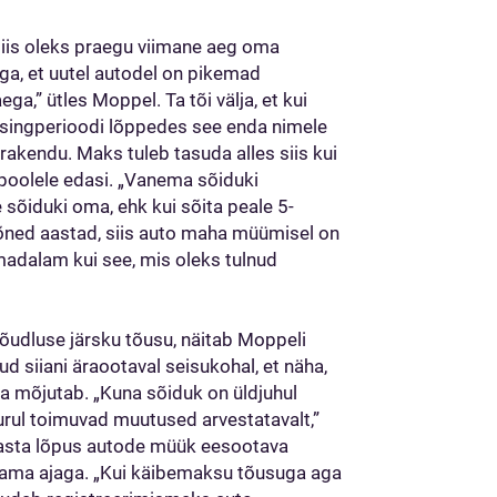
, siis oleks praegu viimane aeg oma
ga, et uutel autodel on pikemad
ga,” ütles Moppel. Ta tõi välja, et kui
 liisingperioodi lõppedes see enda nimele
 rakendu. Maks tuleb tasuda alles siis kui
poolele edasi. „Vanema sõiduki
sõiduki oma, ehk kui sõita peale 5-
õned aastad, siis auto maha müümisel on
madalam kui see, mis oleks tulnud
nõudluse järsku tõusu, näitab Moppeli
ud siiani äraootaval seisukohal, et näha,
a mõjutab. „Kuna sõiduk on üldjuhul
turul toimuvad muutused arvestatavalt,”
aasta lõpus autode müük eesootava
sama ajaga. „Kui käibemaksu tõusuga aga