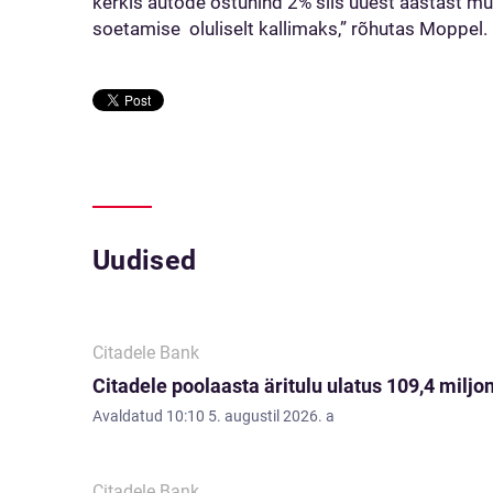
kerkis autode ostuhind 2% siis uuest aastast m
soetamise oluliselt kallimaks,” rõhutas Moppel.
Uudised
Citadele Bank
Citadele poolaasta äritulu ulatus 109,4 miljon
Avaldatud
10:10 5. augustil 2026. a
Citadele Bank