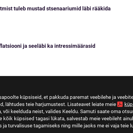
tmist tuleb mustad stsenaariumid läbi rääkida
nflatsiooni ja seeläbi ka intressimäärasid
apoolte küpsiseid, et pakkuda paremat veebilehe ja veebi
ad, lähtudes teie harjumustest. Lisateavet leiate meie
küp
 või keelduda neist, valides Keeldu. Samuti saate oma otsus
e kõik küpsised tagasi lükata, salvestab meie veebileht ainu
evõtted
Karjäär
Kontaktid
ja turvalisuse tagamiseks ning mille jaoks me ei vaja teie l