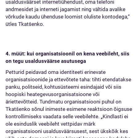
usaldusväärset internetiühendust, oma telefoni
andmesidet ja interneti jagamist ning vältida avalike
võrkude kaudu ühenduse loomist oluliste kontodega,“
ütles Tkatšenko.
4. müüt: kui organisatsioonil on kena veebileht, siis
on tegu usaldusväärse asutusega
Petturid peidavad oma identiteeti erinevate
organisatsioonide ja ettevõtete taha: tihti etendatakse
panku, politseid, kohtusüsteemi esindajaid või siis
hoopiski heategevusorganisatsioone või
äriettevõtteid. Tundmatu organisatsiooni puhul on
Tkatšenko sõnul inimeste esimene reaktsioon õigsuse
kontrollimiseks vaadata selle veebilehte. „Kindlasti ei
ole esinduslik veebileht vettpidav märk
organisatsiooni usaldusväärsusest, sest ükskõik kes