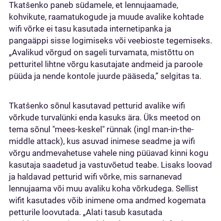
Tkatšenko paneb südamele, et lennujaamade,
kohvikute, raamatukogude ja muude avalike kohtade
wifi võrke ei tasu kasutada internetipanka ja
pangaäppi sisse logimiseks või veebioste tegemiseks.
„Avalikud võrgud on sageli turvamata, mistõttu on
petturitel lihtne võrgu kasutajate andmeid ja paroole
püüda ja nende kontole juurde pääseda,” selgitas ta.
Tkatšenko sõnul kasutavad petturid avalike wifi
võrkude turvalünki enda kasuks ära. Üks meetod on
tema sõnul "mees-keskel" rünnak (ingl man-in-the-
middle attack), kus asuvad inimese seadme ja wifi
võrgu andmevahetuse vahele ning püüavad kinni kogu
kasutaja saadetud ja vastuvõetud teabe. Lisaks loovad
ja haldavad petturid wifi võrke, mis sarnanevad
lennujaama või muu avaliku koha võrkudega. Sellist
wifit kasutades võib inimene oma andmed kogemata
petturile loovutada. „Alati tasub kasutada