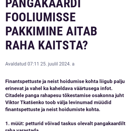
PANGAKAARDI
FOOLIUMISSE
PAKKIMINE AITAB
RAHA KAITSTA?
Avaldatud
07:11 25. juulil 2024. a
Finantspettuste ja neist hoidumise kohta liigub palju
erinevat ja vahel ka kaheldava väärtusega infot.
Citadele panga rahapesu tõkestamise osakonna juht
Viktor Tkatšenko toob välja levinumad müüdid
finantspettuste ja neist hoidumiste kohta.
1. müüt: petturid võivad taskus olevalt pangakaardilt
raha varastada