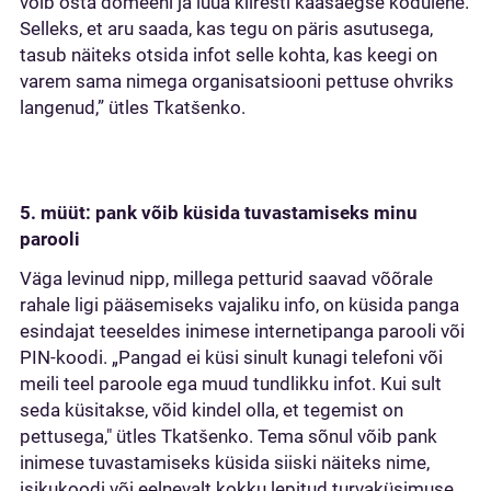
võib osta domeeni ja luua kiiresti kaasaegse kodulehe.
Selleks, et aru saada, kas tegu on päris asutusega,
tasub näiteks otsida infot selle kohta, kas keegi on
varem sama nimega organisatsiooni pettuse ohvriks
langenud,” ütles Tkatšenko.
5. müüt: pank võib küsida tuvastamiseks minu
parooli
Väga levinud nipp, millega petturid saavad võõrale
rahale ligi pääsemiseks vajaliku info, on küsida panga
esindajat teeseldes inimese internetipanga parooli või
PIN-koodi. „Pangad ei küsi sinult kunagi telefoni või
meili teel paroole ega muud tundlikku infot. Kui sult
seda küsitakse, võid kindel olla, et tegemist on
pettusega," ütles Tkatšenko. Tema sõnul võib pank
inimese tuvastamiseks küsida siiski näiteks nime,
isikukoodi või eelnevalt kokku lepitud turvaküsimuse