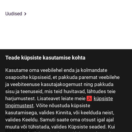
Uudised
Teade küpsiste kasutamise kohta
Latviski
Русский
Kasutame oma veebilehel enda ja kolmandate
osapoolte küpsiseid, et pakkuda paremat veebilehe
English
ja veebiteenuse kasutajakogemust ning pakkuda
Eesti
sisu ja teenuseid, mis teid huvitavad, lähtudes teie
harjumustest. Lisateavet leiate meie
küpsiste
Lietuviškai
tingimustest
. Võite nõustuda küpsiste
kasutamisega, valides Kinnita, või keelduda neist,
Pangast
valides Keeldu. Samuti saate oma otsust igal ajal
muuta või tühistada, valides Küpsiste seaded. Kui
Investorsuhted