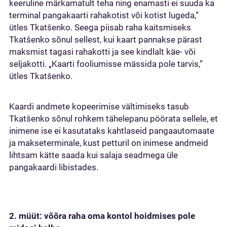
keeruline märkamatult teha ning enamasti ei suuda ka
terminal pangakaarti rahakotist või kotist lugeda,”
ütles Tkatšenko. Seega piisab raha kaitsmiseks
Tkatšenko sõnul sellest, kui kaart pannakse pärast
maksmist tagasi rahakotti ja see kindlalt käe- või
seljakotti. „Kaarti fooliumisse mässida pole tarvis,”
ütles Tkatšenko.
Kaardi andmete kopeerimise vältimiseks tasub
Tkatšenko sõnul rohkem tähelepanu pöörata sellele, et
inimene ise ei kasutataks kahtlaseid pangaautomaate
ja makseterminale, kust petturil on inimese andmeid
lihtsam kätte saada kui salaja seadmega üle
pangakaardi libistades.
2. müüt: võõra raha oma kontol hoidmises pole