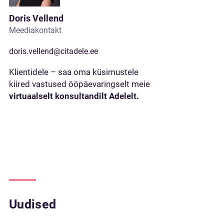
Doris Vellend
Meediakontakt
doris.vellend@citadele.ee
Klientidele – saa oma küsimustele
kiired vastused ööpäevaringselt meie
virtuaalselt konsultandilt Adelelt.
Uudised