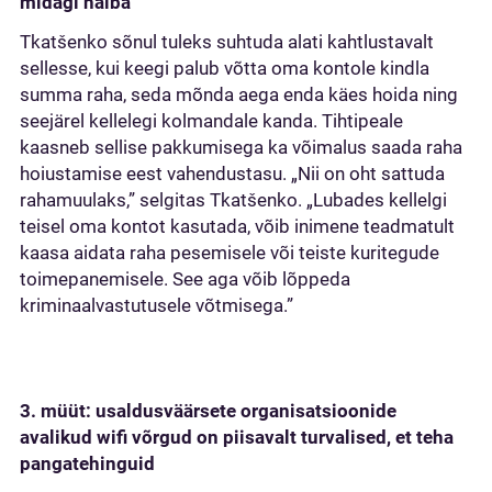
midagi halba
Tkatšenko sõnul tuleks suhtuda alati kahtlustavalt
sellesse, kui keegi palub võtta oma kontole kindla
summa raha, seda mõnda aega enda käes hoida ning
seejärel kellelegi kolmandale kanda. Tihtipeale
kaasneb sellise pakkumisega ka võimalus saada raha
hoiustamise eest vahendustasu. „Nii on oht sattuda
rahamuulaks,” selgitas Tkatšenko. „Lubades kellelgi
teisel oma kontot kasutada, võib inimene teadmatult
kaasa aidata raha pesemisele või teiste kuritegude
toimepanemisele. See aga võib lõppeda
kriminaalvastutusele võtmisega.”
3. müüt: usaldusväärsete organisatsioonide
avalikud wifi võrgud on piisavalt turvalised, et teha
pangatehinguid