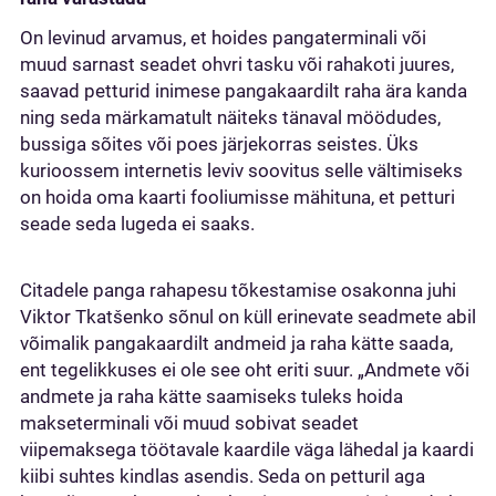
On levinud arvamus, et hoides pangaterminali või
muud sarnast seadet ohvri tasku või rahakoti juures,
saavad petturid inimese pangakaardilt raha ära kanda
ning seda märkamatult näiteks tänaval möödudes,
bussiga sõites või poes järjekorras seistes. Üks
kurioossem internetis leviv soovitus selle vältimiseks
on hoida oma kaarti fooliumisse mähituna, et petturi
seade seda lugeda ei saaks.
Citadele panga rahapesu tõkestamise osakonna juhi
Viktor Tkatšenko sõnul on küll erinevate seadmete abil
võimalik pangakaardilt andmeid ja raha kätte saada,
ent tegelikkuses ei ole see oht eriti suur. „Andmete või
andmete ja raha kätte saamiseks tuleks hoida
makseterminali või muud sobivat seadet
viipemaksega töötavale kaardile väga lähedal ja kaardi
kiibi suhtes kindlas asendis. Seda on petturil aga