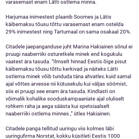
varasemast enam Lätti ostlema minna.
Harjumaa inimestest plaanib Soomes ja Lätis
käibemaksu tõusu tõttu varasemast enam ostelda
29% inimestest ning Tartumaal on sama osakaal 20%.
Citadele jaepanganduse juht Marina Hakiainen sõnul ei
pruugi naaberriiki osturetkele minek end kogukulu
vaatest ära tasuda. “Ilmselt hinnad Eestis õige pisut
käibemaksu tõusu tõttu kerkivad ja näiteks Lätti
ostlema minek võib tunduda täna ahvatlev, kuid samal
ajal võttes arvesse nii kütusekulu kui väljas söömist,
siis ei pruugi see enam ära tasuda. Kindlasti on
võimalik kohalike sooduskampaaniate ajal oluliselt
rohkem raha ja aega säästa kui spetsiaalselt
naaberriiki ostlema minnes ,” ütles Hakiainen.
Citadele panga tellitud uuringu viis kolmes läbi
uuringufirma Norstat, kokku küsitleti Eestis 1000