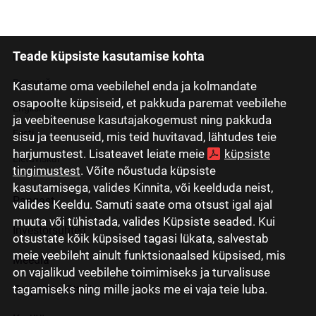
Teade küpsiste kasutamise kohta
Latviski
Русский
Kasutame oma veebilehel enda ja kolmandate
osapoolte küpsiseid, et pakkuda paremat veebilehe
English
ja veebiteenuse kasutajakogemust ning pakkuda
Eesti
sisu ja teenuseid, mis teid huvitavad, lähtudes teie
harjumustest. Lisateavet leiate meie
küpsiste
Lietuviškai
tingimustest
. Võite nõustuda küpsiste
kasutamisega, valides Kinnita, või keelduda neist,
Pangast
valides Keeldu. Samuti saate oma otsust igal ajal
muuta või tühistada, valides Küpsiste seaded. Kui
Investorsuhted
otsustate kõik küpsised tagasi lükata, salvestab
meie veebileht ainult funktsionaalsed küpsised, mis
Meedia
on vajalikud veebilehe toimimiseks ja turvalisuse
tagamiseks ning mille jaoks me ei vaja teie luba.
Grupi ettevõtted