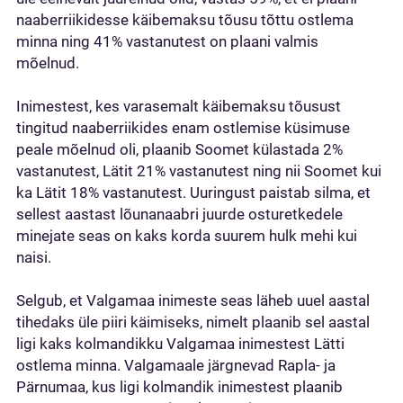
naaberriikidesse käibemaksu tõusu tõttu ostlema
minna ning 41% vastanutest on plaani valmis
mõelnud.
Inimestest, kes varasemalt käibemaksu tõusust
tingitud naaberriikides enam ostlemise küsimuse
peale mõelnud oli, plaanib Soomet külastada 2%
vastanutest, Lätit 21% vastanutest ning nii Soomet kui
ka Lätit 18% vastanutest. Uuringust paistab silma, et
sellest aastast lõunanaabri juurde osturetkedele
minejate seas on kaks korda suurem hulk mehi kui
naisi.
Selgub, et Valgamaa inimeste seas läheb uuel aastal
tihedaks üle piiri käimiseks, nimelt plaanib sel aastal
ligi kaks kolmandikku Valgamaa inimestest Lätti
ostlema minna. Valgamaale järgnevad Rapla- ja
Pärnumaa, kus ligi kolmandik inimestest plaanib