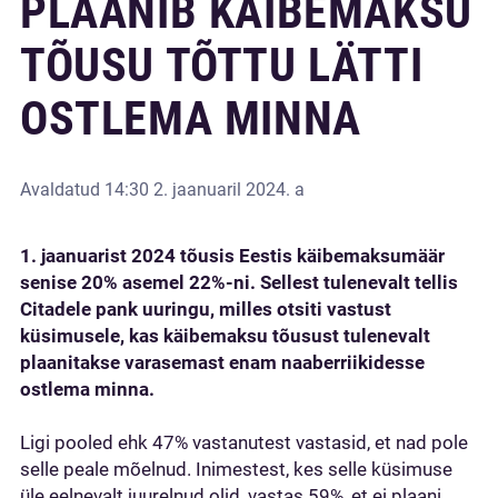
PLAANIB KÄIBEMAKSU
TÕUSU TÕTTU LÄTTI
OSTLEMA MINNA
Avaldatud
14:30 2. jaanuaril 2024. a
1. jaanuarist 2024 tõusis Eestis käibemaksumäär
senise 20% asemel 22%-ni. Sellest tulenevalt tellis
Citadele pank uuringu, milles otsiti vastust
küsimusele, kas käibemaksu tõusust tulenevalt
plaanitakse varasemast enam naaberriikidesse
ostlema minna.
Ligi pooled ehk 47% vastanutest vastasid, et nad pole
selle peale mõelnud. Inimestest, kes selle küsimuse
üle eelnevalt juurelnud olid, vastas 59%, et ei plaani