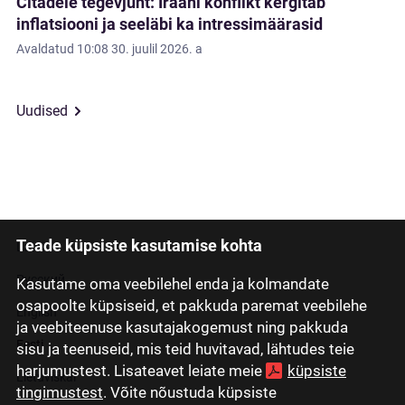
Citadele tegevjuht: Iraani konflikt kergitab
inflatsiooni ja seeläbi ka intressimäärasid
Avaldatud
10:08 30. juulil 2026. a
Uudised
Teade küpsiste kasutamise kohta
Latviski
Русский
Kasutame oma veebilehel enda ja kolmandate
osapoolte küpsiseid, et pakkuda paremat veebilehe
English
ja veebiteenuse kasutajakogemust ning pakkuda
Eesti
sisu ja teenuseid, mis teid huvitavad, lähtudes teie
harjumustest. Lisateavet leiate meie
küpsiste
Lietuviškai
tingimustest
. Võite nõustuda küpsiste