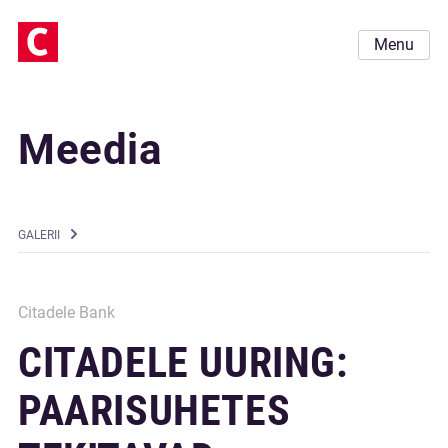
Menu
Meedia
GALERII
Citadele Bank
CITADELE UURING:
PAARISUHETES