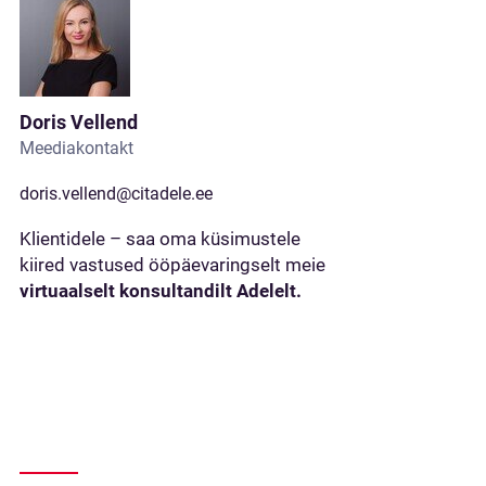
Doris Vellend
Meediakontakt
doris.vellend@citadele.ee
Klientidele – saa oma küsimustele
kiired vastused ööpäevaringselt meie
virtuaalselt konsultandilt Adelelt.