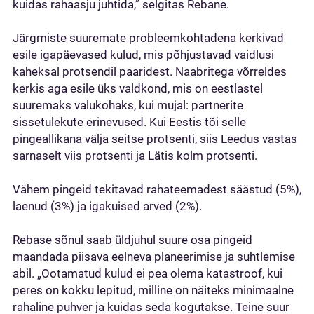
kuidas rahaasju juhtida,” selgitas Rebane.
Järgmiste suuremate probleemkohtadena kerkivad
esile igapäevased kulud, mis põhjustavad vaidlusi
kaheksal protsendil paaridest. Naabritega võrreldes
kerkis aga esile üks valdkond, mis on eestlastel
suuremaks valukohaks, kui mujal: partnerite
sissetulekute erinevused. Kui Eestis tõi selle
pingeallikana välja seitse protsenti, siis Leedus vastas
sarnaselt viis protsenti ja Lätis kolm protsenti.
Vähem pingeid tekitavad rahateemadest säästud (5%),
laenud (3%) ja igakuised arved (2%).
Rebase sõnul saab üldjuhul suure osa pingeid
maandada piisava eelneva planeerimise ja suhtlemise
abil. „Ootamatud kulud ei pea olema katastroof, kui
peres on kokku lepitud, milline on näiteks minimaalne
rahaline puhver ja kuidas seda kogutakse. Teine suur