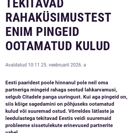
TEKITAVAD
RAHAKÜSIMUSTEST
ENIM PINGEID
OOTAMATUD KULUD
Avaldatud
10:11 25. veebruaril 2026. a
Eesti paaridest poole hinnanul pole neil oma
partneriga mingeid rahaga seotud lahkarvamusi,
selgub Citadele panga uuringust. Kui aga pingeid on,
siis kõige sagedamini on põhjuseks ootamatud
kulud või suuremad ostud. Võrreldes lätlaste ja
leedulastega tekitavad Eestis veidi suuremaid
probleeme sissetulekute erinevused partnerite
vahel.