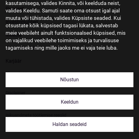
kasutamisega, valides Kinnita, või keelduda neist,
Pangast
valides Keeldu. Samuti saate oma otsust igal ajal
muuta või tühistada, valides Küpsiste seaded. Kui
Investorsuhted
otsustate kõik küpsised tagasi lükata, salvestab
meie veebileht ainult funktsionaalsed küpsised, mis
Meedia
on vajalikud veebilehe toimimiseks ja turvalisuse
tagamiseks ning mille jaoks me ei vaja teie luba.
Grupi ettevõtted
Karjäär
Kontaktid
Nõustun
Disclaimer
Keeldun
Küpsiste kasutamisest
Isikuandmete töötlemise reeglid
Haldan seadeid
© 2026 Citadele Group