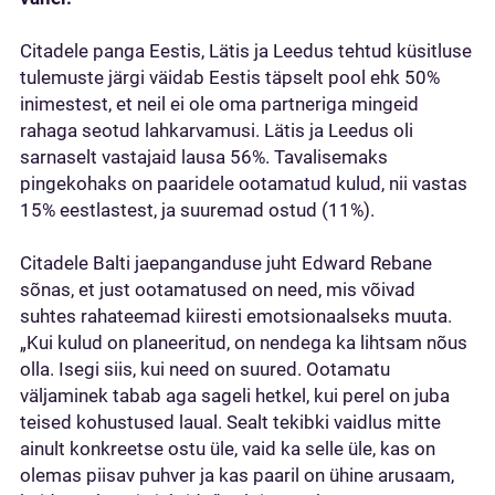
Citadele panga Eestis, Lätis ja Leedus tehtud küsitluse
tulemuste järgi väidab Eestis täpselt pool ehk 50%
inimestest, et neil ei ole oma partneriga mingeid
rahaga seotud lahkarvamusi. Lätis ja Leedus oli
sarnaselt vastajaid lausa 56%. Tavalisemaks
pingekohaks on paaridele ootamatud kulud, nii vastas
15% eestlastest, ja suuremad ostud (11%).
Citadele Balti jaepanganduse juht Edward Rebane
sõnas, et just ootamatused on need, mis võivad
suhtes rahateemad kiiresti emotsionaalseks muuta.
„Kui kulud on planeeritud, on nendega ka lihtsam nõus
olla. Isegi siis, kui need on suured. Ootamatu
väljaminek tabab aga sageli hetkel, kui perel on juba
teised kohustused laual. Sealt tekibki vaidlus mitte
ainult konkreetse ostu üle, vaid ka selle üle, kas on
olemas piisav puhver ja kas paaril on ühine arusaam,