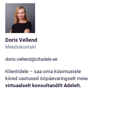
Doris Vellend
Meediakontakt
doris.vellend@citadele.ee
Klientidele – saa oma küsimustele
kiired vastused ööpäevaringselt meie
virtuaalselt konsultandilt Adelelt.