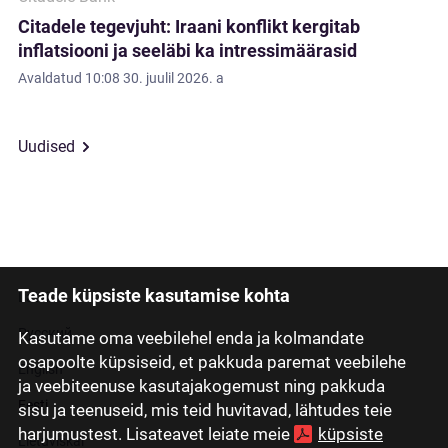
Citadele tegevjuht: Iraani konflikt kergitab
inflatsiooni ja seeläbi ka intressimäärasid
Avaldatud
10:08 30. juulil 2026. a
Uudised
Teade küpsiste kasutamise kohta
Latviski
Русский
Kasutame oma veebilehel enda ja kolmandate
osapoolte küpsiseid, et pakkuda paremat veebilehe
English
ja veebiteenuse kasutajakogemust ning pakkuda
Eesti
sisu ja teenuseid, mis teid huvitavad, lähtudes teie
harjumustest. Lisateavet leiate meie
küpsiste
Lietuviškai