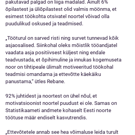
pakutavad palgad on liiga madalad. Ainult 6%
õpilastest ja üliõpilastest olid valmis möönma, et
esimest töökohta otsivatel noortel võivad olla
puudulikud oskused ja teadmised.
„Tööturul on sarved risti ning survet tunnevad kõik
asjaosalised. Siinkohal oleks mõistlik tööandjatel
vaadata asja positiivsest küljest ning endale
teadvustada, et õpihimuline ja innukas kogemuseta
noor on tihtipeale ülimalt motiveeritud töökohal
teadmisi omandama ja ettevõtte käekäiku
panustama,“ ütles Rebane.
92% juhtidest ja noortest on ühel nõul, et
motivatsioonist noortel puudust ei ole. Samas on
Statistikaameti andmete kohaselt Eesti noorte
töötuse määr endiselt kasvutrendis.
„Ettevõtetele annab see hea võimaluse leida turult