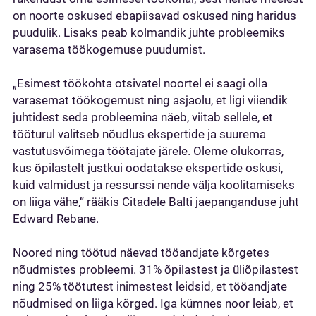
on noorte oskused ebapiisavad oskused ning haridus
puudulik. Lisaks peab kolmandik juhte probleemiks
varasema töökogemuse puudumist.
„Esimest töökohta otsivatel noortel ei saagi olla
varasemat töökogemust ning asjaolu, et ligi viiendik
juhtidest seda probleemina näeb, viitab sellele, et
tööturul valitseb nõudlus ekspertide ja suurema
vastutusvõimega töötajate järele. Oleme olukorras,
kus õpilastelt justkui oodatakse ekspertide oskusi,
kuid valmidust ja ressurssi nende välja koolitamiseks
on liiga vähe,“ rääkis Citadele Balti jaepanganduse juht
Edward Rebane.
Noored ning töötud näevad tööandjate kõrgetes
nõudmistes probleemi. 31% õpilastest ja üliõpilastest
ning 25% töötutest inimestest leidsid, et tööandjate
nõudmised on liiga kõrged. Iga kümnes noor leiab, et