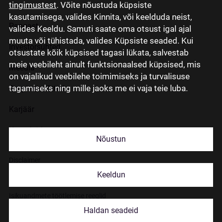
tingimustest
. Võite nõustuda küpsiste
kasutamisega, valides Kinnita, või keelduda neist,
Pangast
valides Keeldu. Samuti saate oma otsust igal ajal
muuta või tühistada, valides Küpsiste seaded. Kui
Investorsuhted
otsustate kõik küpsised tagasi lükata, salvestab
meie veebileht ainult funktsionaalsed küpsised, mis
Meedia
on vajalikud veebilehe toimimiseks ja turvalisuse
tagamiseks ning mille jaoks me ei vaja teie luba.
Grupi ettevõtted
Karjäär
Kontaktid
Nõustun
Disclaimer
Keeldun
Küpsiste kasutamisest
Isikuandmete töötlemise reeglid
Haldan seadeid
© 2026 Citadele Group