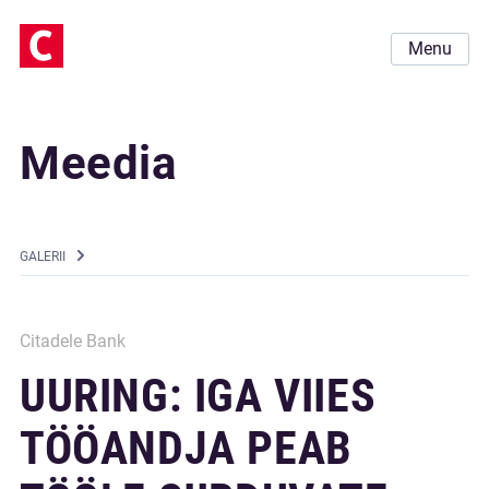
Menu
Meedia
GALERII
Citadele Bank
UURING: IGA VIIES
TÖÖANDJA PEAB