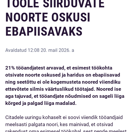
TÖÖLE SIIRDUVATE
NOORTE OSKUSI
EBAPIISAVAKS
Avaldatud
12:08 20. mail 2026. a
21% tööandjatest arvavad, et esimest töökohta
otsivate noorte oskused ja haridus on ebapiisavad
ning seetõttu ei ole kogemusteta noored viiendiku
ettevõtete silmis väärtuslikud töötajad. Noored ise
aga tajuvad, et tööandjate nõudmised on sageli liiga
kõrged ja palgad liiga madalad.
Citadele uuringu kohaselt ei soovi viiendik tööandjaid
meelsasti palgata noori, kes mainivad, et otsivad
rakendust oma esimesel töökohal, sest nende meelest