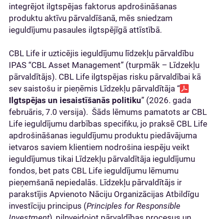
integrējot ilgtspējas faktorus apdrošināšanas
produktu aktīvu pārvaldīšanā, mēs sniedzam
ieguldījumu pasaules ilgtspējīgā attīstībā.
CBL Life ir uzticējis ieguldījumu līdzekļu pārvaldību
IPAS “CBL Asset Management” (turpmāk – Līdzekļu
pārvaldītājs). CBL Life ilgtspējas risku pārvaldībai kā
sev saistošu ir pieņēmis Līdzekļu pārvaldītāja “
Ilgtspējas un iesaistīšanās politiku
” (2026. gada
februāris, 7.0 versija). Šāds lēmums pamatots ar CBL
Life ieguldījumu darbības specifiku, jo praksē CBL Life
apdrošināšanas ieguldījumu produktu piedāvājuma
ietvaros saviem klientiem nodrošina iespēju veikt
ieguldījumus tikai Līdzekļu pārvaldītāja ieguldījumu
fondos, bet pats CBL Life ieguldījumu lēmumu
pieņemšanā nepiedalās. Līdzekļu pārvaldītājs ir
parakstījis Apvienoto Nāciju Organizācijas Atbildīgu
investīciju principus (
Principles for Responsible
Investment
), pilnveidojot pārvaldības procesus un