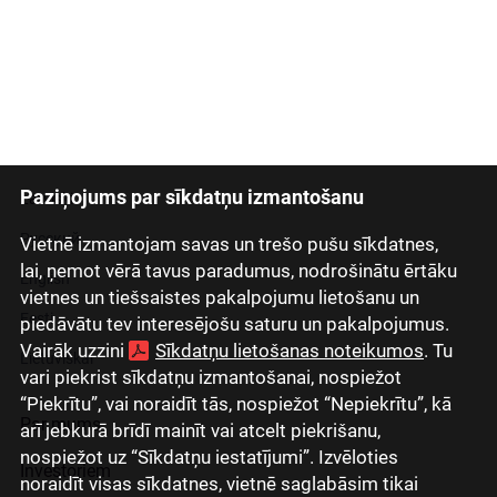
Paziņojums par sīkdatņu izmantošanu
Latviski
Русский
Vietnē izmantojam savas un trešo pušu sīkdatnes,
lai, ņemot vērā tavus paradumus, nodrošinātu ērtāku
English
vietnes un tiešsaistes pakalpojumu lietošanu un
Eesti
piedāvātu tev interesējošu saturu un pakalpojumus.
Vairāk uzzini
Sīkdatņu lietošanas noteikumos
. Tu
Lietuviškai
vari piekrist sīkdatņu izmantošanai, nospiežot
“Piekrītu”, vai noraidīt tās, nospiežot “Nepiekrītu”, kā
Par mums
arī jebkurā brīdī mainīt vai atcelt piekrišanu,
nospiežot uz “Sīkdatņu iestatījumi”. Izvēloties
Investoriem
noraidīt visas sīkdatnes, vietnē saglabāsim tikai