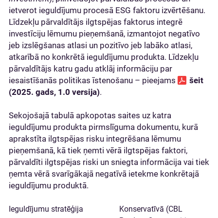
ietverot ieguldījumu procesā ESG faktoru izvērtēšanu.
Līdzekļu pārvaldītājs ilgtspējas faktorus integrē
investīciju lēmumu pieņemšanā, izmantojot negatīvo
jeb izslēgšanas atlasi un pozitīvo jeb labāko atlasi,
atkarībā no konkrētā ieguldījumu produkta. Līdzekļu
pārvaldītājs katru gadu atklāj informāciju par
iesaistīšanās politikas īstenošanu – pieejams
šeit
(2025. gads, 1.0 versija)
.
Sekojošajā tabulā apkopotas saites uz katra
ieguldījumu produkta pirmslīguma dokumentu, kurā
aprakstīta ilgtspējas risku integrēšana lēmumu
pieņemšanā, kā tiek ņemti vērā ilgtspējas faktori,
pārvaldīti ilgtspējas riski un sniegta informācija vai tiek
ņemta vērā svarīgākajā negatīvā ietekme konkrētajā
ieguldījumu produktā.
Konservatīvā (CBL