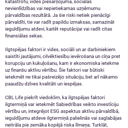
katastrofu, vides piesārņojuma, sociālās
nevienlīdzības vai nepietiekamas uzņēmumu
pārvaldības rezultātā. Ja šie riski netiek pienācīgi
pārvaldīti, tie var radīt papildu izmaksas, samazināt
ieguldījumu atdevi, kaitēt reputācijai vai radīt citas
finansiālas sekas.
Ilgtspējas faktori ir vides, sociāli un ar darbiniekiem
saistīti jautājumi, cilvēktiesību ievērošana un cīņa pret
korupciju un kukuļošanu, kam ir ekonomiska ietekme
uz finanšu aktīvu vērtību. Šie faktori var būtiski
ietekmēt ne tikai pašreizējo situāciju, bet arī nākamo
paaudžu dzīves kvalitāti un iespējas.
CBL Life piekrīt viedoklim, ka ilgtspējas faktori
ilgtermiņā var ietekmēt Sabiedrības veikto investīciju
vērtību un, integrējot ESG aspektus aktīvu pārvaldībā,
ieguldījumu atdeve ilgtermiņā palielinās vai saglabājas
neitrāla pie zemāka kopējā riska līmeņa. Turklāt,