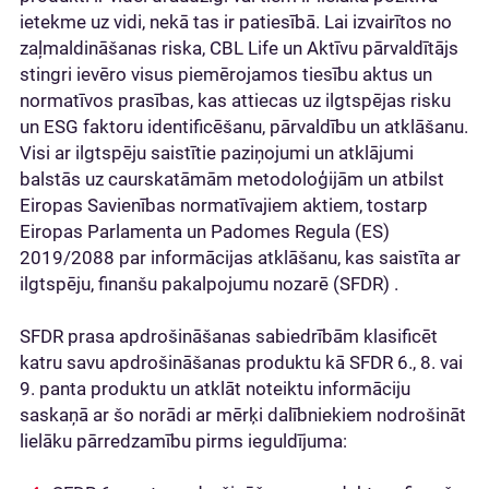
ietekme uz vidi, nekā tas ir patiesībā. Lai izvairītos no
zaļmaldināšanas riska, CBL Life un Aktīvu pārvaldītājs
stingri ievēro visus piemērojamos tiesību aktus un
normatīvos prasības, kas attiecas uz ilgtspējas risku
un ESG faktoru identificēšanu, pārvaldību un atklāšanu.
Visi ar ilgtspēju saistītie paziņojumi un atklājumi
balstās uz caurskatāmām metodoloģijām un atbilst
Eiropas Savienības normatīvajiem aktiem, tostarp
Eiropas Parlamenta un Padomes Regula (ES)
2019/2088 par informācijas atklāšanu, kas saistīta ar
ilgtspēju, finanšu pakalpojumu nozarē (SFDR) .
SFDR prasa apdrošināšanas sabiedrībām klasificēt
katru savu apdrošināšanas produktu kā SFDR 6., 8. vai
9. panta produktu un atklāt noteiktu informāciju
saskaņā ar šo norādi ar mērķi dalībniekiem nodrošināt
lielāku pārredzamību pirms ieguldījuma: