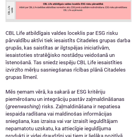
CBL Life atbildīgais valdes loceklis par ESG risku
pārvaldību aktīvi tiek iesaistīts Citadeles grupas darba
grupās, kas saistītas ar ilgtspējas iniciatīvām,
iesaistoties stratēģisko nostādņu veidošanā un
īstenošanā. Tas sniedz iespēju CBL Life iesaistīties
izvirzīto mērķu sasniegšanas rīcības plānā Citadeles
grupas līmenī.
Mēs ņemam vērā, ka sakarā ar ESG kritēriju
piemērošanu un integrāciju pastāv zaļmaldināšanas
(
greenwashing
) risks. Zaļmaldināšana ir nepatiesa
iespaida radīšana vai maldinošas informācijas
sniegšana, kas izraisa vai var izraisīt ieguldītājam
nepamatotu uzskatu, ka attiecīgie ieguldījuma
produkti ir videi draudzīgi vai tiem ir lielāka pozitīvā