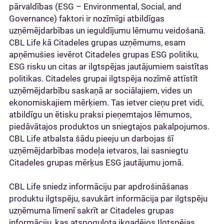
pārvaldības (ESG – Environmental, Social, and
Governance) faktori ir nozīmīgi atbildīgas
uzņēmējdarbības un ieguldījumu lēmumu veidošanā.
CBL Life kā Citadeles grupas uzņēmums, esam
apņēmušies ievērot Citadeles grupas ESG politiku,
ESG risku un citas ar ilgtspējas jautājumiem saistītas
politikas. Citadeles grupai ilgtspēja nozīmē attīstīt
uzņēmējdarbību saskaņā ar sociālajiem, vides un
ekonomiskajiem mērķiem. Tas ietver cieņu pret vidi,
atbildīgu un ētisku praksi pieņemtajos lēmumos,
piedāvātajos produktos un sniegtajos pakalpojumos.
CBL Life atbalsta šādu pieeju un darbojas šī
uzņēmējdarbības modeļa ietvaros, lai sasniegtu
Citadeles grupas mērķus ESG jautājumu jomā.
CBL Life sniedz informāciju par apdrošināšanas
produktu ilgtspēju, savukārt informācija par ilgtspēju
uzņēmuma līmenī sakrīt ar Citadeles grupas
informāciju, kas atspoguļota ikgadējos Ilgtspējas