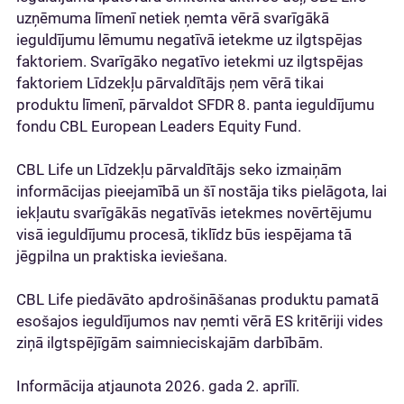
uzņēmuma līmenī netiek ņemta vērā svarīgākā
ieguldījumu lēmumu negatīvā ietekme uz ilgtspējas
faktoriem. Svarīgāko negatīvo ietekmi uz ilgtspējas
faktoriem Līdzekļu pārvaldītājs ņem vērā tikai
produktu līmenī, pārvaldot SFDR 8. panta ieguldījumu
fondu CBL European Leaders Equity Fund.
CBL Life un Līdzekļu pārvaldītājs seko izmaiņām
informācijas pieejamībā un šī nostāja tiks pielāgota, lai
iekļautu svarīgākās negatīvās ietekmes novērtējumu
visā ieguldījumu procesā, tiklīdz būs iespējama tā
jēgpilna un praktiska ieviešana.
CBL Life piedāvāto apdrošināšanas produktu pamatā
esošajos ieguldījumos nav ņemti vērā ES kritēriji vides
ziņā ilgtspējīgām saimnieciskajām darbībām.
Informācija atjaunota 2026. gada 2. aprīlī.