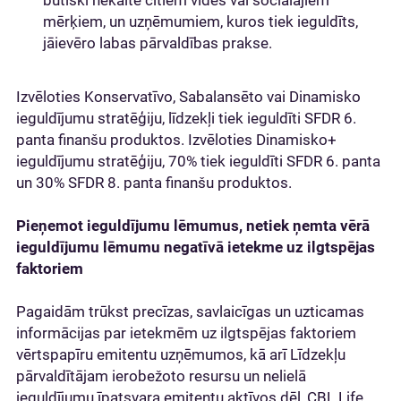
mērķiem, un uzņēmumiem, kuros tiek ieguldīts,
jāievēro labas pārvaldības prakse.
Izvēloties Konservatīvo, Sabalansēto vai Dinamisko
ieguldījumu stratēģiju, līdzekļi tiek ieguldīti SFDR 6.
panta finanšu produktos. Izvēloties Dinamisko+
ieguldījumu stratēģiju, 70% tiek ieguldīti SFDR 6. panta
un 30% SFDR 8. panta finanšu produktos.
Pieņemot ieguldījumu lēmumus, netiek ņemta vērā
ieguldījumu lēmumu negatīvā ietekme uz ilgtspējas
faktoriem
Pagaidām trūkst precīzas, savlaicīgas un uzticamas
informācijas par ietekmēm uz ilgtspējas faktoriem
vērtspapīru emitentu uzņēmumos, kā arī Līdzekļu
pārvaldītājam ierobežoto resursu un nelielā
ieguldījumu īpatsvara emitentu aktīvos dēļ, CBL Life