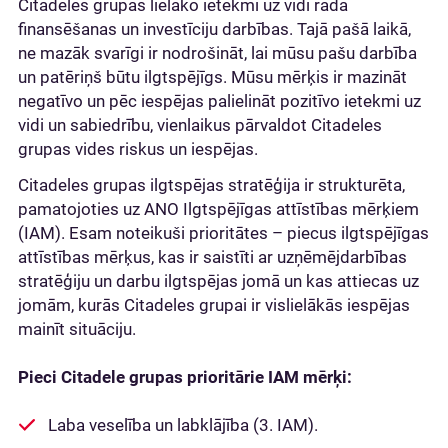
Citadeles grupas lielāko ietekmi uz vidi rada
finansēšanas un investīciju darbības. Tajā pašā laikā,
ne mazāk svarīgi ir nodrošināt, lai mūsu pašu darbība
un patēriņš būtu ilgtspējīgs. Mūsu mērķis ir mazināt
negatīvo un pēc iespējas palielināt pozitīvo ietekmi uz
vidi un sabiedrību, vienlaikus pārvaldot Citadeles
grupas vides riskus un iespējas.
Citadeles grupas ilgtspējas stratēģija ir strukturēta,
pamatojoties uz ANO Ilgtspējīgas attīstības mērķiem
(IAM). Esam noteikuši prioritātes – piecus ilgtspējīgas
attīstības mērķus, kas ir saistīti ar uzņēmējdarbības
stratēģiju un darbu ilgtspējas jomā un kas attiecas uz
jomām, kurās Citadeles grupai ir vislielākās iespējas
mainīt situāciju.
Pieci Citadele grupas prioritārie IAM mērķi:
Laba veselība un labklājība (3. IAM).