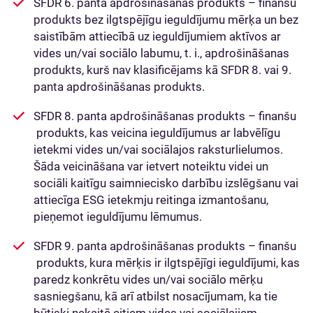
SFDR 6. panta apdrošināšanas produkts – finanšu
produkts bez ilgtspējīgu ieguldījumu mērķa un bez
saistībām attiecībā uz ieguldījumiem aktīvos ar
vides un/vai sociālo labumu, t. i., apdrošināšanas
produkts, kurš nav klasificējams kā SFDR 8. vai 9.
panta apdrošināšanas produkts.
SFDR 8. panta apdrošināšanas produkts – finanšu
produkts, kas veicina ieguldījumus ar labvēlīgu
ietekmi vides un/vai sociālajos raksturlielumos.
Šāda veicināšana var ietvert noteiktu videi un
sociāli kaitīgu saimniecisko darbību izslēgšanu vai
attiecīga ESG ietekmju reitinga izmantošanu,
pieņemot ieguldījumu lēmumus.
SFDR 9. panta apdrošināšanas produkts – finanšu
produkts, kura mērķis ir ilgtspējīgi ieguldījumi, kas
paredz konkrētu vides un/vai sociālo mērķu
sasniegšanu, kā arī atbilst nosacījumam, ka tie
būtiski nekaitē citiem vides vai sociālajiem