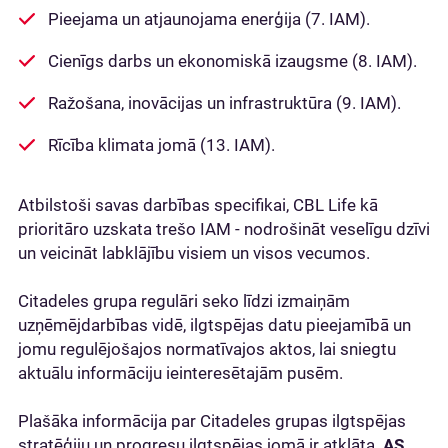
Pieejama un atjaunojama enerģija (7. IAM).
Cienīgs darbs un ekonomiskā izaugsme (8. IAM).
Ražošana, inovācijas un infrastruktūra (9. IAM).
Rīcība klimata jomā (13. IAM).
Atbilstoši savas darbības specifikai, CBL Life kā
prioritāro uzskata trešo IAM - nodrošināt veselīgu dzīvi
un veicināt labklājību visiem un visos vecumos.
Citadeles grupa regulāri seko līdzi izmaiņām
uzņēmējdarbības vidē, ilgtspējas datu pieejamībā un
jomu regulējošajos normatīvajos aktos, lai sniegtu
aktuālu informāciju ieinteresētajām pusēm.
Plašāka informācija par Citadeles grupas ilgtspējas
stratēģiju un progresu ilgtspējas jomā ir atklāta
AS