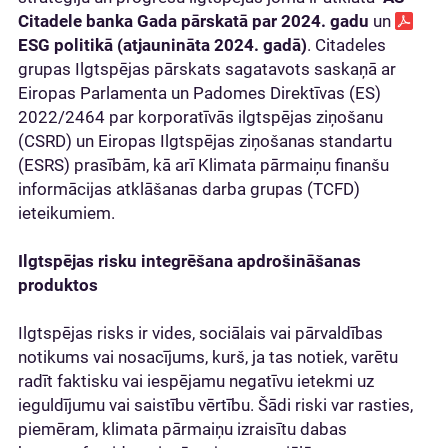
Citadele banka Gada pārskatā par 2024. gadu
un
ESG politikā (atjaunināta 2024. gadā)
. Citadeles
grupas Ilgtspējas pārskats sagatavots saskaņā ar
Eiropas Parlamenta un Padomes Direktīvas (ES)
2022/2464 par korporatīvās ilgtspējas ziņošanu
(CSRD) un Eiropas Ilgtspējas ziņošanas standartu
(ESRS) prasībām, kā arī Klimata pārmaiņu finanšu
informācijas atklāšanas darba grupas (TCFD)
ieteikumiem.
Ilgtspējas risku integrēšana apdrošināšanas
produktos
Ilgtspējas risks ir vides, sociālais vai pārvaldības
notikums vai nosacījums, kurš, ja tas notiek, varētu
radīt faktisku vai iespējamu negatīvu ietekmi uz
ieguldījumu vai saistību vērtību. Šādi riski var rasties,
piemēram, klimata pārmaiņu izraisītu dabas