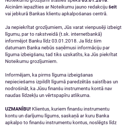
Noteikumu grozījumi stāsies spēkā
03.01.2018
.
Aicinām iepazīties ar Noteikumu jauno redakciju
šeit
vai jebkurā Bankas klientu apkalpošanas centrā.
Ja nepiekrītat grozījumiem, Jūs varat vienpusēji izbeigt
līgumu, par to rakstveidā (t.sk. internetbankā)
informējot Banku līdz 03.01.2018. Ja līdz šim
datumam Banka nebūs saņēmusi informāciju par
līguma izbeigšanu, tad tiks uzskatīts, ka Jūs piekrītat
Noteikumu grozījumiem.
Informējam, ka pirms līguma izbeigšanas
nepieciešams izpildīt līgumā paredzētās saistības un
nodrošināt, ka Jūsu finanšu instrumentu kontā nav
naudas līdzekļu un vērtspapīru atlikuma.
UZMANĪBU!
Klientus, kuriem finanšu instrumentu
kontu un darījumu līgums, saskaņā ar kuru Banka
apkalpo to finanšu instrumentu kontus, noslēgts līdz