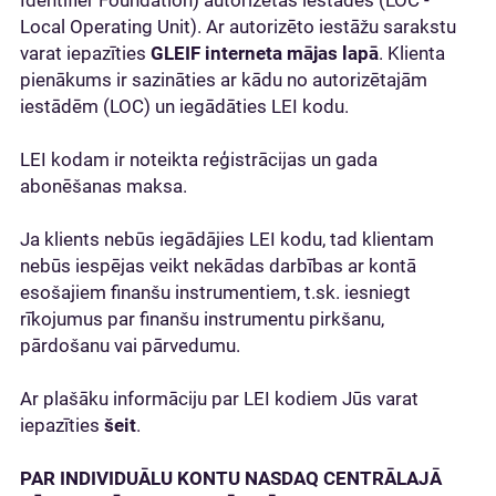
Identifier Foundation) autorizētās iestādes (LOC -
Local Operating Unit). Ar autorizēto iestāžu sarakstu
varat iepazīties
GLEIF interneta mājas lapā
. Klienta
pienākums ir sazināties ar kādu no autorizētajām
iestādēm (LOC) un iegādāties LEI kodu.
LEI kodam ir noteikta reģistrācijas un gada
abonēšanas maksa.
Ja klients nebūs iegādājies LEI kodu, tad klientam
nebūs iespējas veikt nekādas darbības ar kontā
esošajiem finanšu instrumentiem, t.sk. iesniegt
rīkojumus par finanšu instrumentu pirkšanu,
pārdošanu vai pārvedumu.
Ar plašāku informāciju par LEI kodiem Jūs varat
iepazīties
šeit
.
PAR INDIVIDUĀLU KONTU NASDAQ CENTRĀLAJĀ