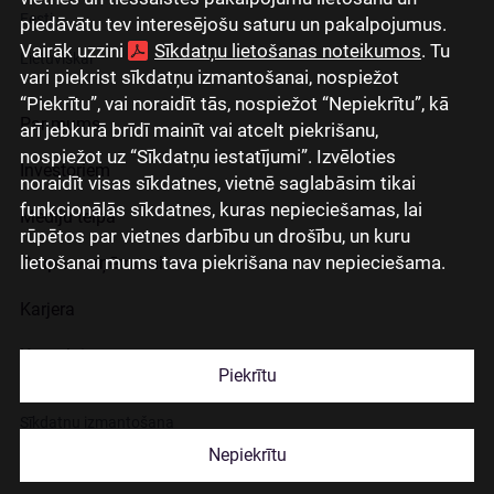
Eesti
piedāvātu tev interesējošu saturu un pakalpojumus.
Vairāk uzzini
Sīkdatņu lietošanas noteikumos
. Tu
Lietuviškai
vari piekrist sīkdatņu izmantošanai, nospiežot
“Piekrītu”, vai noraidīt tās, nospiežot “Nepiekrītu”, kā
Par mums
arī jebkurā brīdī mainīt vai atcelt piekrišanu,
nospiežot uz “Sīkdatņu iestatījumi”. Izvēloties
Investoriem
noraidīt visas sīkdatnes, vietnē saglabāsim tikai
funkcionālās sīkdatnes, kuras nepieciešamas, lai
Mediju telpa
rūpētos par vietnes darbību un drošību, un kuru
lietošanai mums tava piekrišana nav nepieciešama.
Grupas uzņēmumi
Karjera
Kontakti
Piekrītu
Sīkdatņu izmantošana
Nepiekrītu
Lapas lietošanas noteikumi