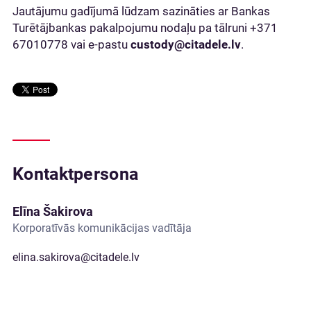
Jautājumu gadījumā lūdzam sazināties ar Bankas
Turētājbankas pakalpojumu nodaļu pa tālruni +371
67010778 vai e-pastu
custody@citadele.lv
.
Kontaktpersona
Elīna Šakirova
Korporatīvās komunikācijas vadītāja
elina.sakirova@citadele.lv