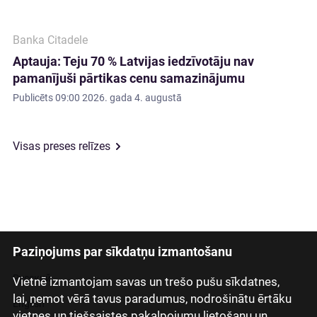
Banka Citadele
Aptauja: Teju 70 % Latvijas iedzīvotāju nav
pamanījuši pārtikas cenu samazinājumu
Publicēts
09:00 2026. gada 4. augustā
Visas preses relīzes
Paziņojums par sīkdatņu izmantošanu
Latviski
Русский
Vietnē izmantojam savas un trešo pušu sīkdatnes,
lai, ņemot vērā tavus paradumus, nodrošinātu ērtāku
English
vietnes un tiešsaistes pakalpojumu lietošanu un