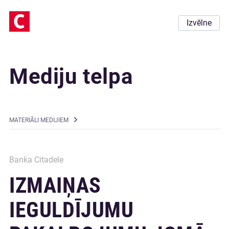
Izvēlne
Mediju telpa
MATERIĀLI MEDIJIEM
Banka Citadele
IZMAIŅAS
IEGULDĪJUMU