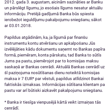
2012. gada 3. augustam, aicinām sazināties ar Banku
un pārslēgt līgumu, jo esošais līgums nesatur aktuālu
informāciju. Pretējā gadījumā Banka būs spiesta
ierobežot ieguldījumu pakalpojumu sniegšanu, sākot
ar 03.01.2018.
Papildus atgādinām, ka, ja līgumā par finanšu
instrumentu kontu atvēršanu un apkalpošanu Jūs
izvēlējāties kādu dokumentu saņemt no Bankas papīra
formā, piemēram, konta pārskatu, tad Banka to sūtīs
Jums pa pastu, piemērojot par to komisijas maksu
saskaņā ar Bankas cenrādi. Aktuālā Bankas cenrādī uz
šī paziņojuma nosūtīšanas dienu noteiktā komisijas
maksa ir 7 EUR* par vēstuli, papildus atlīdzinot Bankai
faktiskās izmaksas. Informācijas sūtīšana klientam pa
pastu var arī būtiski aizkavēt pakalpojumu sniegšanu.
* Banka ir tiesīga vienpusējā kārtā veikt izmaiņas tās
cenrādī.