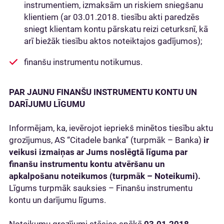
instrumentiem, izmaksām un riskiem sniegšanu
klientiem (ar 03.01.2018. tiesību akti paredzēs
sniegt klientam kontu pārskatu reizi ceturksnī, kā
arī biežāk tiesību aktos noteiktajos gadījumos);
finanšu instrumentu notikumus.
PAR JAUNU FINANŠU INSTRUMENTU KONTU UN
DARĪJUMU LĪGUMU
Informējam, ka, ievērojot iepriekš minētos tiesību aktu
grozījumus, AS “Citadele banka” (turpmāk – Banka)
ir
veikusi izmaiņas ar Jums noslēgtā līguma par
finanšu instrumentu kontu atvēršanu un
apkalpošanu noteikumos (turpmāk – Noteikumi).
Līgums turpmāk sauksies – Finanšu instrumentu
kontu un darījumu līgums.