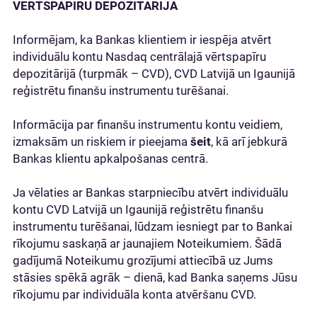
VĒRTSPAPĪRU DEPOZITĀRIJĀ
Informējam, ka Bankas klientiem ir iespēja atvērt
individuālu kontu Nasdaq centrālajā vērtspapīru
depozitārijā (turpmāk – CVD), CVD Latvijā un Igaunijā
reģistrētu finanšu instrumentu turēšanai.
Informācija par finanšu instrumentu kontu veidiem,
izmaksām un riskiem ir pieejama
šeit
, kā arī jebkurā
Bankas klientu apkalpošanas centrā.
Ja vēlaties ar Bankas starpniecību atvērt individuālu
kontu CVD Latvijā un Igaunijā reģistrētu finanšu
instrumentu turēšanai, lūdzam iesniegt par to Bankai
rīkojumu saskaņā ar jaunajiem Noteikumiem. Šādā
gadījumā Noteikumu grozījumi attiecībā uz Jums
stāsies spēkā agrāk – dienā, kad Banka saņems Jūsu
rīkojumu par individuāla konta atvēršanu CVD.