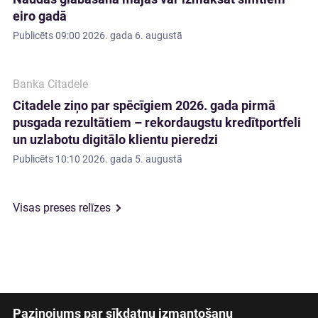
eiro gadā
Publicēts
09:00 2026. gada 6. augustā
Banka Citadele
Citadele ziņo par spēcīgiem 2026. gada pirmā
pusgada rezultātiem – rekordaugstu kredītportfeli
un uzlabotu digitālo klientu pieredzi
Publicēts
10:10 2026. gada 5. augustā
Visas preses relīzes
Paziņojums par sīkdatņu izmantošanu
Latviski