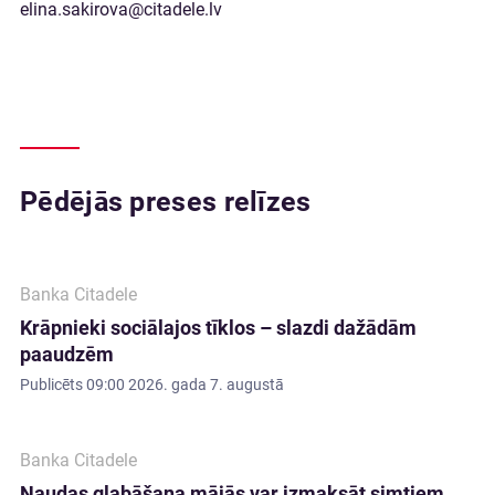
elina.sakirova@citadele.lv
Pēdējās preses relīzes
Banka Citadele
Krāpnieki sociālajos tīklos – slazdi dažādām
paaudzēm
Publicēts
09:00 2026. gada 7. augustā
Banka Citadele
Naudas glabāšana mājās var izmaksāt simtiem