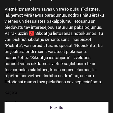
Русский
Vietnē izmantojam savas un trešo pušu sīkdatnes,
lai, ņemot vērā tavus paradumus, nodrošinātu ērtāku
English
vietnes un tiešsaistes pakalpojumu lietošanu un
Eesti
piedāvātu tev interesējošu saturu un pakalpojumus.
Vairāk uzzini
Sīkdatņu lietošanas noteikumos
. Tu
Lietuviškai
vari piekrist sīkdatņu izmantošanai, nospiežot
“Piekrītu”, vai noraidīt tās, nospiežot “Nepiekrītu”, kā
Par mums
arī jebkurā brīdī mainīt vai atcelt piekrišanu,
nospiežot uz “Sīkdatņu iestatījumi”. Izvēloties
Investoriem
noraidīt visas sīkdatnes, vietnē saglabāsim tikai
funkcionālās sīkdatnes, kuras nepieciešamas, lai
Mediju telpa
rūpētos par vietnes darbību un drošību, un kuru
lietošanai mums tava piekrišana nav nepieciešama.
Grupas uzņēmumi
Karjera
Kontakti
Piekrītu