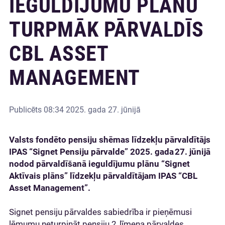
IEGULDĪJUMU PLĀNU
TURPMĀK PĀRVALDĪS
CBL ASSET
MANAGEMENT
Publicēts
08:34 2025. gada 27. jūnijā
Valsts fondēto pensiju shēmas līdzekļu pārvaldītājs
IPAS “Signet Pensiju pārvalde” 2025. gada 27. jūnijā
nodod pārvaldīšanā ieguldījumu plānu “Signet
Aktīvais plāns” līdzekļu pārvaldītājam IPAS “CBL
Asset Management”.
Signet pensiju pārvaldes sabiedrība ir pieņēmusi
lēmumu neturpināt pensiju 2. līmeņa pārvaldes