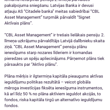
pakalpojuma sniegšanu. Latvijas Banka ir devusi
atļauju AS “Citadele banka” meitas sabiedrībai “CBL
Asset Management” turpmāk pārvaldīt “Signet
Aktīvais plāns”.
“CBL Asset Management” ir trešais lielākais pensiju 2.
līmeņa uzkrājumu pārvaldītājs Latvijā dalībnieku skaita
ziņā. “CBL Asset Management” pensiju plānu
ienesīgums starp nozares līderiem ir komandas
pieredzes un spēju apliecinājums. Pārņemot plāns tiek
pārsaukts par “Aktīvo plānu”.
Plāna mērķis ir ilgtermiņa kapitāla pieaugums aktīvas
ieguldījumu politikas rezultātā – veicot globāla
mēroga investīcijas fiksēta ienesīguma instrumentos,
kā arī līdz 50 % no plāna aktīviem ieguldot akcijās, to
fondos, riska kapitāla tirgū un alternatīvo ieguldījumu
fondos.