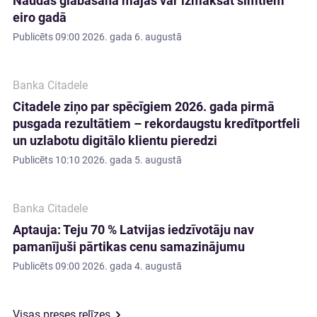
Naudas glabāšana mājās var izmaksāt simtiem
eiro gadā
Publicēts
09:00 2026. gada 6. augustā
Banka Citadele
Citadele ziņo par spēcīgiem 2026. gada pirmā
pusgada rezultātiem – rekordaugstu kredītportfeli
un uzlabotu digitālo klientu pieredzi
Publicēts
10:10 2026. gada 5. augustā
Banka Citadele
Aptauja: Teju 70 % Latvijas iedzīvotāju nav
pamanījuši pārtikas cenu samazinājumu
Publicēts
09:00 2026. gada 4. augustā
Visas preses relīzes