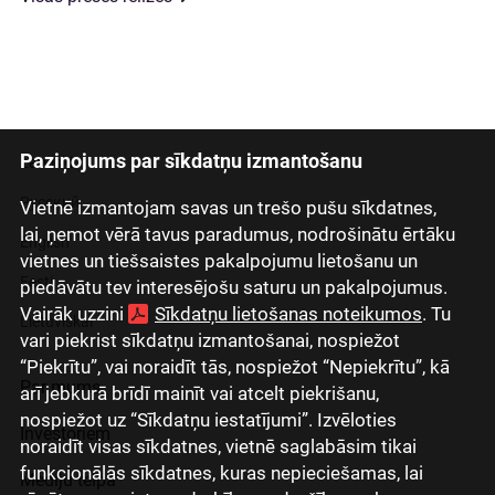
Paziņojums par sīkdatņu izmantošanu
Latviski
Русский
Vietnē izmantojam savas un trešo pušu sīkdatnes,
lai, ņemot vērā tavus paradumus, nodrošinātu ērtāku
English
vietnes un tiešsaistes pakalpojumu lietošanu un
Eesti
piedāvātu tev interesējošu saturu un pakalpojumus.
Vairāk uzzini
Sīkdatņu lietošanas noteikumos
. Tu
Lietuviškai
vari piekrist sīkdatņu izmantošanai, nospiežot
“Piekrītu”, vai noraidīt tās, nospiežot “Nepiekrītu”, kā
Par mums
arī jebkurā brīdī mainīt vai atcelt piekrišanu,
nospiežot uz “Sīkdatņu iestatījumi”. Izvēloties
Investoriem
noraidīt visas sīkdatnes, vietnē saglabāsim tikai
funkcionālās sīkdatnes, kuras nepieciešamas, lai
Mediju telpa