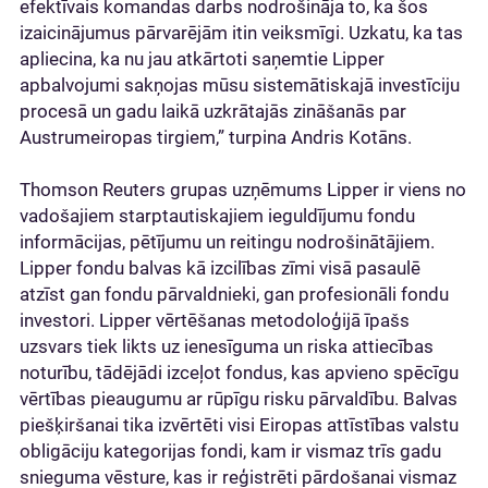
efektīvais komandas darbs nodrošināja to, ka šos
izaicinājumus pārvarējām itin veiksmīgi. Uzkatu, ka tas
apliecina, ka nu jau atkārtoti saņemtie Lipper
apbalvojumi sakņojas mūsu sistemātiskajā investīciju
procesā un gadu laikā uzkrātajās zināšanās par
Austrumeiropas tirgiem,” turpina Andris Kotāns.
Thomson Reuters grupas uzņēmums Lipper ir viens no
vadošajiem starptautiskajiem ieguldījumu fondu
informācijas, pētījumu un reitingu nodrošinātājiem.
Lipper fondu balvas kā izcilības zīmi visā pasaulē
atzīst gan fondu pārvaldnieki, gan profesionāli fondu
investori. Lipper vērtēšanas metodoloģijā īpašs
uzsvars tiek likts uz ienesīguma un riska attiecības
noturību, tādējādi izceļot fondus, kas apvieno spēcīgu
vērtības pieaugumu ar rūpīgu risku pārvaldību. Balvas
piešķiršanai tika izvērtēti visi Eiropas attīstības valstu
obligāciju kategorijas fondi, kam ir vismaz trīs gadu
snieguma vēsture, kas ir reģistrēti pārdošanai vismaz