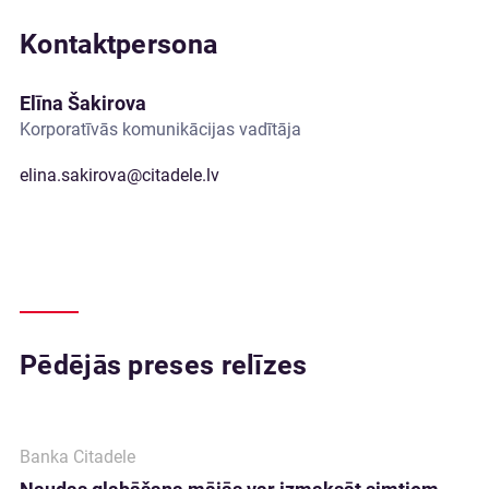
Kontaktpersona
Elīna Šakirova
Korporatīvās komunikācijas vadītāja
elina.sakirova@citadele.lv
Pēdējās preses relīzes
Banka Citadele