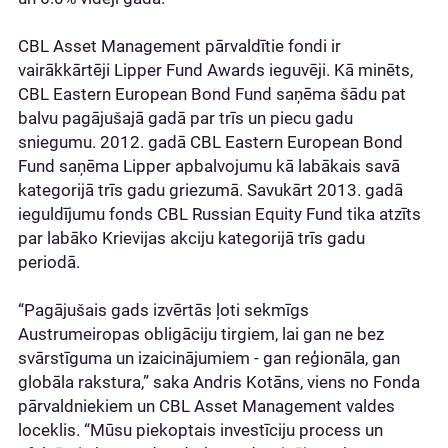
CBL Asset Management pārvaldītie fondi ir
vairākkārtēji Lipper Fund Awards ieguvēji. Kā minēts,
CBL Eastern European Bond Fund saņēma šādu pat
balvu pagājušajā gadā par trīs un piecu gadu
sniegumu. 2012. gadā CBL Eastern European Bond
Fund saņēma Lipper apbalvojumu kā labākais savā
kategorijā trīs gadu griezumā. Savukārt 2013. gadā
ieguldījumu fonds CBL Russian Equity Fund tika atzīts
par labāko Krievijas akciju kategorijā trīs gadu
periodā.
“Pagājušais gads izvērtās ļoti sekmīgs
Austrumeiropas obligāciju tirgiem, lai gan ne bez
svārstīguma un izaicinājumiem - gan reģionāla, gan
globāla rakstura,” saka Andris Kotāns, viens no Fonda
pārvaldniekiem un CBL Asset Management valdes
loceklis. “Mūsu piekoptais investīciju process un