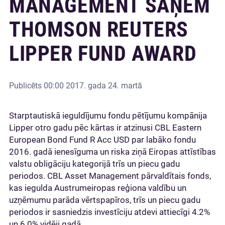
MANAGEMENT SAŅEM
THOMSON REUTERS
LIPPER FUND AWARD
Publicēts
00:00 2017. gada 24. martā
Starptautiskā ieguldījumu fondu pētījumu kompānija
Lipper otro gadu pēc kārtas ir atzinusi CBL Eastern
European Bond Fund R Acc USD par labāko fondu
2016. gadā ienesīguma un riska ziņā Eiropas attīstības
valstu obligāciju kategorijā trīs un piecu gadu
periodos. CBL Asset Management pārvaldītais fonds,
kas iegulda Austrumeiropas reģiona valdību un
uzņēmumu parāda vērtspapīros, trīs un piecu gadu
periodos ir sasniedzis investīciju atdevi attiecīgi 4.2%
un 6.0% vidēji gadā.