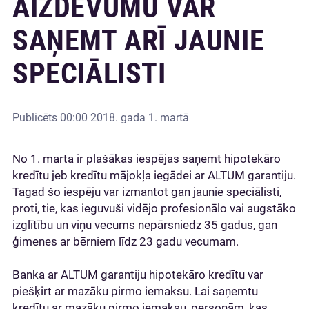
AIZDEVUMU VAR
SAŅEMT ARĪ JAUNIE
SPECIĀLISTI
Publicēts
00:00 2018. gada 1. martā
No 1. marta ir plašākas iespējas saņemt hipotekāro
kredītu jeb kredītu mājokļa iegādei ar ALTUM garantiju.
Tagad šo iespēju var izmantot gan jaunie speciālisti,
proti, tie, kas ieguvuši vidējo profesionālo vai augstāko
izglītību un viņu vecums nepārsniedz 35 gadus, gan
ģimenes ar bērniem līdz 23 gadu vecumam.
Banka ar ALTUM garantiju hipotekāro kredītu var
piešķirt ar mazāku pirmo iemaksu. Lai saņemtu
kredītu ar mazāku pirmo iemaksu, personām, kas