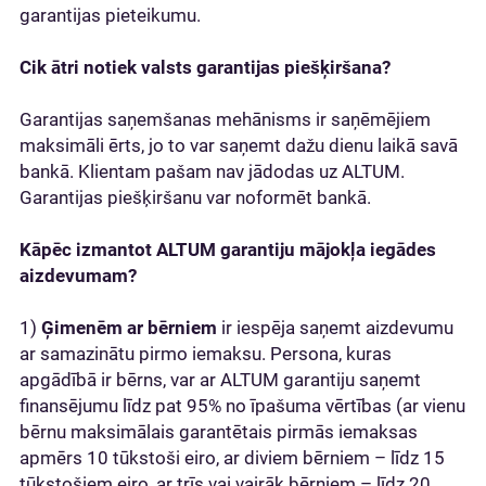
garantijas pieteikumu.
Cik ātri notiek valsts garantijas piešķiršana?
Garantijas saņemšanas mehānisms ir saņēmējiem
maksimāli ērts, jo to var saņemt dažu dienu laikā savā
bankā. Klientam pašam nav jādodas uz ALTUM.
Garantijas piešķiršanu var noformēt bankā.
Kāpēc izmantot ALTUM garantiju mājokļa iegādes
aizdevumam?
1)
Ģimenēm ar bērniem
ir iespēja saņemt aizdevumu
ar samazinātu pirmo iemaksu. Persona, kuras
apgādībā ir bērns, var ar ALTUM garantiju saņemt
finansējumu līdz pat 95% no īpašuma vērtības (ar vienu
bērnu maksimālais garantētais pirmās iemaksas
apmērs 10 tūkstoši eiro, ar diviem bērniem – līdz 15
tūkstošiem eiro, ar trīs vai vairāk bērniem – līdz 20