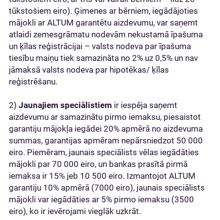
tūkstošiem eiro). Ģimenes ar bērniem, iegādājoties
mājokli ar ALTUM garantētu aizdevumu, var saņemt
atlaidi zemesgrāmatu nodevām nekustamā īpašuma
un ķīlas reģistrācijai – valsts nodeva par īpašuma
tiesību maiņu tiek samazināta no 2% uz 0,5% un nav
jāmaksā valsts nodeva par hipotēkas/ ķīlas
reģistrēšanu.
2)
Jaunajiem speciālistiem
ir iespēja saņemt
aizdevumu ar samazinātu pirmo iemaksu, piesaistot
garantiju mājokļa iegādei 20% apmērā no aizdevuma
summas, garantijas apmēram nepārsniedzot 50 000
eiro. Piemēram, jaunais speciālists vēlas iegādāties
mājokli par 70 000 eiro, un bankas prasītā pirmā
iemaksa ir 15% jeb 10 500 eiro. Izmantojot ALTUM
garantiju 10% apmērā (7000 eiro), jaunais speciālists
mājokli var iegādāties ar 5% pirmo iemaksu (3500
eiro), ko ir ievērojami vieglāk uzkrāt.