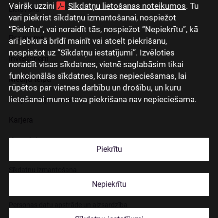
Vairāk uzzini
Sīkdatņu lietošanas noteikumos
. Tu
Lietuviškai
vari piekrist sīkdatņu izmantošanai, nospiežot
“Piekrītu”, vai noraidīt tās, nospiežot “Nepiekrītu”, kā
Par mums
arī jebkurā brīdī mainīt vai atcelt piekrišanu,
nospiežot uz “Sīkdatņu iestatījumi”. Izvēloties
Investoriem
noraidīt visas sīkdatnes, vietnē saglabāsim tikai
funkcionālās sīkdatnes, kuras nepieciešamas, lai
Mediju telpa
rūpētos par vietnes darbību un drošību, un kuru
lietošanai mums tava piekrišana nav nepieciešama.
Grupas uzņēmumi
Karjera
Kontakti
Piekrītu
Sīkdatņu izmantošana
Nepiekrītu
Lapas lietošanas noteikumi
Personas datu apstrāde un aizsardzība