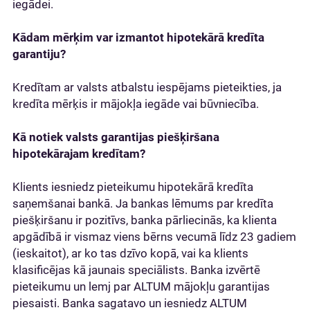
iegādei.
Kādam mērķim var izmantot hipotekārā kredīta
garantiju?
Kredītam ar valsts atbalstu iespējams pieteikties, ja
kredīta mērķis ir mājokļa iegāde vai būvniecība.
Kā notiek valsts garantijas piešķiršana
hipotekārajam kredītam?
Klients iesniedz pieteikumu hipotekārā kredīta
saņemšanai bankā. Ja bankas lēmums par kredīta
piešķiršanu ir pozitīvs, banka pārliecinās, ka klienta
apgādībā ir vismaz viens bērns vecumā līdz 23 gadiem
(ieskaitot), ar ko tas dzīvo kopā, vai ka klients
klasificējas kā jaunais speciālists. Banka izvērtē
pieteikumu un lemj par ALTUM mājokļu garantijas
piesaisti. Banka sagatavo un iesniedz ALTUM