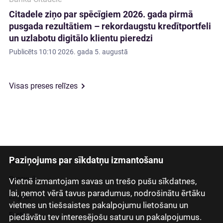
Citadele ziņo par spēcīgiem 2026. gada pirmā
pusgada rezultātiem – rekordaugstu kredītportfeli
un uzlabotu digitālo klientu pieredzi
Publicēts
10:10 2026. gada 5. augustā
Visas preses relīzes
Paziņojums par sīkdatņu izmantošanu
Latviski
Русский
Vietnē izmantojam savas un trešo pušu sīkdatnes,
lai, ņemot vērā tavus paradumus, nodrošinātu ērtāku
English
vietnes un tiešsaistes pakalpojumu lietošanu un
Eesti
piedāvātu tev interesējošu saturu un pakalpojumus.