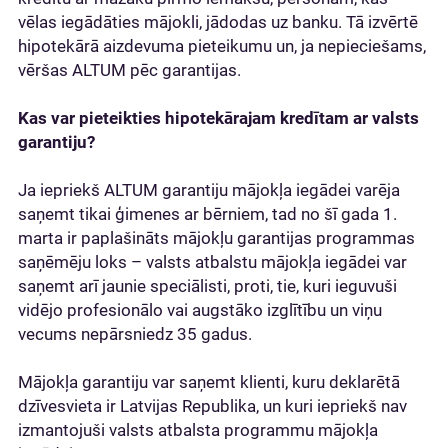
vēlas iegādāties mājokli, jādodas uz banku. Tā izvērtē
hipotekārā aizdevuma pieteikumu un, ja nepieciešams,
vēršas ALTUM pēc garantijas.
Kas var pieteikties hipotekārajam kredītam ar valsts
garantiju?
Ja iepriekš ALTUM garantiju mājokļa iegādei varēja
saņemt tikai ģimenes ar bērniem, tad no šī gada 1.
marta ir paplašināts mājokļu garantijas programmas
saņēmēju loks – valsts atbalstu mājokļa iegādei var
saņemt arī jaunie speciālisti, proti, tie, kuri ieguvuši
vidējo profesionālo vai augstāko izglītību un viņu
vecums nepārsniedz 35 gadus.
Mājokļa garantiju var saņemt klienti, kuru deklarētā
dzīvesvieta ir Latvijas Republika, un kuri iepriekš nav
izmantojuši valsts atbalsta programmu mājokļa