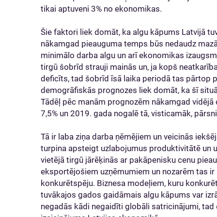
tikai aptuveni 3% no ekonomikas.
Šie faktori liek domāt, ka algu kāpums Latvijā tuv
nākamgad pieauguma temps būs nedaudz mazāks 
minimālo darba algu un arī ekonomikas izaugsme,
tirgū šobrīd strauji mainās un, ja kopš neatkarība
deficīts, tad šobrīd īsā laika periodā tas pārtop
demogrāfiskās prognozes liek domāt, ka šī situ
Tādēļ pēc manām prognozēm nākamgad vidējā darb
7,5% un 2019. gada nogalē tā, visticamāk, pārsn
Tā ir laba ziņa darba ņēmējiem un veicinās iekš
turpina apsteigt uzlabojumus produktivitātē un 
vietējā tirgū jārēķinās ar pakāpenisku cenu pi
eksportējošiem uzņēmumiem un nozarēm tas ir li
konkurētspēju. Biznesa modeļiem, kuru konkurēt
tuvākajos gados gaidāmais algu kāpums var izrād
negadās kādi negaidīti globāli satricinājumi, tad