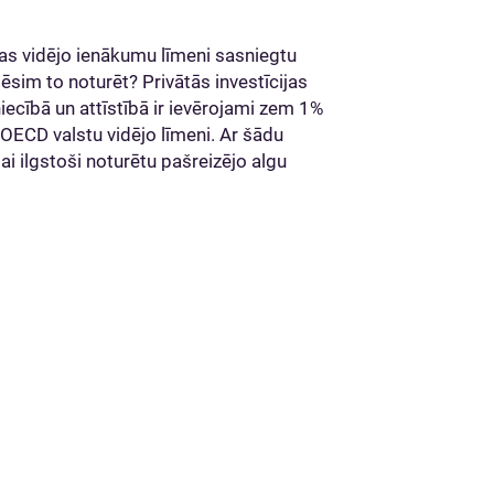
pas vidējo ienākumu līmeni sasniegtu
ēsim to noturēt? Privātās investīcijas
tniecībā un attīstībā ir ievērojami zem 1%
p OECD valstu vidējo līmeni. Ar šādu
i ilgstoši noturētu pašreizējo algu