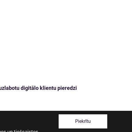
zlabotu digitālo klientu pieredzi
Piekrītu
es un tiešsaistes