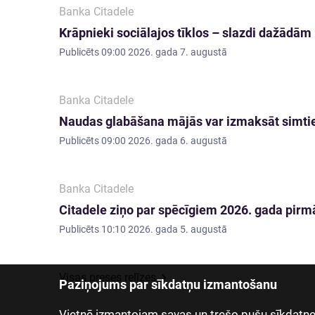
Banka Citadele
Krāpnieki sociālajos tīklos – slazdi dažādā
Publicēts
09:00 2026. gada 7. augustā
Banka Citadele
Naudas glabāšana mājās var izmaksāt simti
Publicēts
09:00 2026. gada 6. augustā
Banka Citadele
Citadele ziņo par spēcīgiem 2026. gada pirmā
Publicēts
10:10 2026. gada 5. augustā
Visas preses relīzes
Paziņojums par sīkdatņu izmantošanu
Vietnē izmantojam savas un trešo pušu sīkdatnes