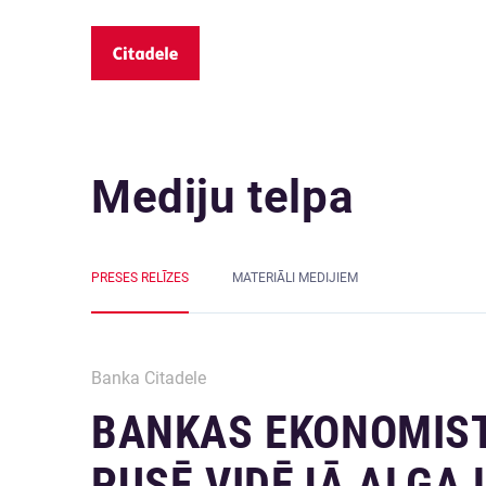
Mediju telpa
PRESES RELĪZES
MATERIĀLI MEDIJIEM
Banka Citadele
BANKAS EKONOMIS
PUSĒ VIDĒJĀ ALGA 