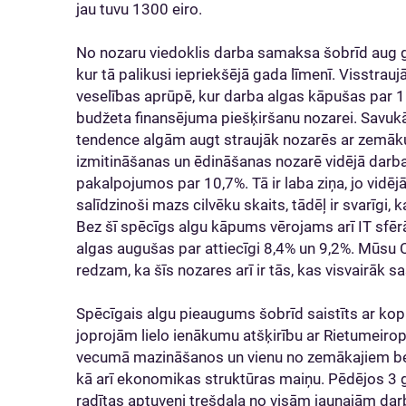
jau tuvu 1300 eiro.
No nozaru viedoklis darba samaksa šobrīd aug g
kur tā palikusi iepriekšējā gada līmenī. Visstra
veselības aprūpē, kur darba algas kāpušas par 15
budžeta finansējuma piešķiršanu nozarei. Savu
tendence algām augt straujāk nozarēs ar zemāku
izmitināšanas un ēdināšanas nozarē vidējā darba
pakalpojumos par 10,7%. Tā ir laba ziņa, jo vidējā
salīdzinoši mazs cilvēku skaits, tādēļ ir svarīgi
Bez šī spēcīgs algu kāpums vērojams arī IT sfērā
algas augušas par attiecīgi 8,4% un 9,2%. Mūsu 
redzam, ka šīs nozares arī ir tās, kas visvairāk 
Spēcīgais algu pieaugums šobrīd saistīts ar ko
joprojām lielo ienākumu atšķirību ar Rietumeirop
vecumā mazināšanos un vienu no zemākajiem be
kā arī ekonomikas struktūras maiņu. Pēdējos 3 
radītas aptuveni trešdaļa no visām jaunajām darb