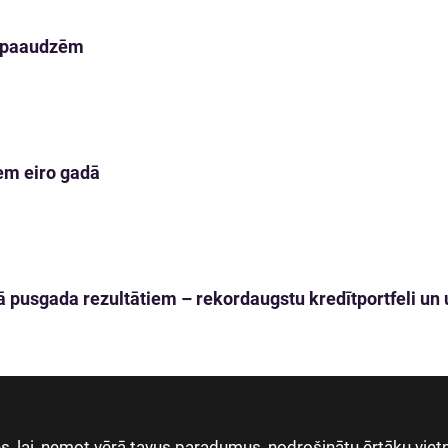
m paaudzēm
em eiro gadā
 pusgada rezultātiem – rekordaugstu kredītportfeli un u
, lai, ņemot vērā tavus paradumus, nodrošinātu ērtāku vietn