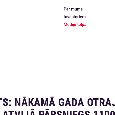
Par mums
Investoriem
Mediju telpa
TS: NĀKAMĀ GADA OTRA
LATVIJĀ PĀRSNIEGS 110