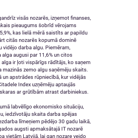
andrīz visās nozarēs, izņemot finanses,
ujākais pieaugums šobrīd vērojams
,9%, kas lielā mērā saistīts ar papildu
kārt citās nozarēs kopumā dominē
 vidējo darba algu. Piemēram,
 alga augusi par 11,6% un citos
 alga ir ļoti vispārīgs rādītājs, ko saņem
, ka mazinās zemo algu saņēmēju skaits.
 un apstrādes rūpniecībā, kur vidējās
Citadele Index uzņēmēju aptaujās
saskaras ar grūtībām atrast darbiniekus.
pumā labvēlīgo ekonomisko situāciju,
u, iedzīvotāju skaita darba spējas
zdarba līmeņiem pēdējo 30 gadu laikā,
gados augsti apmaksātajā IT nozarē
a vietām Latvijā, lai gan nozare veido