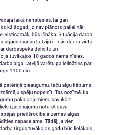
ākajā laikā nemitēsies, lai gan
kā šogad, jo nav plānots palielināt
 visticamāk, būs lēnāka. Situācija darba
s atjaunošanas Latvijā ir bijis darba vietu
 par darbaspēka deficītu un
ācija tuvākajos 10 gados nemainīsies.
a alga Latvijā varētu palielināties par
iegs 1100 eiro.
ējā patēriņš pieaugumu, taču algu kāpums
uzņēmēju spēju nopelnīt. Tas nozīmē, ka
eaugumu pakalpojumiem, savukārt
els izaicinājums noturēt savu
spējas priekšrocība ir zemas algas
īties nepaceļams. Tādēļ, ja vien
 darba tirgus tuvākajos gadu būs lielākais