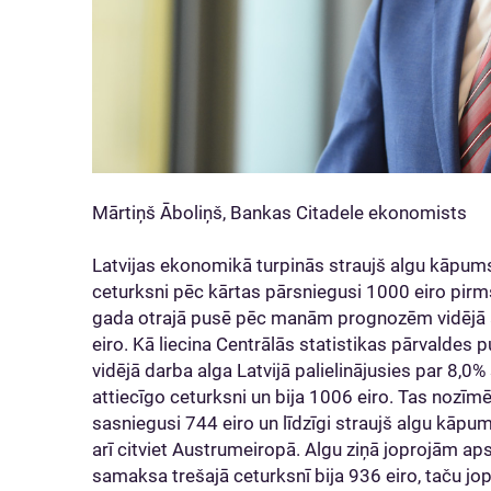
Mārtiņš Āboliņš, Bankas Citadele ekonomists
Latvijas ekonomikā turpinās straujš algu kāpums 
ceturksni pēc kārtas pārsniegusi 1000 eiro pi
gada otrajā pusē pēc manām prognozēm vidējā al
eiro. Kā liecina Centrālās statistikas pārvaldes p
vidējā darba alga Latvijā palielinājusies par 8,0
attiecīgo ceturksni un bija 1006 eiro. Tas nozīmē
sasniegusi 744 eiro un līdzīgi straujš algu kāpum
arī citviet Austrumeiropā. Algu ziņā joprojām ap
samaksa trešajā ceturksnī bija 936 eiro, taču jop