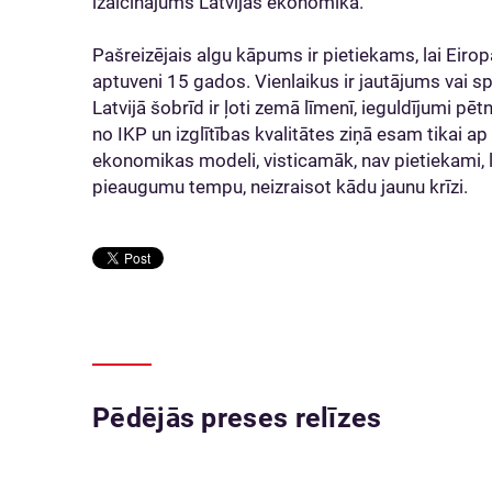
izaicinājums Latvijas ekonomikā.
Pašreizējais algu kāpums ir pietiekams, lai Eiro
aptuveni 15 gados. Vienlaikus ir jautājums vai sp
Latvijā šobrīd ir ļoti zemā līmenī, ieguldījumi pē
no IKP un izglītības kvalitātes ziņā esam tikai a
ekonomikas modeli, visticamāk, nav pietiekami, la
pieaugumu tempu, neizraisot kādu jaunu krīzi.
Pēdējās preses relīzes