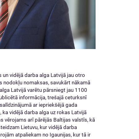
un vidējā darba alga Latvijā jau otro
rms nodokļu nomaksas, savukārt nākamā
ga Latvijā varētu pārsniegt jau 1100
ublicētā informācija, trešajā ceturksnī
% salīdzinājumā ar iepriekšējā gada
, ka vidējā darba alga uz rokas Latvijā
s vērojams arī pārējās Baltijas valstīs, kā
steidzam Lietuvu, kur vidējā darba
rojām atpaliekam no Igaunijas, kur tā ir