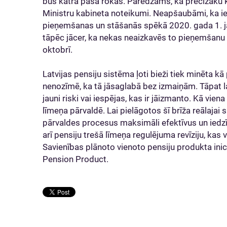
būs katra paša rokās. Paredzams, ka precīzāku kār
Ministru kabineta noteikumi. Neapšaubāmi, ka 
pieņemšanas un stāšanās spēkā 2020. gada 1. jan
tāpēc jācer, ka nekas neaizkavēs to pieņemšanu 
oktobrī.
Latvijas pensiju sistēma ļoti bieži tiek minēta k
nenozīmē, ka tā jāsaglabā bez izmaiņām. Tāpat l
jauni riski vai iespējas, kas ir jāizmanto. Kā vie
līmeņa pārvaldē. Lai pielāgotos šī brīža reālajai 
pārvaldes procesus maksimāli efektīvus un iedzīvo
arī pensiju trešā līmeņa regulējuma revīziju, kas
Savienības plānoto vienoto pensiju produkta ini
Pension Product.