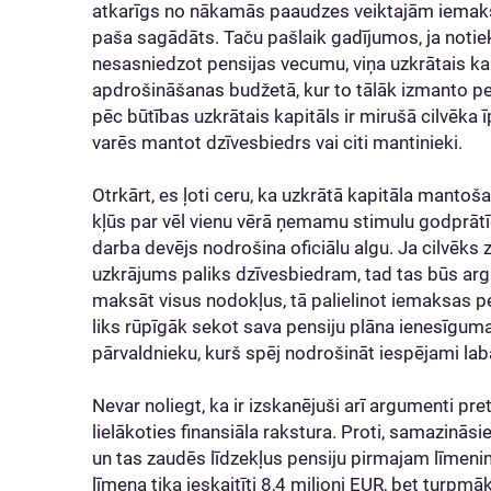
atkarīgs no nākamās paaudzes veiktajām iemaksām
paša sagādāts. Taču pašlaik gadījumos, ja notie
nesasniedzot pensijas vecumu, viņa uzkrātais kapi
apdrošināšanas budžetā, kur to tālāk izmanto p
pēc būtības uzkrātais kapitāls ir mirušā cilvēka ī
varēs mantot dzīvesbiedrs vai citi mantinieki.
Otrkārt, es ļoti ceru, ka uzkrātā kapitāla mantoš
kļūs par vēl vienu vērā ņemamu stimulu godprātīg
darba devējs nodrošina oficiālu algu. Ja cilvēks z
uzkrājums paliks dzīvesbiedram, tad tas būs ar
maksāt visus nodokļus, tā palielinot iemaksas pe
liks rūpīgāk sekot sava pensiju plāna ienesīguma
pārvaldnieku, kurš spēj nodrošināt iespējami l
Nevar noliegt, ka ir izskanējuši arī argumenti pre
lielākoties finansiāla rakstura. Proti, samazināsi
un tas zaudēs līdzekļus pensiju pirmajam līmenim
līmeņa tika ieskaitīti 8,4 miljoni EUR, bet turp