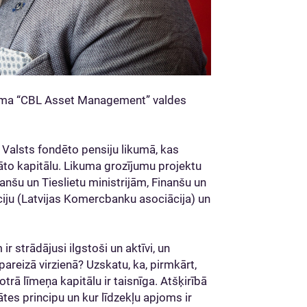
muma “CBL Asset Management” valdes
Valsts fondēto pensiju likumā, kas
āto kapitālu. Likuma grozījumu projektu
nanšu un Tieslietu ministrijām, Finanšu un
ciju (Latvijas Komercbanku asociācija) un
r strādājusi ilgstoši un aktīvi, un
areizā virzienā? Uzskatu, ka, pirmkārt,
rā līmeņa kapitālu ir taisnīga. Atšķirībā
ātes principu un kur līdzekļu apjoms ir