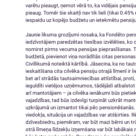
varētu pieaugt, ņemot vērā to, ka vidējais pensi
pieaug. Tomēr šie skaitļi nav tik lieli (tikai 0.45%
iespaidu uz kopējo budžetu un ietekmētu pensiju
Jaunie likuma grozījumi nosaka, ka Fondēto pens
iedzīvotājiem paredzētas tiesības izvēlēties, ko d
nomirst pirms vecuma pensijas pieprasīšanas. To 
budžetā, pievienot viņa norādītās citas persona
Civillikumā noteiktā kārtībā. Jāsecina, ka no tau
ieskaitīšana cita cilvēka pensiju otrajā līmenī ir l
bet arī strādās tautsaimniecības attīstībai, proti
ieguldīti vietējos uzņēmumos, tādējādi atbalstot
arī mantotājiem – ja cilvēka ienākumi būs pietie
vajadzības, tad būs izdevīgi turpināt uzkrāt mant
uzkrājumā un izmantot tikai pēc pensionēšanās.
viedokļa, situācija un vajadzības var atšķirties. R
dzīvesbiedru, piemēram, var būt mazi bērni un t
otrā līmeņa līdzekļu izņemšana var būt labākais 