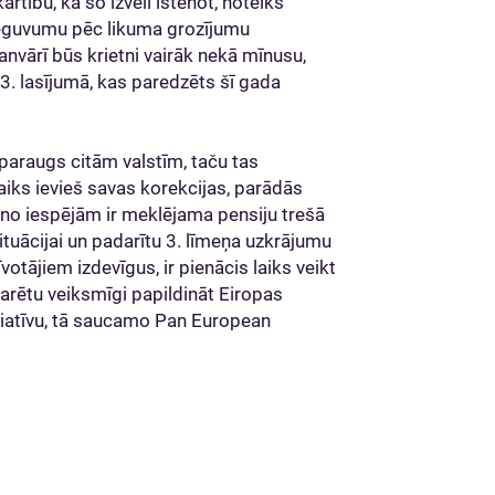
tību, kā šo izvēli īstenot, noteiks
ieguvumu pēc likuma grozījumu
vārī būs krietni vairāk nekā mīnusu,
3. lasījumā, kas paredzēts šī gada
ā paraugs citām valstīm, taču tas
aiks ievieš savas korekcijas, parādās
na no iespējām ir meklējama pensiju trešā
situācijai un padarītu 3. līmeņa uzkrājumu
tājiem izdevīgus, ir pienācis laiks veikt
 varētu veiksmīgi papildināt Eiropas
ciatīvu, tā saucamo Pan European