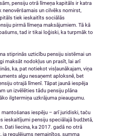
, pensiju otrā līmeņa kapitāls ir katra
k nenovēršamais un cilvēks nomirst,
tāls tiek ieskaitīts sociālās
ensiju pirmā līmeņa maksājumiem. Tā kā
pašums, tad ir tikai loģiski, ka turpmāk to
ana stiprinās uzticību pensiju sistēmai un
i maksāt nodokļus un prasīt, lai arī
inās, ka, pat notiekot visļaunākajam, viņa
guments algu nesaņemt aploksnē, bet
nsiju otrajā līmenī. Tāpat jaunā iespēja
m un izvēlēties tādu pensiju plāna
abāko ilgtermiņa uzkrājuma pieaugumu.
t mantošanas iespēju – arī juridiski, taču
es ieskaitījumi pensiju speciālajā budžetā,
. Dati liecina, ka 2017. gadā no otrā
māk, ja regulējums nemainītos, summa