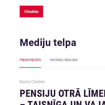
Mediju telpa
PRESES RELĪZES
MATERIĀLI MEDIJIEM
Banka Citadele
PENSIJU OTRĀ LĪM
– TAISNĪGA UN VAJ