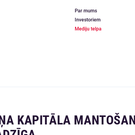
Par mums
Investoriem
Mediju telpa
EŅA KAPITĀLA MANTOŠA
ADZĪGA