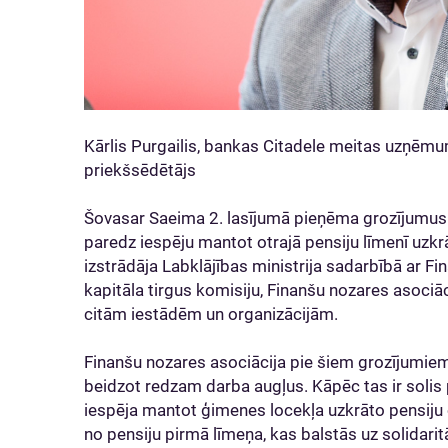
Kārlis Purgailis, bankas Citadele meitas uzņē
priekšsēdētājs
Šovasar Saeima 2. lasījumā pieņēma grozījumus 
paredz iespēju mantot otrajā pensiju līmenī uzkr
izstrādāja Labklājības ministrija sadarbībā ar Fi
kapitāla tirgus komisiju, Finanšu nozares asociā
citām iestādēm un organizācijām.
Finanšu nozares asociācija pie šiem grozījumiem i
beidzot redzam darba augļus. Kāpēc tas ir solis p
iespēja mantot ģimenes locekļa uzkrāto pensiju ot
no pensiju pirmā līmeņa, kas balstās uz solidarit