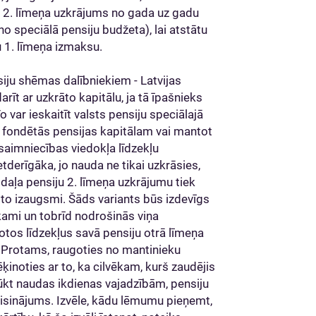
ju 2. līmeņa uzkrājums no gada uz gadu
 no speciālā pensiju budžeta), lai atstātu
 1. līmeņa izmaksu.
iju shēmas dalībniekiem - Latvijas
arīt ar uzkrāto kapitālu, ja tā īpašnieks
var ieskaitīt valsts pensiju speciālajā
s fondētās pensijas kapitālam vai mantot
tsaimniecības viedokļa līdzekļu
ietderīgāka, jo nauda ne tikai uzkrāsies,
, daļa pensiju 2. līmeņa uzkrājumu tiek
 to izaugsmi. Šāds variants būs izdevīgs
kami un tobrīd nodrošinās viņa
otos līdzekļus savā pensiju otrā līmeņa
 Protams, raugoties no mantinieku
ēķinoties ar to, ka cilvēkam, kurš zaudējis
rūkt naudas ikdienas vajadzībām, pensiju
risinājums. Izvēle, kādu lēmumu pieņemt,