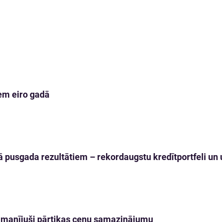
em eiro gadā
 pusgada rezultātiem – rekordaugstu kredītportfeli un u
 pamanījuši pārtikas cenu samazinājumu