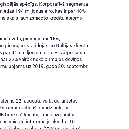
aglabājās spēcīgs. Korporatīvā segmenta
niedza 194 miljonus eiro, kas ir par 48%
 lielākais jaunizsniegto kredītu apjoms
juma avots, pieauga par 16%,
u pieaugums veidojās no Baltijas klientu
s par 415 miljoniem eiro. Privātpersonu
 par 22% vairāk nekā pirmajos deviņos
umu apjoms uz 2019. gada 30. septembri
delei no 22. augusta veikt garantētās
s esam veltījuši daudz pūļu, lai
 bankas” klientu, īpašu uzmanību
tas un sniegtā informācija skaidra. Uz
 atlīdzību izmaksas (238 miljoni eiro).