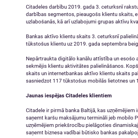
Citadeles darbību 2019. gada 3. ceturksnī rakstur
darbības segmentos, pieaugošs klientu skaits, 
uzlabošanās, kā arī uzlabojumi grupas aktīvu kval
Bankas aktīvo klientu skaits 3. ceturksnī paliel
tūkstošus klientu uz 2019. gada septembra bei
Nepārtraukta digitālo kanālu attīstība un esošo 
sekmējis klientu aktivitātes palielināšanos. Kop
skaits un internetbankas aktīvo klientu skaits pal
sasniedzot 117 tūkstošus mobilās lietotnes un 
Jaunas iespējas Citadeles klientiem
Citadele ir pirmā banka Baltijā, kas uzņēmējiem ir
saņemt karšu maksājumu termināli jeb mobilo PO
uzņēmējiem priekšrocību pielāgoties dinamiskaj
saņemt biznesa vadībai būtisko bankas pakalp