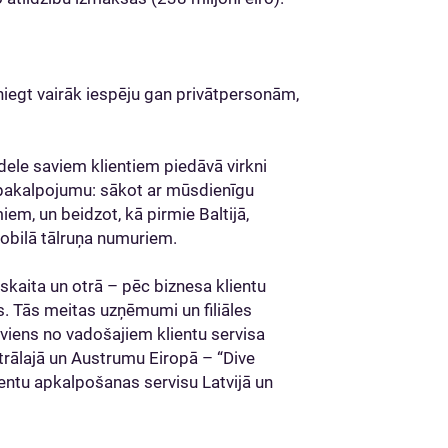
niegt vairāk iespēju gan privātpersonām,
ele saviem klientiem piedāvā virkni
 pakalpojumu: sākot ar mūsdienīgu
em, un beidzot, kā pirmie Baltijā,
mobilā tālruņa numuriem.
u skaita un otrā – pēc biznesa klientu
as. Tās meitas uzņēmumi un filiāles
 viens no vadošajiem klientu servisa
ālajā un Austrumu Eiropā – “Dive
entu apkalpošanas servisu Latvijā un