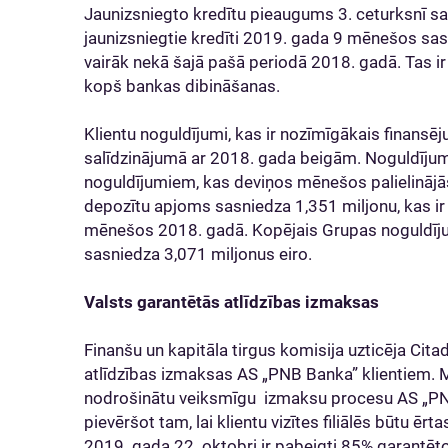
Jaunizsniegto kredītu pieaugums 3. ceturksnī s
jaunizsniegtie kredīti 2019. gada 9 mēnešos sas
vairāk nekā šajā pašā periodā 2018. gadā. Tas ir
kopš bankas dibināšanas.
Klientu noguldījumi, kas ir nozīmīgākais finansē
salīdzinājumā ar 2018. gada beigām. Noguldījum
noguldījumiem, kas deviņos mēnešos palielinājā
depozītu apjoms sasniedza 1,351 miljonu, kas ir
mēnešos 2018. gadā. Kopējais Grupas noguldīj
sasniedza 3,071 miljonus eiro.
Valsts garantētās atlīdzības izmaksas
Finanšu un kapitāla tirgus komisija uzticēja Cita
atlīdzības izmaksas AS „PNB Banka” klientiem. Mē
nodrošinātu veiksmīgu izmaksu procesu AS „PNB
pievēršot tam, lai klientu vizītes filiālēs būtu ēr
2019. gada 22. oktobri ir pabeigti 85% garantēto