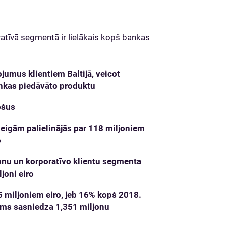
ratīvā segmentā ir lielākais kopš bankas
ojumus klientiem Baltijā, veicot
nkas piedāvāto produktu
ošus
beigām palielinājās par 118 miljoniem
o
onu un korporatīvo klientu segmenta
joni eiro
5 miljoniem eiro, jeb 16% kopš 2018.
oms sasniedza 1,351 miljonu