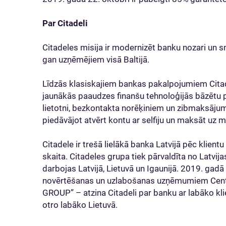
Par Citadeli
Citadeles misija ir modernizēt banku nozari un s
gan uzņēmējiem visā Baltijā.
Līdzās klasiskajiem bankas pakalpojumiem Citad
jaunākās paaudzes finanšu tehnoloģijās bāzētu
lietotni, bezkontakta norēķiniem un zibmaksājumi
piedāvājot atvērt kontu ar selfiju un maksāt uz 
Citadele ir trešā lielākā banka Latvijā pēc klient
skaita. Citadeles grupa tiek pārvaldīta no Latvij
darbojas Latvijā, Lietuvā un Igaunijā. 2019. gadā
novērtēšanas un uzlabošanas uzņēmumiem Centr
GROUP” – atzina Citadeli par banku ar labāko kli
otro labāko Lietuvā.