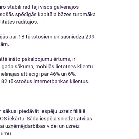
o stabili rādītāji visos galvenajos
esošās spēcīgās kapitāla bāzes turpmāka
itātes rādītājos.
inājās par 18 tūkstošiem un sasniedza 299
gām.
attālināto pakalpojumu ērtums, ir
š gada sākuma, mobilās lietotnes klientu
ielinājās attiecīgi par 46% un 6%,
182 tūkstošus internetbankas klientus.
 sākusi piedāvāt iespēju uzreiz filiālē
S iekārtu. Šāda iespēja sniedz Latvijas
ai uzņēmējdarbības videi un uzreiz
ojumu.