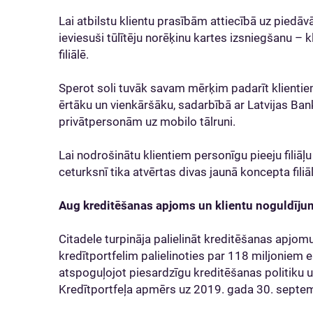
Lai atbilstu klientu prasībām attiecībā uz pied
ieviesuši tūlītēju norēķinu kartes izsniegšanu – 
filiālē.
Sperot soli tuvāk savam mērķim padarīt klientie
ērtāku un vienkāršāku, sadarbībā ar Latvijas Ban
privātpersonām uz mobilo tālruni.
Lai nodrošinātu klientiem personīgu pieeju filiā
ceturksnī tika atvērtas divas jaunā koncepta filiā
Aug kreditēšanas apjoms un klientu noguldīju
Citadele turpināja palielināt kreditēšanas apj
kredītportfelim palielinoties par 118 miljoniem
atspoguļojot piesardzīgu kreditēšanas politiku un
Kredītportfeļa apmērs uz 2019. gada 30. septembr