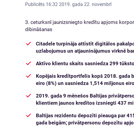
Publicēts
16:32 2019. gada 22. novembrī
3. ceturksnī jaunizsniegto kredītu apjoms korpo
dibināšanas
Citadele turpināja attīstīt digitālos pakalp
uzlabojumus un atjauninājumus virknē ba
Aktīvo klientu skaits sasniedza 299 tūkst
Kopējais kredītportfelis kopš 2018. gada 
eiro (8%) un sasniedza 1,514 miljonus eir
2019. gada 9 mēnešos Baltijas privātpers
klientiem jaunos kredītos izsniegti 437 mil
Baltijas rezidentu depozīti pieauga par 41
gada beigām; privātpersonu depozītu apj