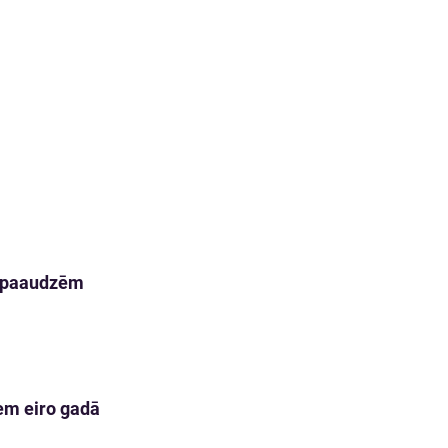
m paaudzēm
em eiro gadā