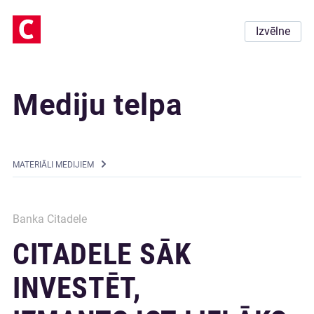
Izvēlne
Mediju telpa
MATERIĀLI MEDIJIEM
Banka Citadele
CITADELE SĀK
INVESTĒT,