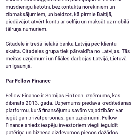
mūsdienīgu lietotni, bezkontakta norēķiniem un
zibmaksājumiem, un beidzot, kā pirmie Baltijā,
piedāvājot atvērt kontu ar selfiju un maksāt uz mobilā
tālruņa numuriem.
Citadele ir trešā lielākā banka Latvijā pēc klientu
skaita. Citadeles grupa tiek pārvaldīta no Latvijas. Tās
meitas uzņēmumi un filiāles darbojas Latvijā, Lietuvā
un Igaunijā.
Par Fellow Finance
Fellow Finance ir Somijas FinTech uzņēmums, kas
dibināts 2013. gadā. Uzņēmums piedāvā kreditēšanas
platformu, kurā finansējumu savām vajadzībām var
iegūt gan privātpersonas, gan uzņēmumi. Fellow
Finance sniedz iespēju investoriem viegli ieguldīt
patēriņa un biznesa aizdevumos piecos dažādos