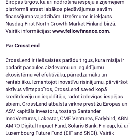
Eiropas tirgos, kā arī nodrošina iespēju aizņēmējiem
platformā atrast labākos piedāvājumus savām
finansējuma vajadzībām. Uzņēmums ir iekļauts
Nasdaq First North Growth Market Finland biržā.
Vairāk informācijas:
www.fellowfinance.com
.
Par CrossLend
CrossLend ir tiešsaistes parādu tirgus, kura misija ir
padarīt pasaules aizdevumu un ieguldījumu
ekosistēmu vēl efektīvāku, pārredzamāku un
rentablāku. Izmantojot inovatīvu risinājumu, pārvēršot
aktīvus vērtspapīros, CrossLend saved kopā
kredītdevēju un ieguldītāju, radot izdevīgas iespējas
abiem. CrossLend atbalsta virkne prestižu Eiropas un
ASV kapitāla investoru, tostarp Santander
InnoVentures, Lakestar, CME Ventures, Earlybird, ABN
AMRO Digital Impact Fund, Solaris Bank, Finleap, kā arī
Luxembourg Future Fund (EIF and SNCI). Vairāk