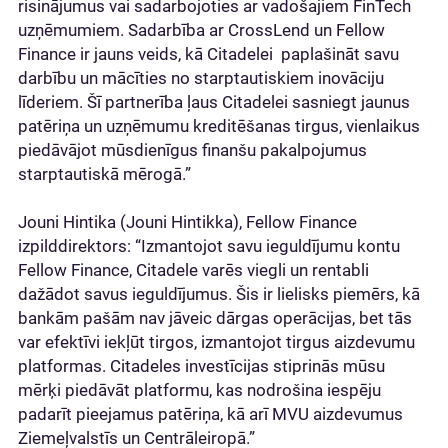
risinājumus vai sadarbojoties ar vadošajiem FinTech
uzņēmumiem. Sadarbība ar CrossLend un Fellow
Finance ir jauns veids, kā Citadelei paplašināt savu
darbību un mācīties no starptautiskiem inovāciju
līderiem. Šī partnerība ļaus Citadelei sasniegt jaunus
patēriņa un uzņēmumu kreditēšanas tirgus, vienlaikus
piedāvājot mūsdienīgus finanšu pakalpojumus
starptautiskā mērogā.”
Jouni Hintika (Jouni Hintikka), Fellow Finance
izpilddirektors: “Izmantojot savu ieguldījumu kontu
Fellow Finance, Citadele varēs viegli un rentabli
dažādot savus ieguldījumus. Šis ir lielisks piemērs, kā
bankām pašām nav jāveic dārgas operācijas, bet tās
var efektīvi iekļūt tirgos, izmantojot tirgus aizdevumu
platformas. Citadeles investīcijas stiprinās mūsu
mērķi piedāvāt platformu, kas nodrošina iespēju
padarīt pieejamus patēriņa, kā arī MVU aizdevumus
Ziemeļvalstīs un Centrāleiropā.”