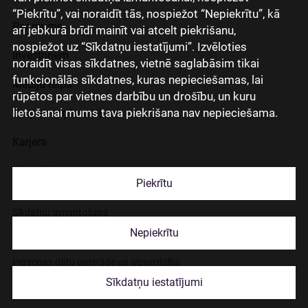
“Piekrītu”, vai noraidīt tās, nospiežot “Nepiekrītu”, kā
Par mums
arī jebkurā brīdī mainīt vai atcelt piekrišanu,
nospiežot uz “Sīkdatņu iestatījumi”. Izvēloties
Investoriem
noraidīt visas sīkdatnes, vietnē saglabāsim tikai
funkcionālās sīkdatnes, kuras nepieciešamas, lai
Mediju telpa
rūpētos par vietnes darbību un drošību, un kuru
lietošanai mums tava piekrišana nav nepieciešama.
Grupas uzņēmumi
Karjera
Kontakti
Piekrītu
Sīkdatņu izmantošana
Nepiekrītu
Lapas lietošanas noteikumi
Personas datu apstrāde un aizsardzība
Sīkdatņu iestatījumi
© 2026 Citadele Group