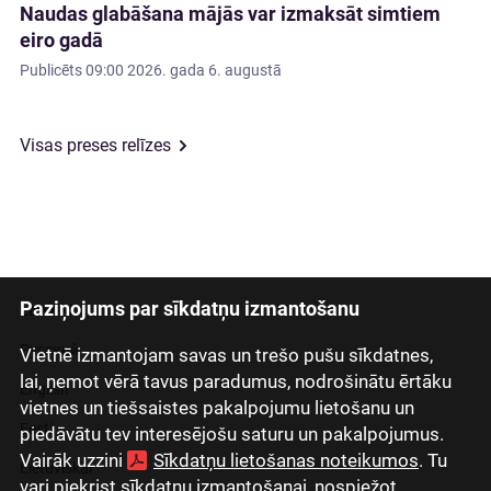
Naudas glabāšana mājās var izmaksāt simtiem
eiro gadā
Publicēts
09:00 2026. gada 6. augustā
Visas preses relīzes
Paziņojums par sīkdatņu izmantošanu
Latviski
Русский
Vietnē izmantojam savas un trešo pušu sīkdatnes,
lai, ņemot vērā tavus paradumus, nodrošinātu ērtāku
English
vietnes un tiešsaistes pakalpojumu lietošanu un
Eesti
piedāvātu tev interesējošu saturu un pakalpojumus.
Vairāk uzzini
Sīkdatņu lietošanas noteikumos
. Tu
Lietuviškai
vari piekrist sīkdatņu izmantošanai, nospiežot