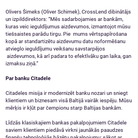
Olivers Šimeks (Oliver Schimek), CrossLend dibinātājs
un izpilddirektors: “Mēs sadarbojamies ar bankām,
kuras veic ieguldījumus aizdevumos, izmantojot mūsu
tiešsaistes parādu tirgu. Pie mums vērtspapīrošana
kopā ar standartizētu aizdevumu datu noformēšanu
atvieglo ieguldījumu veikšanu savstarpējos
aizdevumos, kā arī padara to efektīvāku gan laika, gan
izmaksu ziņā.”
Par banku Citadele
Citadeles misija ir modernizēt banku nozari un sniegt
klientiem un biznesam visā Baltijā vairāk iespēju. Mūsu
mērķis ir kļūt par čempionu starp Baltijas bankām.
Līdzās klasiskajiem bankas pakalpojumiem Citadele
saviem klientiem piedāvā virkni jaunākās paaudzes
finanšu tehnoloģijās bāzētu pakalpojumu: sākot ar