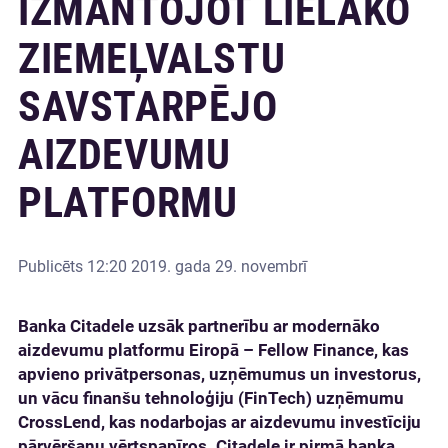
IZMANTOJOT LIELĀKO
ZIEMEĻVALSTU
SAVSTARPĒJO
AIZDEVUMU
PLATFORMU
Publicēts
12:20 2019. gada 29. novembrī
Banka Citadele
uzsāk partnerību ar modernāko
aizdevumu platformu Eiropā – Fellow Finance, kas
apvieno privātpersonas, uzņēmumus un investorus,
un vācu finanšu tehnoloģiju (FinTech) uzņēmumu
CrossLend, kas nodarbojas ar aizdevumu investīciju
pārvēršanu vērtspapīros
.
Citadele ir pirmā banka