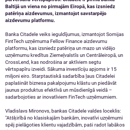
Baltijā un viena no pirmajām Eiropā, kas izsniedz
patēriņa aizdevumus, izmantojot
savstarpējo
aizdevumu
platformu.
Banka Citadele veiks ieguldījumus, izmantojot Somijas
FintTech uzņēmuma Fellow Finance aizdevumu
platformu, kas izsniedz patēriņa un mazo un vidējo
uzņēmumu kredītus Ziemeļvalstīs un Centrāleiropā, un
CrossLend, kas nodrošina ar aktīviem segtu
vērtspapīru izveidi. Sākuma investīciju apjoms ir 15
miljoni eiro. Starptautiskā sadarbība ļaus Citadelei
paplašināt biznesa pakalpojumu klāstu un piedāvāt
jaunus produktus efektīvā un mūsdienīgā veidā –
sadarbojoties ar inovatīviem FinTech uzņēmumiem.
Vladislavs Mironovs, bankas Citadele valdes loceklis:
"Atšķirībā no klasiskajām bankām, inovatīvi uzņēmumi
spēj pielāgoties klientu vajadzībām, paši radot labākos